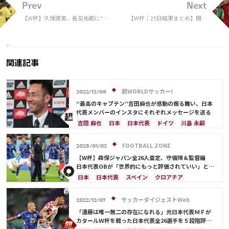
Prev
Next
【W杯】久保建英、長友佑都に“華
【W杯｜25日結果まとめ】開催
麗ツッコミ”で選手から笑い声 ド
国カタールが無念の敗退第1
イツ戦の貴重映像にファン爆笑「お
号、イングランドのグループB
もろすぎ笑」
は大混戦
関連記事
超WORLDサッカー!
2022/12/08
“最高のキャプテン”吉田麻也が感動の振る舞い、日本
代表メンバーのインスタにそれぞれメッセージを送る
吉田 麻也
日本
日本代表
ドイツ
川島 永嗣
長友 佑都
浅野 拓磨
スペイン
クロアチア
権田 修一
谷 晃生
谷口 彰悟
伊東 純也
FOOTBALL ZONE
2023/01/02
南野 拓実
三笘 薫
久保 建英
鎌田 大地
【W杯】森保ジャパン全26人査定、守備陣＆監督編
遠藤 航
町野 修斗
日本代表OBが「世界的にもっと評価されていい」と称
えたのは？
日本
日本代表
スペイン
クロアチア
コスタリカ
ドイツ
権田 修一
冨安 健洋
谷 晃生
谷口 彰悟
吉田 麻也
酒井 宏樹
サッカーダイジェストWeb
2022/12/07
シュミット・ダニエル
板倉 滉
長友 佑都
「遠藤は唯一無二の存在になれる」元日本代表ＭＦが
山根 視来
伊藤 洋輝
エクアドル
カナダ
カタールＷ杯を戦った日本代表全26選手を５段階評