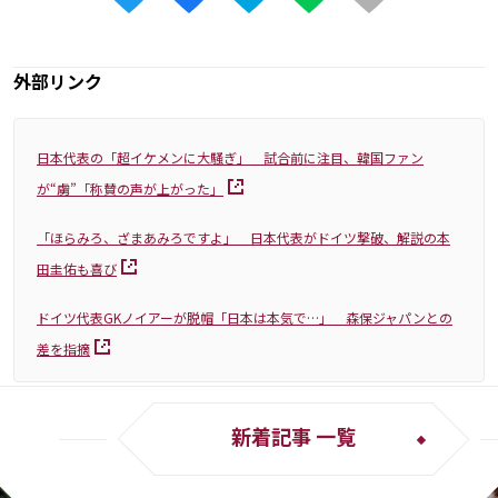
外部リンク
日本代表の「超イケメンに大騒ぎ」 試合前に注目、韓国ファン
が“虜”「称賛の声が上がった」
「ほらみろ、ざまあみろですよ」 日本代表がドイツ撃破、解説の本
田圭佑も喜び
ドイツ代表GKノイアーが脱帽「日本は本気で…」 森保ジャパンとの
差を指摘
新着記事 一覧