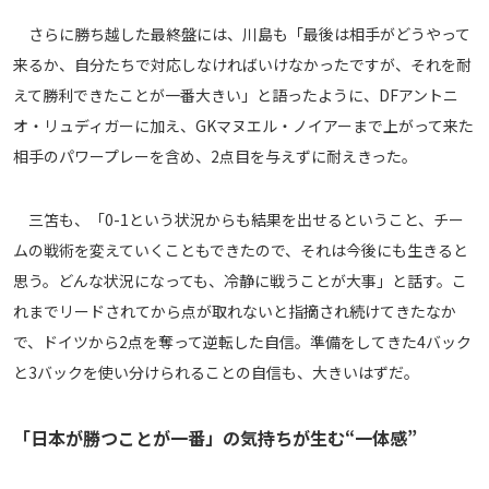
運営会社
さらに勝ち越した最終盤には、川島も「最後は相手がどうやって
来るか、自分たちで対応しなければいけなかったですが、それを耐
ご利用にあたって
えて勝利できたことが一番大きい」と語ったように、DFアントニ
プライバシーポリシー
オ・リュディガーに加え、GKマヌエル・ノイアーまで上がって来た
お問い合わせ
相手のパワープレーを含め、2点目を与えずに耐えきった。
Share
三笘も、「0-1という状況からも結果を出せるということ、チー
© AbemaTV. Inc. All Rights Reserved.
ムの戦術を変えていくこともできたので、それは今後にも生きると
思う。どんな状況になっても、冷静に戦うことが大事」と話す。こ
れまでリードされてから点が取れないと指摘され続けてきたなか
で、ドイツから2点を奪って逆転した自信。準備をしてきた4バック
と3バックを使い分けられることの自信も、大きいはずだ。
「日本が勝つことが一番」の気持ちが生む“一体感”