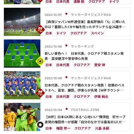
価！「ただひとりの“Ｓ”は…」
川島 永嗣
伊東 純也
日本
日本代表
遠藤 航
クロアチア
ドイツ
スペイン
コスタリカ
吉田 麻也
カタール
伊東 純也
守田 英正
三笘 薫
酒井 宏樹
サッカーダイジェストWeb
2022/12/07
前田 大然
カナダ
川島 永嗣
権田 修一
【森保ジャパンW杯通信簿】最高評価の「S」に輝いた
シュミット・ダニエル
谷 晃生
長友 佑都
のは？奮闘したCBや軸を担ったボランチら全26選手を
査定
谷口 彰悟
山根 視来
柴崎 岳
浅野 拓磨
日本
ドイツ
クロアチア
スペイン
南野 拓実
上田 綺世
田中 碧
久保 建英
コスタリカ
フランス
権田 修一
吉田 麻也
鎌田 大地
板倉 滉
堂安 律
冨安 健洋
三笘 薫
ベルギー
イングランド
川島 永嗣
サッカーキング
2022/12/05
相馬 勇紀
伊藤 洋輝
町野 修斗
シュミット・ダニエル
谷 晃生
長友 佑都
新しい景色へ！ 日本代表、クロアチア戦スタメン発
守田 英正
田中 碧
堂安 律
前田 大然
表…冨安健洋や堂安律ら先発
ポルトガル
日本代表
谷口 彰悟
山根 視来
日本
日本代表
クロアチア
堂安 律
中山 雄太
柴崎 岳
伊東 純也
浅野 拓磨
冨安 健洋
ドイツ
スペイン
フランス
南野 拓実
上田 綺世
久保 建英
鎌田 大地
ベルギー
イングランド
遠藤 航
ポルトガル
サッカーダイジェストWeb
2022/12/05
マヌエル・ノイアー
酒井 宏樹
板倉 滉
川島 永嗣
権田 修一
シュミット・ダニエル
日本代表、クロアチア戦のスタメン発表！ 悲願のベス
冨安 健洋
遠藤 航
相馬 勇紀
伊藤 洋輝
谷 晃生
長友 佑都
吉田 麻也
谷口 彰悟
ト８へ、冨安、鎌田、伊東らが先発【W杯ラウンド
16】
町野 修斗
山根 視来
柴崎 岳
伊東 純也
浅野 拓磨
日本
日本代表
クロアチア
伊東 純也
南野 拓実
守田 英正
三笘 薫
上田 綺世
鎌田 大地
冨安 健洋
ドイツ
フランス
田中 碧
久保 建英
鎌田 大地
酒井 宏樹
スペイン
イングランド
ベルギー
ポルトガル
FOOTBALL ZONE
2022/12/04
板倉 滉
前田 大然
相馬 勇紀
伊藤 洋輝
川島 永嗣
コスタリカ
権田 修一
【W杯】日本GK陣にある“心地いい”関係性 好セーブ
町野 修斗
シュミット・ダニエル
谷 晃生
長友 佑都
連発の権田修一が感謝「自分のなかでは最高の3人だと
思います」
吉田 麻也
谷口 彰悟
山根 視来
柴崎 岳
日本
権田 修一
クロアチア
川島 永嗣