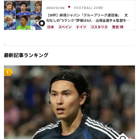
浅野 拓磨
南野 拓実
守田 英正
三笘 薫
日本代表
シュミット・ダニエル
谷 晃生
上田 綺世
田中 碧
酒井 宏樹
堂安 律
カタール
ドイツ
スペイン
FOOTBALL ZONE
2022/12/04
前田 大然
遠藤 航
相馬 勇紀
伊藤 洋輝
【W杯】森保ジャパン「グループリーグ通信簿」 文
町野 修斗
句なしの“Sランク”評価は6人…出場全選手＆監督を査
定
日本
スペイン
ドイツ
コスタリカ
堂安 律
権田 修一
吉田 麻也
浅野 拓磨
三笘 薫
田中 碧
鎌田 大地
冨安 健洋
谷 晃生
長友 佑都
谷口 彰悟
伊東 純也
上田 綺世
久保 建英
板倉 滉
前田 大然
遠藤 航
最新記事ランキング
相馬 勇紀
伊藤 洋輝
カタール
川島 永嗣
日本代表
シュミット・ダニエル
山根 視来
柴崎 岳
南野 拓実
守田 英正
マヌエル・ノイアー
酒井 宏樹
町野 修斗