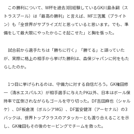
メディアアライアンス
この勝利について、W杯を過去3回経験しているGK川島永嗣（ス
トラスブール）は「最高の勝利」と言えば、MF三笘薫（ブライト
ン）も「全世界がサプライズだと思っていると思います。でも、準
備をして最大限にやったからこそ起こせた」と胸を張った。
試合前から選手たちは「勝ちに行く」「勝てる」と語っていた
が、実際に格上の相手から挙げた勝利は、森保ジャパンに何をもた
らしたのか。
1つ目に挙げられるのは、守備力に対する自信だろう。GK権田修
一（清水エスパルス）が相手選手に与えたPK以外、日本はボール保
持率で圧倒されながらもゴールを守り切った。DF吉田麻也（シャル
ケ）、DF板倉滉（ボルシアMG）、DF冨安健洋（アーセナル）の3
バックは、世界トップクラスのアタッカーとも渡り合えることを示
し、GK権田もその後のセービングでチームを救った。