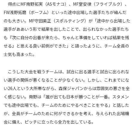
得点にMF南野拓実（ASモナコ）、MF堂安律（フライブルク）、
FW浅野拓磨（ボーフム）といった途中出場した選手たちが絡んだ
のも大きい。MF守田英正（スポルティング）が「途中から出場した
選手がああいう形で結果を出したことで、出られなかった選手たち
も『次に自分の出番が来たら、ちゃんと準備をしていれば結果を残
せる』と思える良い前例ができた」と語ったように、チーム全員の
士気も高まった。
こうした大会を戦うチームは、試合に出る選手と試合に出られな
い選手の関係が悪くなることが少なくない。しかし、これまでにな
い26人という大所帯ながら、森保ジャパンからは雰囲気の悪さを全
く感じない。南野は「誰が出ても日本が勝つことが一番。スタメン
でも途中出場でも、チームのためにやるべきことをやる」と話した
が、全員がチームのために何ができるかを考え、与えられた出場機
会に備え、ピッチに立ったら全力を出している。