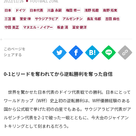
2022/11/26
FOOTBALL ZONE
Ranking
日本
ドイツ
日本代表
川島 永嗣
権田 修一
浅野 拓磨
南野 拓実
大会について
三笘 薫
堂安 律
サウジアラビア
アルゼンチン
長友 佑都
吉田 麻也
About
守田 英正
マヌエル・ノイアー
板倉 滉
冨安 健洋
視聴方法
iOS Apps
0-1とリードを奪われてから逆転勝利を奪った自信
Android
世界を驚かせた日本代表のドイツ代表戦での勝利。日本にとって
Web
ワールドカップ（W杯）史上初の逆転勝利は、W杯優勝経験のある
ABEMAの視聴について
国から公式戦で挙げた初の白星でもある。サウジアラビア代表がア
TV
ルゼンチン代表を2-1で破った一戦とともに、今大会のジャイアン
トキリングとして刻まれるだろう。