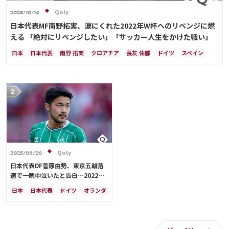
Qoly
2025/10/14
日本代表MF南野拓実、涙にくれた2022年W杯へのリベンジに燃
える 「絶対にリベンジしたい」「サッカー人生をかけた戦い」
日本
日本代表
南野 拓実
クロアチア
長友 佑都
ドイツ
スペイン
川島 永嗣
谷 晃生
吉田 麻也
谷口 彰悟
伊東 純也
Qoly
2025/09/20
日本代表DF菅原由勢、東京五輪落
選で一晩中泣いたと告白…2022年
Ｗ杯落選後には森保監督に理由を聞
日本
日本代表
ドイツ
オランダ
く「受け入れるのは難しかった」