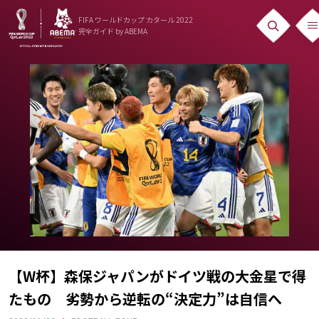
FIFA ワールドカップ カタール 2022
完全ガイド
by ABEMA
ニュース
News
出場国
Teams
日本代表
Team Japan
日程・結果
Schedule
【W杯】森保ジャパンがドイツ戦の大金星で得
たもの 劣勢から逆転の“決定力”は自信へ
ランキング