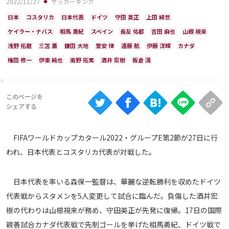
2022/11/27
サッカーキング
Ranking
日本
コスタリカ
日本代表
ドイツ
守田 英正
上田 綺世
大会について
ケイラー・ナバス
相馬 勇紀
スペイン
長友 佑都
吉田 麻也
山根 視来
About
浅野 拓磨
三笘 薫
鎌田 大地
堂安 律
遠藤 航
伊藤 洋輝
カナダ
権田 修一
伊東 純也
南野 拓実
酒井 宏樹
板倉 滉
視聴方法
iOS Apps
FIFAワールドカップカタール2022・グループE第2節が27日に行
Android
われ、日本代表とコスタリカ代表が対戦した。
Web
ABEMAの視聴について
日本代表を率いる森保一監督は、華麗な逆転勝利を収めたドイツ
代表戦からスタメンを5人変更して試合に臨んだ。負傷した酒井宏
TV
樹の代わりは山根視来が務め、守田英正が先発に復帰。17日の国際
親善試合カナダ代表戦で先制ゴールを挙げた相馬勇紀、ドイツ戦で