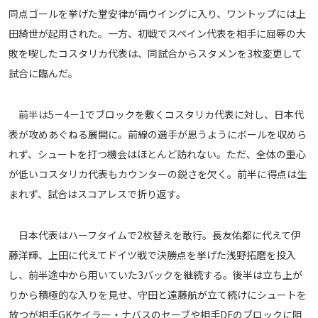
同点ゴールを挙げた堂安律が両ウイングに入り、ワントップには上
メディアアライアンス
田綺世が起用された。一方、初戦でスペイン代表を相手に屈辱の大
敗を喫したコスタリカ代表は、同試合からスタメンを3枚変更して
試合に臨んだ。
前半は5－4－1でブロックを敷くコスタリカ代表に対し、日本代
表が攻めあぐねる展開に。前線の選手が思うようにボールを収めら
れず、シュートを打つ機会はほとんど訪れない。ただ、全体の重心
が低いコスタリカ代表もカウンターの鋭さを欠く。前半に得点は生
まれず、試合はスコアレスで折り返す。
日本代表はハーフタイムで2枚替えを敢行。長友佑都に代えて伊
藤洋輝、上田に代えてドイツ戦で決勝点を挙げた浅野拓磨を投入
し、前半途中から用いていた3バックを継続する。後半は立ち上が
りから積極的な入りを見せ、守田と遠藤航が立て続けにシュートを
放つが相手GKケイラー・ナバスのセーブや相手DFのブロックに阻