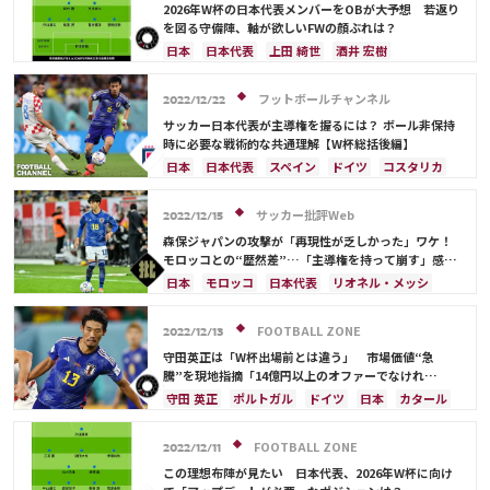
前田 大然
遠藤 航
カタール
イラン
リオネル・メッシ
ドイツ
スペイン
スイス
2026年W杯の日本代表メンバーをOBが大予想 若返り
セルビア
ガーナ
カメルーン
谷 晃生
ポーランド
ポルトガル
エクアドル
セネガル
を図る守備陣、軸が欲しいFWの顔ぶれは？
長友 佑都
植田 直通
久保 建英
酒井 宏樹
コスタリカ
C・ロナウド
カリム・ベンゼマ
日本
日本代表
上田 綺世
酒井 宏樹
板倉 滉
冨安 健洋
メンフィス・デパイ
伊藤 洋輝
冨安 健洋
ドイツ
スペイン
川島 永嗣
権田 修一
シュミット・ダニエル
谷 晃生
フットボールチャンネル
2022/12/22
板倉 滉
前田 大然
遠藤 航
大迫 勇也
サッカー日本代表が主導権を握るには？ ボール非保持
クロアチア
オランダ
カナダ
メキシコ
時に必要な戦術的な共通理解【W杯総括後編】
アメリカ
コスタリカ
長友 佑都
吉田 麻也
日本
日本代表
スペイン
ドイツ
コスタリカ
谷口 彰悟
山根 視来
中山 雄太
伊東 純也
サウジアラビア
イングランド
ブラジル
浅野 拓磨
守田 英正
三笘 薫
田中 碧
モロッコ
守田 英正
三笘 薫
鎌田 大地
サッカー批評Web
2022/12/15
久保 建英
鎌田 大地
堂安 律
伊藤 洋輝
サディオ・マネ
堂安 律
遠藤 航
森保ジャパンの攻撃が「再現性が乏しかった」ワケ！
町野 修斗
モロッコとの“歴然差”…「主導権を持って崩す」感覚
の共有で増す「組織力」《日本代表現地ルポ》
日本
モロッコ
日本代表
リオネル・メッシ
クロアチア
三笘 薫
ドイツ
スペイン
アルゼンチン
鎌田 大地
ポルトガル
FOOTBALL ZONE
2022/12/13
コスタリカ
伊東 純也
浅野 拓磨
守田 英正
守田英正は「W杯出場前とは違う」 市場価値“急
久保 建英
ルカ・モドリッチ
アクラフ・ハキミ
騰”を現地指摘「14億円以上のオファーでなけれ
ば…」
酒井 宏樹
前田 大然
冨安 健洋
遠藤 航
守田 英正
ポルトガル
ドイツ
日本
カタール
スペイン
クロアチア
コスタリカ
日本代表
FOOTBALL ZONE
2022/12/11
この理想布陣が見たい 日本代表、2026年W杯に向け