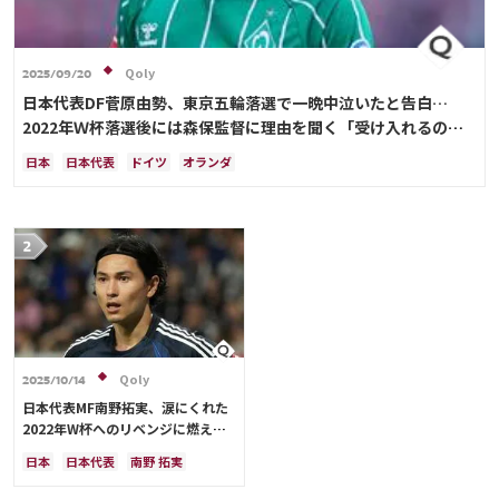
Qoly
2025/09/20
日本代表DF菅原由勢、東京五輪落選で一晩中泣いたと告白…
2022年Ｗ杯落選後には森保監督に理由を聞く「受け入れるのは
難しかった」
日本
日本代表
ドイツ
オランダ
Qoly
2025/10/14
日本代表MF南野拓実、涙にくれた
2022年W杯へのリベンジに燃える
「絶対にリベンジしたい」「サッカ
日本
日本代表
南野 拓実
ー人生をかけた戦い」
クロアチア
長友 佑都
ドイツ