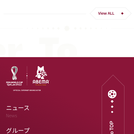
スペイン
川島 永嗣
谷 晃生
吉田 麻也
谷口 彰悟
伊東 純也
View ALL
ニュース
News
Go to TOP
グループ