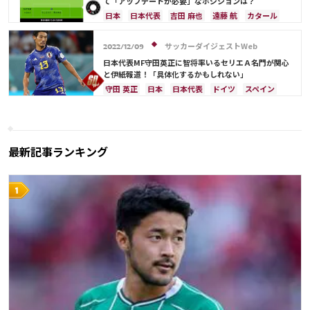
て「アップデートが必要」なポジションは？
日本
日本代表
吉田 麻也
遠藤 航
カタール
ドイツ
スペイン
シュミット・ダニエル
長友 佑都
酒井 宏樹
クロアチア
イングランド
サッカーダイジェストWeb
2022/12/09
カナダ
メキシコ
アメリカ
川島 永嗣
日本代表MF守田英正に智将率いるセリエＡ名門が関心
コスタリカ
権田 修一
佐々木 翔
山根 視来
と伊紙報道！「具体化するかもしれない」
中山 雄太
伊東 純也
守田 英正
三笘 薫
守田 英正
日本
日本代表
ドイツ
スペイン
上田 綺世
田中 碧
久保 建英
鎌田 大地
クロアチア
コスタリカ
板倉 滉
堂安 律
前田 大然
冨安 健洋
伊藤 洋輝
町野 修斗
最新記事ランキング