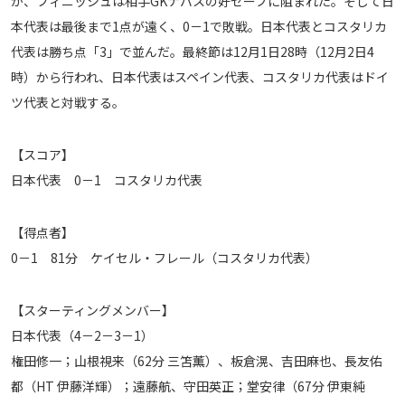
が、フィニッシュは相手GKナバスの好セーブに阻まれた。そして日
本代表は最後まで1点が遠く、0－1で敗戦。日本代表とコスタリカ
代表は勝ち点「3」で並んだ。最終節は12月1日28時（12月2日4
時）から行われ、日本代表はスペイン代表、コスタリカ代表はドイ
ツ代表と対戦する。
【スコア】
日本代表 0－1 コスタリカ代表
【得点者】
0－1 81分 ケイセル・フレール（コスタリカ代表）
【スターティングメンバー】
日本代表（4－2－3－1）
権田修一；山根視来（62分 三笘薫）、板倉滉、吉田麻也、長友佑
都（HT 伊藤洋輝）；遠藤航、守田英正；堂安律（67分 伊東純