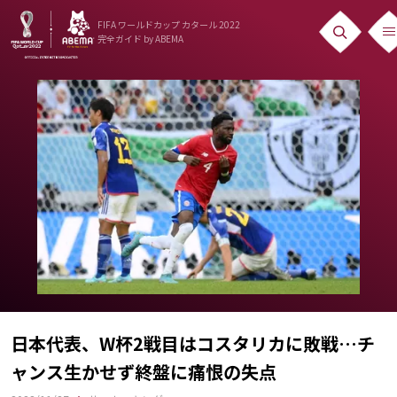
FIFA ワールドカップ カタール 2022
完全ガイド
by ABEMA
ニュース
News
出場国
Teams
日本代表
Team Japan
日程・結果
Schedule
日本代表、W杯2戦目はコスタリカに敗戦…チ
ャンス生かせず終盤に痛恨の失点
ランキング