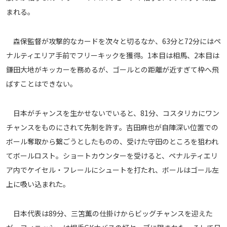
まれる。
運営会社
ご利用にあたって
森保監督が攻撃的なカードを次々と切るなか、63分と72分にはペ
プライバシーポリシー
ナルティエリア手前でフリーキックを獲得。1本目は相馬、2本目は
お問い合わせ
鎌田大地がキッカーを務めるが、ゴールとの距離が近すぎて枠へ飛
ばすことはできない。
Share
日本がチャンスを生かせないでいると、81分、コスタリカにワン
© AbemaTV. Inc. All Rights Reserved.
チャンスをものにされて先制を許す。吉田麻也が自陣深い位置での
ボール奪取から繋ごうとしたものの、受けた守田のところを狙われ
てボールロスト。ショートカウンターを受けると、ペナルティエリ
ア内でケイセル・フレールにシュートを打たれ、ボールはゴール左
上に吸い込まれた。
日本代表は89分、三笘薫の仕掛けからビッグチャンスを迎えた