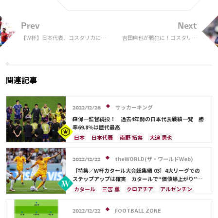
Prev
Next
【W杯】日本代表、コスタリカに0-
吉田麻也が戦犯に！コスタリカ
1敗戦 後半36分に痛恨失点…三
戦黒星に「失点シーンで軽率な
笘、伊東ら投入も決め手欠く
プレー」
関連記事
サッカーキング
2022/12/28
森保一監督続投！ 過去4年間の日本代表戦績一覧 勝
率69.8％は歴代最高
日本
日本代表
南野 拓実
大迫 勇也
伊東 純也
鎌田 大地
アメリカ
浅野 拓磨
三笘 薫
堂安 律
ブラジル
原口 元気
theWORLD(ザ・ワールドWeb)
2022/12/22
相馬 勇紀
サウジアラビア
韓国
田中 碧
［特集／W杯カタール大会総集編 03］4大リーグでの
古橋 亨梧
町野 修斗
ドイツ
スペイン
ステップアップは確実 カタールで“価値爆上がり”の
11人
クロアチア
エクアドル
ウルグアイ
カナダ
カタール
三笘 薫
クロアチア
アルゼンチン
メキシコ
オーストラリア
コスタリカ
日本
イングランド
堂安 律
オランダ
吉田 麻也
佐々木 翔
山根 視来
守田 英正
モロッコ
日本代表
守田 英正
FOOTBALL ZONE
2022/12/22