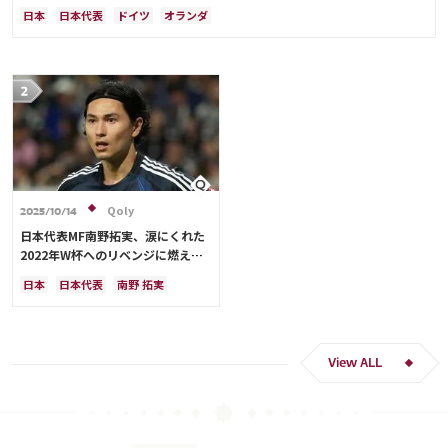
難しかった」
日本
日本代表
ドイツ
オランダ
Qoly
2025/10/14
日本代表MF南野拓実、涙にくれた
2022年W杯へのリベンジに燃える
「絶対にリベンジしたい」「サッカ
日本
日本代表
南野 拓実
ー人生をかけた戦い」
クロアチア
長友 佑都
ドイツ
スペイン
川島 永嗣
谷 晃生
吉田 麻也
谷口 彰悟
伊東 純也
View ALL