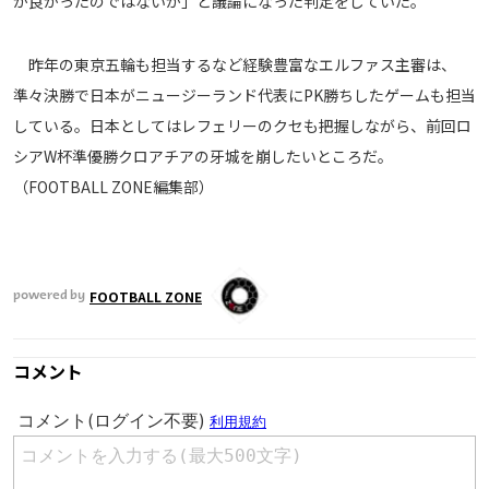
が良かったのではないか」と議論になった判定をしていた。
運営会社
昨年の東京五輪も担当するなど経験豊富なエルファス主審は、
ご利用にあたって
準々決勝で日本がニュージーランド代表にPK勝ちしたゲームも担当
プライバシーポリシー
している。日本としてはレフェリーのクセも把握しながら、前回ロ
お問い合わせ
シアW杯準優勝クロアチアの牙城を崩したいところだ。
（FOOTBALL ZONE編集部）
Share
© AbemaTV. Inc. All Rights Reserved.
FOOTBALL ZONE
powered by
コメント