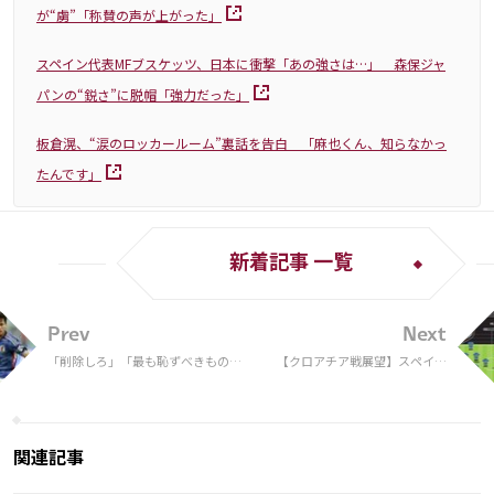
が“虜”「称賛の声が上がった」
スペイン代表MFブスケッツ、日本に衝撃「あの強さは…」 森保ジャ
パンの“鋭さ”に脱帽「強力だった」
板倉滉、“涙のロッカールーム”裏話を告白 「麻也くん、知らなかっ
たんです」
新着記事 一覧
Prev
Next
「削除しろ」「最も恥ずべきもの
【クロアチア戦展望】スペイン
だ」久保建英と森保Jの決勝Ｔ進出
とは似て非なる中盤のトライア
を称えるソシエダの投稿がまさかの
ングルを抑えられるか。選手た
炎上！【W杯】
ちが語った“ヴァトレニ”攻略の
鍵
関連記事