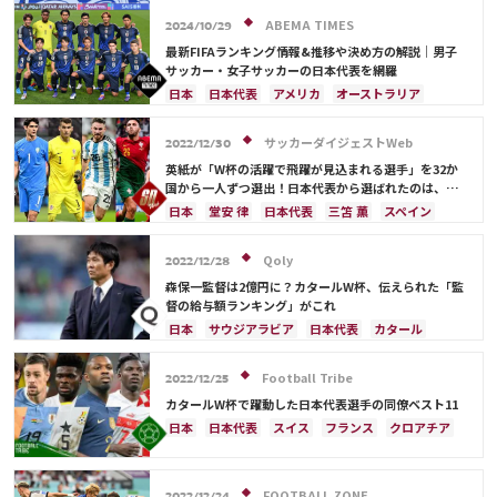
ABEMA TIMES
2024/10/29
最新FIFAランキング情報&推移や決め方の解説｜男子
サッカー・女子サッカーの日本代表を網羅
日本
日本代表
アメリカ
オーストラリア
サウジアラビア
ブラジル
アルゼンチン
カタール
イラン
韓国
ドイツ
スペイン
サッカーダイジェストWeb
2022/12/30
フランス
ベルギー
スイス
イングランド
英紙が「W杯の活躍で飛躍が見込まれる選手」を32か
オランダ
ポルトガル
デンマーク
セルビア
国から一人ずつ選出！日本代表から選ばれたのは、堂
安や三笘ではなく…
クロアチア
ポーランド
エクアドル
日本
堂安 律
日本代表
三笘 薫
スペイン
ウルグアイ
カナダ
メキシコ
ガーナ
田中 碧
ドイツ
カタール
クロアチア
イラン
セネガル
カメルーン
モロッコ
ウェールズ
サウジアラビア
デンマーク
セルビア
Qoly
2022/12/28
コスタリカ
フランス
ベルギー
スイス
イングランド
森保一監督は2億円に？カタールW杯、伝えられた「監
オランダ
ポーランド
ポルトガル
ブラジル
督の給与額ランキング」がこれ
アルゼンチン
エクアドル
ウルグアイ
カナダ
日本
サウジアラビア
日本代表
カタール
メキシコ
ガーナ
セネガル
カメルーン
イラン
ドイツ
デンマーク
セルビア
モロッコ
韓国
アメリカ
ウェールズ
スペイン
フランス
ベルギー
クロアチア
Football Tribe
2022/12/25
オーストラリア
コスタリカ
ケイラー・ナバス
スイス
イングランド
オランダ
ポーランド
カタールW杯で躍動した日本代表選手の同僚ベスト11
サルダル・アズムン
ポルトガル
ブラジル
アルゼンチン
日本
日本代表
スイス
フランス
クロアチア
エクアドル
ウルグアイ
カナダ
メキシコ
イングランド
アルゼンチン
エクアドル
ガーナ
セネガル
カメルーン
モロッコ
韓国
ウルグアイ
ガーナ
オーストラリア
板倉 滉
アメリカ
ウェールズ
オーストラリア
FOOTBALL ZONE