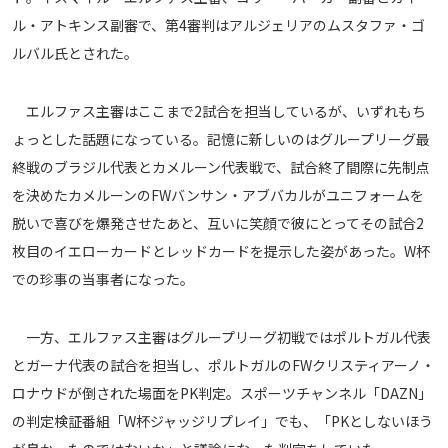
メディアアライアンス
ル・アトキンス副審で、第4審判はアルジェリアのムスタファ・ゴ
ルバル氏とされた。
エルファス主審はここまで2試合を担当しているが、いずれもち
ょっとした話題になっている。記憶に新しいのはグループリーグ最
終戦のブラジル代表とカメルーン代表戦で、試合終了間際に先制点
を決めたカメルーンのFWバンサン・アブバカルがユニフォームを
脱いで喜びを爆発させたあと、互いに笑顔で彼にとってその試合2
枚目のイエローカードとレッドカードを提示した姿があった。W杯
での珍事の当事者になった。
一方、エルファス主審はグループリーグ初戦ではポルトガル代表
とガーナ代表の試合を担当し、ポルトガルのFWクリスティアーノ・
ロナウドが倒された場面をPK判定。スポーツチャンネル「DAZN」
の判定検証番組「W杯ジャッジリプレイ」でも、「PKとしないほう