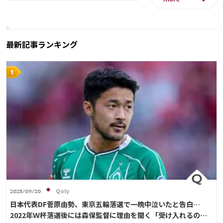
more
日本代表
三笘 薫
C・ロナウド
カタール
イラン
サウジアラビア
ガーナ
セネガル
田中 碧
最新記事ランキング
Qoly
2025/09/20
日本代表DF菅原由勢、東京五輪落選で一晩中泣いたと告白…
2022年Ｗ杯落選後には森保監督に理由を聞く「受け入れるのは