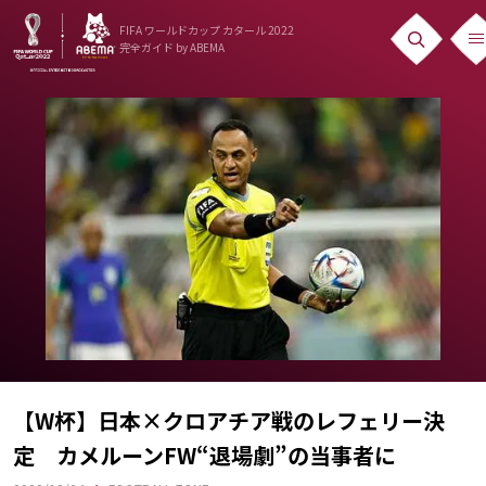
FIFA ワールドカップ カタール 2022
完全ガイド
by ABEMA
ニュース
News
出場国
Teams
日本代表
Team Japan
日程・結果
Schedule
【W杯】日本×クロアチア戦のレフェリー決
定 カメルーンFW“退場劇”の当事者に
ランキング