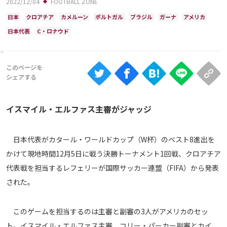
2022/12/04
FOOTBALL ZONE
Ranking
日本
クロアチア
カメルーン
ポルトガル
ブラジル
ガーナ
アメリカ
大会について
日本代表
C・ロナウド
About
視聴方法
イスマイル・エルファス主審がジャッジ
iOS Apps
Android
日本代表がカタール・ワールドカップ（W杯）のベスト8進出を
かけて現地時間12月5日に戦う決勝トーナメント1回戦、クロアチア
Web
代表戦を担当するレフェリーが国際サッカー連盟（FIFA）から発表
ABEMAの視聴について
された。
TV
このゲームを担当するのは主審と副審の3人がアメリカのセッ
ト。イスマイル・エルファス主審、コリー・パーカー副審とカイ