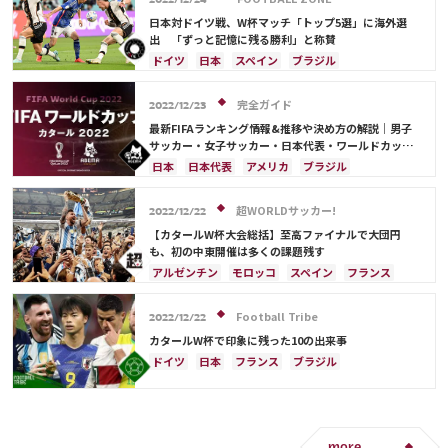
カタール
オランダ
ポルトガル
カメルーン
2022/12/24
コスタリカ
韓国
三笘 薫
キリアン・ムバッペ
前田 大然
日本対ドイツ戦、W杯マッチ「トップ5選」に海外選
出 「ずっと記憶に残る勝利」と称賛
冨安 健洋
ドイツ
セルビア
ブラジル
ドイツ
日本
スペイン
ブラジル
南野 拓実
守田 英正
リオネル・メッシ
アルゼンチン
セルビア
フランス
クロアチア
オランダ
ポルトガル
ガーナ
カメルーン
完全ガイド
2022/12/23
オーストラリア
コスタリカ
日本代表
最新FIFAランキング情報&推移や決め方の解説｜男子
権田 修一
浅野 拓磨
堂安 律
サッカー・女子サッカー・日本代表・ワールドカップ
出場国を網羅
日本
日本代表
アメリカ
ブラジル
オーストラリア
イラン
フランス
韓国
ドイツ
ベルギー
クロアチア
スイス
超WORLDサッカー!
2022/12/22
イングランド
アルゼンチン
ガーナ
【カタールW杯大会総括】至高ファイナルで大団円
デンマーク
セルビア
スペイン
オランダ
も、初の中東開催は多くの課題残す
ポーランド
ポルトガル
エクアドル
アルゼンチン
モロッコ
スペイン
フランス
ウルグアイ
カナダ
メキシコ
セネガル
クロアチア
日本
ドイツ
カタール
カメルーン
モロッコ
ウェールズ
コスタリカ
ポルトガル
コスタリカ
リオネル・メッシ
Football Tribe
2022/12/22
カタール
サウジアラビア
中山 雄太
サウジアラビア
オランダ
ブラジル
セネガル
カタールW杯で印象に残った10の出来事
韓国
オーストラリア
イラン
デンマーク
ドイツ
日本
フランス
ブラジル
ベルギー
ポーランド
プレーオフ
エクアドル
アルゼンチン
リオネル・メッシ
ウルグアイ
メキシコ
ガーナ
カメルーン
キリアン・ムバッペ
ネイマール
カメルーン
アメリカ
日本代表
三笘 薫
田中 碧
モロッコ
スペイン
クロアチア
ポルトガル
C・ロナウド
キリアン・ムバッペ
サディオ・マネ
韓国
アクラフ・ハキミ
オーストラリア