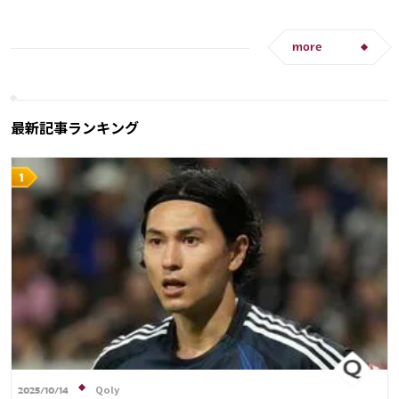
ウルグアイ
メキシコ
ガーナ
カメルーン
イラン
サウジアラビア
ドイツ
デンマーク
アメリカ
日本代表
三笘 薫
田中 碧
セルビア
スペイン
フランス
ベルギー
C・ロナウド
キリアン・ムバッペ
サディオ・マネ
クロアチア
スイス
イングランド
オランダ
more
ポーランド
ポルトガル
ブラジル
エクアドル
ウルグアイ
カナダ
メキシコ
ガーナ
セネガル
カメルーン
韓国
アメリカ
ウェールズ
オーストラリア
コスタリカ
最新記事ランキング
日本代表
リオネル・メッシ
Qoly
2025/10/14