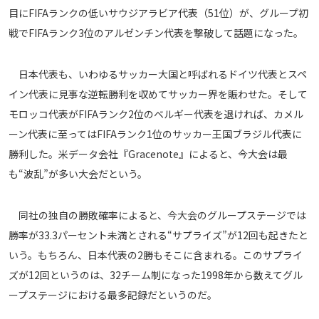
目にFIFAランクの低いサウジアラビア代表（51位）が、グループ初
戦でFIFAランク3位のアルゼンチン代表を撃破して話題になった。
日本代表も、いわゆるサッカー大国と呼ばれるドイツ代表とスペ
イン代表に見事な逆転勝利を収めてサッカー界を賑わせた。そして
モロッコ代表がFIFAランク2位のベルギー代表を退ければ、カメル
ーン代表に至ってはFIFAランク1位のサッカー王国ブラジル代表に
勝利した。米データ会社『Gracenote』によると、今大会は最
も“波乱”が多い大会だという。
同社の独自の勝敗確率によると、今大会のグループステージでは
勝率が33.3パーセント未満とされる“サプライズ”が12回も起きたと
いう。もちろん、日本代表の2勝もそこに含まれる。このサプライ
ズが12回というのは、32チーム制になった1998年から数えてグル
ープステージにおける最多記録だというのだ。