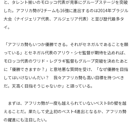
と、タレント揃いのモロッコ代表が見事にグループステージを突破
した。アフリカ勢が2チームも16強に進出するのは2014年ブラジル
大会（ナイジェリア代表、アルジェリア代表）と並び歴代最多タ
イ。
「アフリカ勢もいつか優勝できる。それがセネガルであることを願
っている」とセネガル代表のアリウ・シセ監督が期待を込めれば、
モロッコ代表のワリド・レグラギ監督もグループ突破を決めたあと
に「優勝できますか？」と意地悪な質問を受け、「なぜ優勝を目指
してはいけないんだい？ 我々アフリカ勢も高い目標を持つべき
だ。天高く目指そうじゃないか」と語っている。
まずは、アフリカ勢が一度も越えられていないベスト8の壁を越
えることだ。果たして史上初のベスト4進出となるか、アフリカ勢
の躍進にも注目したい。