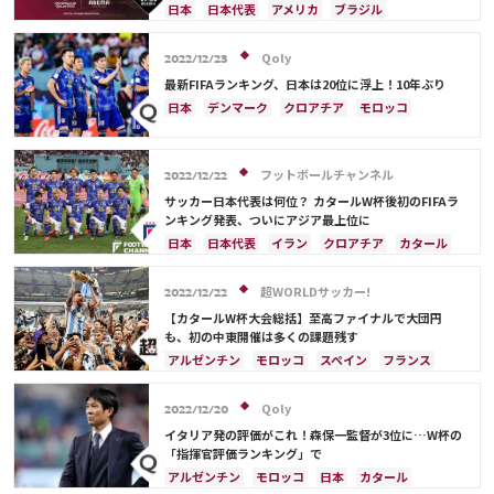
出場国を網羅
エクアドル
ウルグアイ
カナダ
メキシコ
日本
日本代表
アメリカ
ブラジル
ガーナ
セネガル
カメルーン
モロッコ
韓国
オーストラリア
イラン
フランス
韓国
アメリカ
ウェールズ
オーストラリア
ドイツ
ベルギー
クロアチア
スイス
Qoly
2022/12/23
コスタリカ
イングランド
アルゼンチン
ガーナ
最新FIFAランキング、日本は20位に浮上！10年ぶり
デンマーク
セルビア
スペイン
オランダ
日本
デンマーク
クロアチア
モロッコ
ポーランド
ポルトガル
エクアドル
オーストラリア
日本代表
イラン
ドイツ
ウルグアイ
カナダ
メキシコ
セネガル
セルビア
スペイン
フランス
ベルギー
カメルーン
モロッコ
ウェールズ
コスタリカ
フットボールチャンネル
スイス
イングランド
オランダ
ポーランド
2022/12/22
カタール
サウジアラビア
中山 雄太
ポルトガル
ブラジル
アルゼンチン
サッカー日本代表は何位？ カタールW杯後初のFIFAラ
ンキング発表、ついにアジア最上位に
ウルグアイ
カナダ
メキシコ
セネガル
韓国
日本
日本代表
イラン
クロアチア
カタール
アメリカ
ウェールズ
フランス
ベルギー
ブラジル
アルゼンチン
モロッコ
オーストラリア
サウジアラビア
超WORLDサッカー!
2022/12/22
ドイツ
デンマーク
スペイン
スイス
【カタールW杯大会総括】至高ファイナルで大団円
イングランド
オランダ
ポルトガル
も、初の中東開催は多くの課題残す
ウルグアイ
メキシコ
セネガル
韓国
アルゼンチン
モロッコ
スペイン
フランス
アメリカ
三笘 薫
田中 碧
クロアチア
日本
ドイツ
カタール
ポルトガル
コスタリカ
リオネル・メッシ
Qoly
2022/12/20
サウジアラビア
オランダ
ブラジル
セネガル
イタリア発の評価がこれ！森保一監督が3位に…W杯の
韓国
オーストラリア
イラン
デンマーク
「指揮官評価ランキング」で
ベルギー
ポーランド
プレーオフ
エクアドル
アルゼンチン
モロッコ
日本
カタール