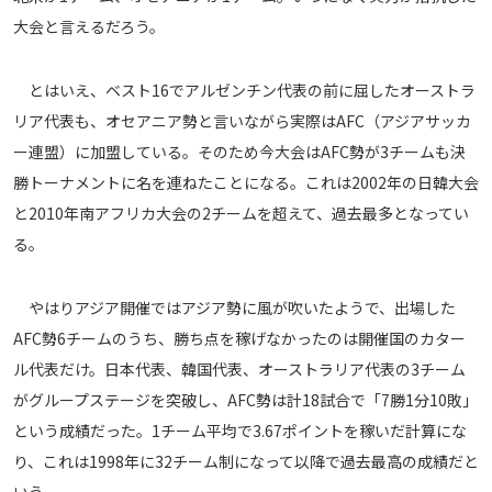
大会と言えるだろう。
運営会社
ご利用にあたって
とはいえ、ベスト16でアルゼンチン代表の前に屈したオーストラ
プライバシーポリシー
リア代表も、オセアニア勢と言いながら実際はAFC（アジアサッカ
お問い合わせ
ー連盟）に加盟している。そのため今大会はAFC勢が3チームも決
勝トーナメントに名を連ねたことになる。これは2002年の日韓大会
Share
と2010年南アフリカ大会の2チームを超えて、過去最多となってい
る。
© AbemaTV. Inc. All Rights Reserved.
やはりアジア開催ではアジア勢に風が吹いたようで、出場した
AFC勢6チームのうち、勝ち点を稼げなかったのは開催国のカター
ル代表だけ。日本代表、韓国代表、オーストラリア代表の3チーム
がグループステージを突破し、AFC勢は計18試合で「7勝1分10敗」
という成績だった。1チーム平均で3.67ポイントを稼いだ計算にな
り、これは1998年に32チーム制になって以降で過去最高の成績だと