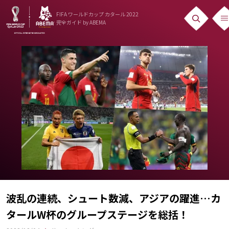
FIFA ワールドカップ カタール 2022
完全ガイド
by ABEMA
ニュース
News
出場国
Teams
日本代表
Team Japan
日程・結果
Schedule
波乱の連続、シュート数減、アジアの躍進…カ
タールW杯のグループステージを総括！
ランキング