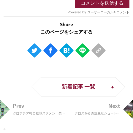
Share
新着記事 一覧
Prev
Next
クロアチア戦の推奨スタメン｜柴
クロスからの華麗なシュートを
崎、南野、伊藤、浅野が先発。起用
決めたアルゼンチン・マクアリ
法を変えて相手の頭に「？」を浮か
ステル選手 元日本代表の坪井慶
ばせたい［識者の見解］【W杯】
介氏「動きが巧みだった」と絶