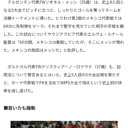
アルゼンチン代表FWリオネル・メッシ（35歳）は、史上4人目と
なる5大会でピッチに立つと、しっかりとゴールを奪ってチームを
決勝トーナメントに導いた。とりわけ第2戦のメキシコ代表戦では
64分に先制弾をマーク。それまで堅守を見せていた相手の牙城を崩
した。この試合についてサウジアラビア代表のエルヴェ・ルナール
監督は「60分間、メキシコは善戦していたが、そこにメッシが現れ
た。メキシコの敗因はメッシだ」と批評した。
ポルトガル代表FWクリスティアーノ・ロナウド（37歳）も、起
用法について賛否あるとはいえ、史上5人目の5大会出場を果たす
と、ガーナ代表戦でPKを沈めてW杯5大会で得点という史上初の快
挙を成し遂げた。
■若い力も躍動