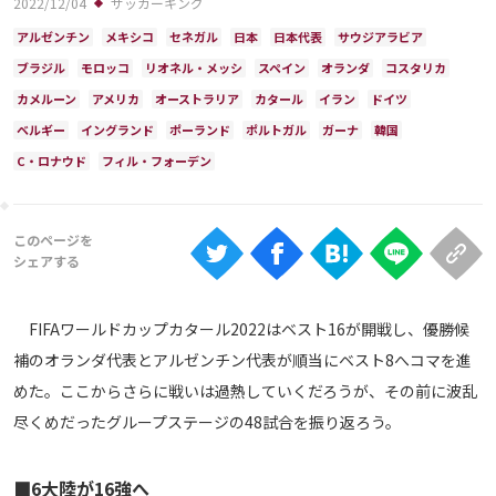
2022/12/04
サッカーキング
Ranking
アルゼンチン
メキシコ
セネガル
日本
日本代表
サウジアラビア
大会について
ブラジル
モロッコ
リオネル・メッシ
スペイン
オランダ
コスタリカ
About
カメルーン
アメリカ
オーストラリア
カタール
イラン
ドイツ
ベルギー
イングランド
ポーランド
ポルトガル
ガーナ
韓国
C・ロナウド
フィル・フォーデン
視聴方法
iOS Apps
Android
FIFAワールドカップカタール2022はベスト16が開戦し、優勝候
補のオランダ代表とアルゼンチン代表が順当にベスト8へコマを進
Web
めた。ここからさらに戦いは過熱していくだろうが、その前に波乱
ABEMAの視聴について
尽くめだったグループステージの48試合を振り返ろう。
TV
■6大陸が16強へ