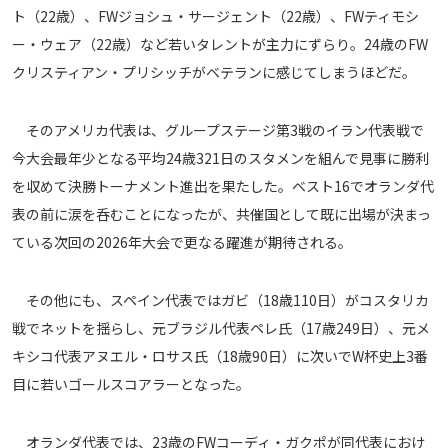
ト（22歳）、FWジョシュ・サージェント（22歳）、FWティモシ
ー・ウェア（22歳）など若いタレントが主力にずらり。24歳のFW
クリスティアン・プリシッチがベテランに感じてしまうほどだ。
そのアメリカ代表は、グループステージ第3戦のイラン代表戦で
今大会最年少となる平均24歳321日のスタメンを組んで見事に勝利
を収めて決勝トーナメント進出を果たした。ベスト16でオランダ代
表の前に涙を呑むことになったが、共催国として既に出場が決まっ
ている次回の2026年大会で更なる躍進が期待される。
その他にも、スペイン代表ではガビ（18歳110日）がコスタリカ
戦でネットを揺らし、元ブラジル代表ペレ氏（17歳249日）、元メ
キシコ代表アヌエル・ロサス氏（18歳90日）に次いでW杯史上3番
目に若いゴールスコアラーとなった。
オランダ代表では、23歳のFWコーディ・ガクポが同代表におけ