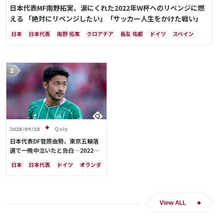
日本代表MF南野拓実、涙にくれた2022年W杯へのリベンジに燃
える 「絶対にリベンジしたい」「サッカー人生をかけた戦い」
日本
日本代表
南野 拓実
クロアチア
長友 佑都
ドイツ
スペイン
川島 永嗣
谷 晃生
吉田 麻也
谷口 彰悟
伊東 純也
Qoly
2025/09/20
日本代表DF菅原由勢、東京五輪落
選で一晩中泣いたと告白…2022年
Ｗ杯落選後には森保監督に理由を聞
日本
日本代表
ドイツ
オランダ
く「受け入れるのは難しかった」
View ALL