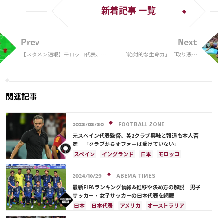
新着記事 一覧
Prev
Next
【スタメン速報】モロッコ代表、ス
「絶対的な生命力」「取り憑か
ペイン代表戦先発メンバー発表。ベ
れたかのよう」 前田大然
ルギー撃破の衝撃再び？
の“走り”をレジェンドプレミア
リーガーが大絶賛
関連記事
FOOTBALL ZONE
2023/03/30
元スペイン代表監督、英2クラブ興味と報道も本人否
定 「クラブからオファーは受けていない」
スペイン
イングランド
日本
モロッコ
日本代表
ABEMA TIMES
2024/10/29
最新FIFAランキング情報&推移や決め方の解説｜男子
サッカー・女子サッカーの日本代表を網羅
日本
日本代表
アメリカ
オーストラリア
サウジアラビア
ブラジル
アルゼンチン