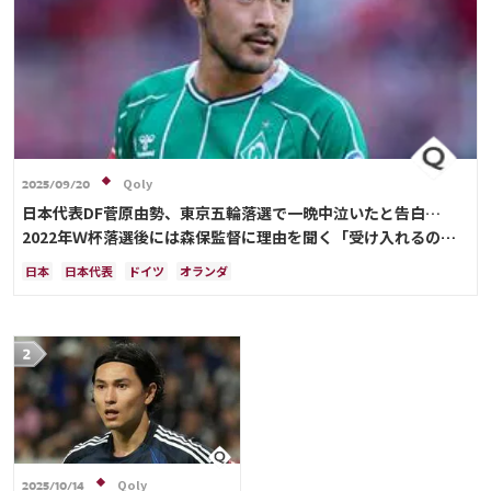
Qoly
2025/09/20
日本代表DF菅原由勢、東京五輪落選で一晩中泣いたと告白…
2022年Ｗ杯落選後には森保監督に理由を聞く「受け入れるのは
難しかった」
日本
日本代表
ドイツ
オランダ
Qoly
2025/10/14