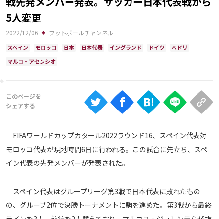
戦先発メンバー発表。サッカー日本代表戦から
Ranking
5人変更
大会について
2022/12/06
フットボールチャンネル
About
スペイン
モロッコ
日本
日本代表
イングランド
ドイツ
ペドリ
マルコ・アセンシオ
視聴方法
iOS Apps
Android
FIFAワールドカップカタール2022ラウンド16、スペイン代表対
モロッコ代表が現地時間6日に行われる。この試合に先立ち、スペ
Web
イン代表の先発メンバーが発表された。
ABEMAの視聴について
TV
スペイン代表はグループリーグ第3戦で日本代表に敗れたもの
の、グループ2位で決勝トーナメントに駒を進めた。第3戦から最終
ラインを3人、前線を2人替えており、マルコス・ジョレンテらが抜