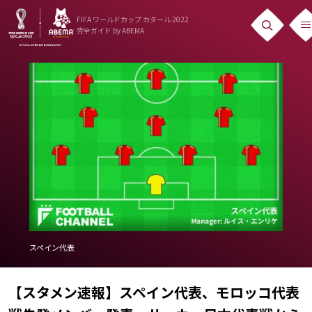
FIFA ワールドカップ カタール 2022
完全ガイド
by ABEMA
ニュース
News
出場国
Teams
日本代表
Team Japan
日程・結果
スペイン代表
Schedule
【スタメン速報】スペイン代表、モロッコ代表
ランキング