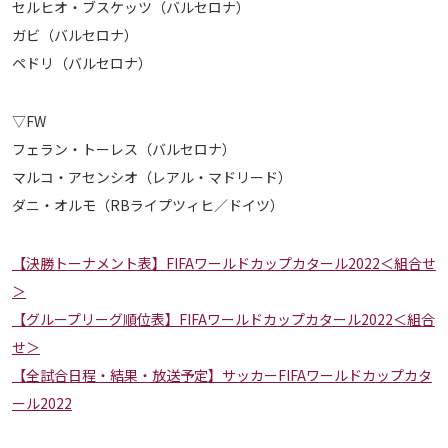
セルヒオ・ブスケッツ（バルセロナ）
運営会社
ガビ（バルセロナ）
ご利用にあたって
ペドリ（バルセロナ）
プライバシーポリシー
▽FW
お問い合わせ
フェラン・トーレス（バルセロナ）
マルコ・アセンシオ（レアル・マドリード）
Share
ダニ・オルモ（RBライプツィヒ／ドイツ）
© AbemaTV. Inc. All Rights Reserved.
【決勝トーナメント表】FIFAワールドカップカタール2022＜組合せ
＞
【グループリーグ順位表】FIFAワールドカップカタール2022＜組合
せ＞
【全試合日程・結果・放送予定】サッカーFIFAワールドカップカタ
ール2022