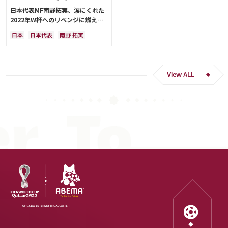
日本代表MF南野拓実、涙にくれた
2022年W杯へのリベンジに燃える
「絶対にリベンジしたい」「サッカ
日本
日本代表
南野 拓実
ー人生をかけた戦い」
クロアチア
長友 佑都
ドイツ
スペイン
川島 永嗣
谷 晃生
吉田 麻也
谷口 彰悟
伊東 純也
View ALL