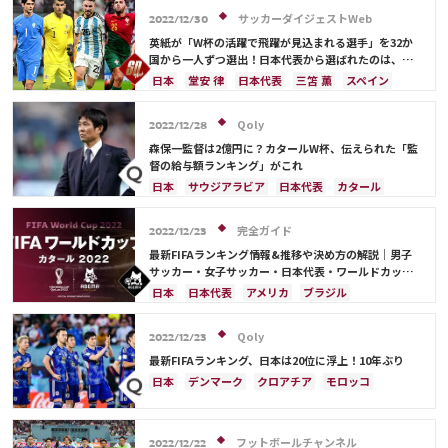
カタール
イラン
韓国
ドイツ
スペイン
サッカーダイジェストWeb
2022/12/30
フランス
ベルギー
スイス
イングランド
英紙が「W杯の活躍で飛躍が見込まれる選手」を32か
オランダ
ポルトガル
デンマーク
セルビア
国から一人ずつ選出！日本代表から選ばれたのは、堂
安や三笘ではなく…
クロアチア
ポーランド
エクアドル
日本
堂安 律
日本代表
三笘 薫
スペイン
ウルグアイ
カナダ
メキシコ
ガーナ
田中 碧
ドイツ
カタール
クロアチア
イラン
セネガル
カメルーン
モロッコ
ウェールズ
サウジアラビア
デンマーク
セルビア
Qoly
2022/12/28
コスタリカ
フランス
ベルギー
スイス
イングランド
森保一監督は2億円に？カタールW杯、伝えられた「監
オランダ
ポーランド
ポルトガル
ブラジル
督の給与額ランキング」がこれ
アルゼンチン
エクアドル
ウルグアイ
カナダ
日本
サウジアラビア
日本代表
カタール
メキシコ
ガーナ
セネガル
カメルーン
イラン
ドイツ
デンマーク
セルビア
モロッコ
韓国
アメリカ
ウェールズ
スペイン
フランス
ベルギー
クロアチア
完全ガイド
2022/12/23
オーストラリア
コスタリカ
ケイラー・ナバス
スイス
イングランド
オランダ
ポーランド
最新FIFAランキング情報&推移や決め方の解説｜男子
サルダル・アズムン
ポルトガル
ブラジル
アルゼンチン
サッカー・女子サッカー・日本代表・ワールドカップ
出場国を網羅
エクアドル
ウルグアイ
カナダ
メキシコ
日本
日本代表
アメリカ
ブラジル
ガーナ
セネガル
カメルーン
モロッコ
韓国
オーストラリア
イラン
フランス
韓国
アメリカ
ウェールズ
オーストラリア
ドイツ
ベルギー
クロアチア
スイス
Qoly
2022/12/23
コスタリカ
イングランド
アルゼンチン
ガーナ
最新FIFAランキング、日本は20位に浮上！10年ぶり
デンマーク
セルビア
スペイン
オランダ
日本
デンマーク
クロアチア
モロッコ
ポーランド
ポルトガル
エクアドル
オーストラリア
日本代表
イラン
ドイツ
ウルグアイ
カナダ
メキシコ
セネガル
セルビア
スペイン
フランス
ベルギー
カメルーン
モロッコ
ウェールズ
コスタリカ
フットボールチャンネル
スイス
イングランド
オランダ
ポーランド
2022/12/22