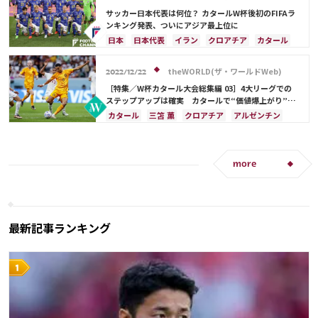
カタール
サウジアラビア
中山 雄太
ポルトガル
ブラジル
アルゼンチン
サッカー日本代表は何位？ カタールW杯後初のFIFAラ
ンキング発表、ついにアジア最上位に
ウルグアイ
カナダ
メキシコ
セネガル
韓国
日本
日本代表
イラン
クロアチア
カタール
アメリカ
ウェールズ
フランス
ベルギー
ブラジル
アルゼンチン
モロッコ
オーストラリア
サウジアラビア
theWORLD(ザ・ワールドWeb)
2022/12/22
ドイツ
デンマーク
スペイン
スイス
［特集／W杯カタール大会総集編 03］4大リーグでの
イングランド
オランダ
ポルトガル
ステップアップは確実 カタールで“価値爆上がり”の
11人
ウルグアイ
メキシコ
セネガル
韓国
カタール
三笘 薫
クロアチア
アルゼンチン
アメリカ
三笘 薫
田中 碧
日本
イングランド
堂安 律
オランダ
モロッコ
日本代表
守田 英正
リオネル・メッシ
ドイツ
スペイン
スイス
more
ポーランド
ポルトガル
エクアドル
セネガル
コスタリカ
C・ロナウド
カリム・ベンゼマ
メンフィス・デパイ
伊藤 洋輝
最新記事ランキング