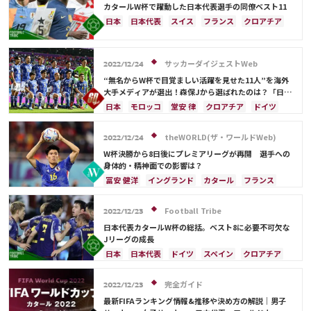
オーストラリア
コスタリカ
ケイラー・ナバス
スイス
イングランド
オランダ
ポーランド
カタールW杯で躍動した日本代表選手の同僚ベスト11
サルダル・アズムン
ポルトガル
ブラジル
アルゼンチン
日本
日本代表
スイス
フランス
クロアチア
エクアドル
ウルグアイ
カナダ
メキシコ
イングランド
アルゼンチン
エクアドル
ガーナ
セネガル
カメルーン
モロッコ
韓国
ウルグアイ
ガーナ
オーストラリア
板倉 滉
アメリカ
ウェールズ
オーストラリア
サッカーダイジェストWeb
カタール
オランダ
ポルトガル
カメルーン
2022/12/24
コスタリカ
韓国
三笘 薫
キリアン・ムバッペ
前田 大然
“無名からW杯で目覚ましい活躍を見せた11人”を海外
大手メディアが選出！森保Jから選ばれたのは？「日本
冨安 健洋
ドイツ
セルビア
ブラジル
が歴史をつくる助けとなった」
日本
モロッコ
堂安 律
クロアチア
ドイツ
南野 拓実
守田 英正
リオネル・メッシ
スペイン
アルゼンチン
カタール
オランダ
ポルトガル
エクアドル
前田 大然
theWORLD(ザ・ワールドWeb)
2022/12/24
W杯決勝から8日後にプレミアリーグが再開 選手への
身体的・精神面での影響は？
冨安 健洋
イングランド
カタール
フランス
クロアチア
オランダ
ポーランド
アルゼンチン
日本
日本代表
ハリー・ケイン
Football Tribe
2022/12/23
日本代表カタールW杯の総括。ベスト8に必要不可欠な
Jリーグの成長
日本
日本代表
ドイツ
スペイン
クロアチア
カタール
サウジアラビア
デンマーク
フランス
オランダ
アルゼンチン
カメルーン
完全ガイド
2022/12/23
コスタリカ
三笘 薫
最新FIFAランキング情報&推移や決め方の解説｜男子