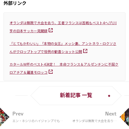
外部リンク
オランダは無敗で大会を去り、王者フランスは苦戦もベスト4へ/六川
亨の日本サッカー見聞録
「とてもかわいい」「本物の女王」メッシ妻、アントネラ・ロクソさ
んがクロップトップで恒例の歓喜ショット公開
カタールW杯のベスト4決定！ 本命フランス＆アルゼンチンに不屈ク
ロアチア＆躍進モロッコ
新着記事 一覧
Prev
Next
エン・ネシリのハイジャンプでも越
オランダは無敗で大会を去り、
えていない？ “元祖空飛ぶ男”ロナ
王者フランスは苦戦もベスト4