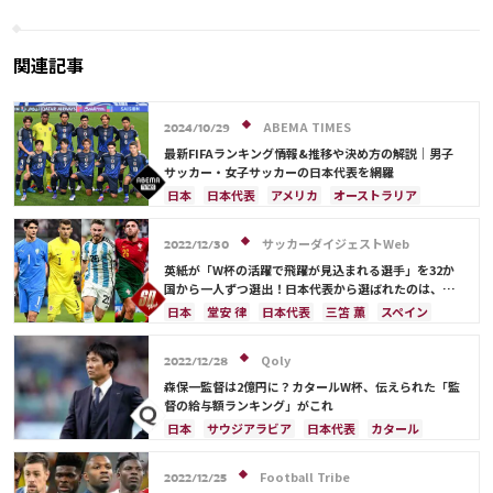
ウドが約10年前に残した3m級の大
へ/六川亨の日本サッカー見聞録
記録
関連記事
ABEMA TIMES
2024/10/29
最新FIFAランキング情報&推移や決め方の解説｜男子
サッカー・女子サッカーの日本代表を網羅
日本
日本代表
アメリカ
オーストラリア
サウジアラビア
ブラジル
アルゼンチン
カタール
イラン
韓国
ドイツ
スペイン
サッカーダイジェストWeb
2022/12/30
フランス
ベルギー
スイス
イングランド
英紙が「W杯の活躍で飛躍が見込まれる選手」を32か
オランダ
ポルトガル
デンマーク
セルビア
国から一人ずつ選出！日本代表から選ばれたのは、堂
安や三笘ではなく…
クロアチア
ポーランド
エクアドル
日本
堂安 律
日本代表
三笘 薫
スペイン
ウルグアイ
カナダ
メキシコ
ガーナ
田中 碧
ドイツ
カタール
クロアチア
イラン
セネガル
カメルーン
モロッコ
ウェールズ
サウジアラビア
デンマーク
セルビア
Qoly
2022/12/28
コスタリカ
フランス
ベルギー
スイス
イングランド
森保一監督は2億円に？カタールW杯、伝えられた「監
オランダ
ポーランド
ポルトガル
ブラジル
督の給与額ランキング」がこれ
アルゼンチン
エクアドル
ウルグアイ
カナダ
日本
サウジアラビア
日本代表
カタール
メキシコ
ガーナ
セネガル
カメルーン
イラン
ドイツ
デンマーク
セルビア
モロッコ
韓国
アメリカ
ウェールズ
スペイン
フランス
ベルギー
クロアチア
Football Tribe
2022/12/25