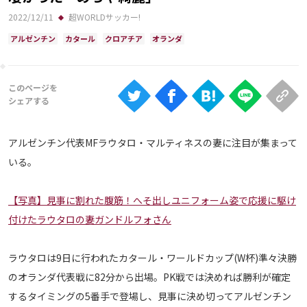
Ranking
2022/12/11
超WORLDサッカー!
大会について
アルゼンチン
カタール
クロアチア
オランダ
About
視聴方法
アルゼンチン代表MFラウタロ・マルティネスの妻に注目が集まって
iOS Apps
いる。
Android
【写真】見事に割れた腹筋！へそ出しユニフォーム姿で応援に駆け
付けたラウタロの妻ガンドルフォさん
Web
ABEMAの視聴について
ラウタロは9日に行われたカタール・ワールドカップ(W杯)準々決勝
TV
のオランダ代表戦に82分から出場。PK戦では決めれば勝利が確定
するタイミングの5番手で登場し、見事に決め切ってアルゼンチン