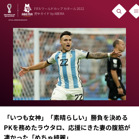
FIFA ワールドカップ カタール 2022
完全ガイド
by ABEMA
ニュース
News
出場国
Teams
日本代表
Team Japan
日程・結果
「いつも女神」「素晴らしい」勝負を決める
Schedule
PKを務めたラウタロ、応援にきた妻の腹筋が
ランキング
凄かった「めちゃ綺麗」