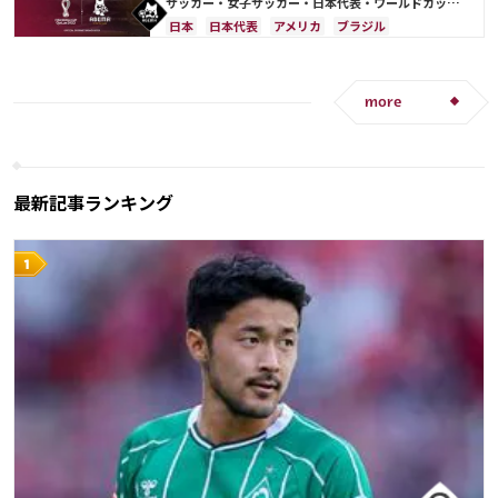
サッカー・女子サッカー・日本代表・ワールドカップ
出場国を網羅
日本
日本代表
アメリカ
ブラジル
オーストラリア
イラン
フランス
韓国
ドイツ
ベルギー
クロアチア
スイス
イングランド
アルゼンチン
ガーナ
more
デンマーク
セルビア
スペイン
オランダ
ポーランド
ポルトガル
エクアドル
ウルグアイ
カナダ
メキシコ
セネガル
カメルーン
モロッコ
ウェールズ
コスタリカ
最新記事ランキング
カタール
サウジアラビア
中山 雄太