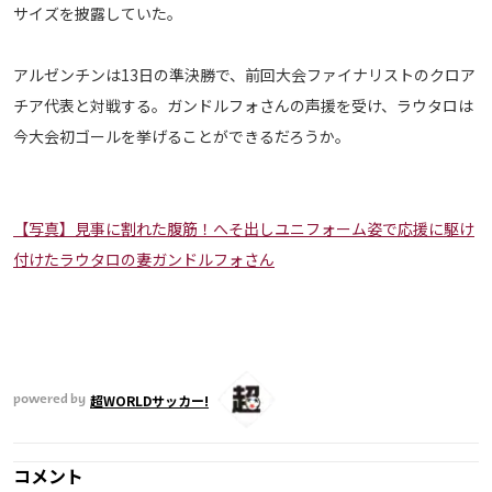
サイズを披露していた。
運営会社
ご利用にあたって
アルゼンチンは13日の準決勝で、前回大会ファイナリストのクロア
プライバシーポリシー
チア代表と対戦する。ガンドルフォさんの声援を受け、ラウタロは
お問い合わせ
今大会初ゴールを挙げることができるだろうか。
Share
【写真】見事に割れた腹筋！へそ出しユニフォーム姿で応援に駆け
© AbemaTV. Inc. All Rights Reserved.
付けたラウタロの妻ガンドルフォさん
超WORLDサッカー!
powered by
コメント