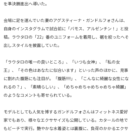
を準決勝進出へ導いた。
メディアアライアンス
会場に足を運んでいた妻のアグスティーナ・ガンドルフォさんは、
自身のインスタグラムで試合前に「バモス、アルゼンチン！」と投
稿。ラウタロの「22」番のユニフォームを着用し、裾を絞ったへそ
出しスタイルを披露していた。
「ラウタロの唯一の良いところ」、「いつも女神」、「私の女
王」、「その色はあなたに似合います」といった声のほかに、見事
に割れた腹筋にも注目が。「腹筋!!!!」、「こんなに綺麗な女性にな
れるの？」、「素晴らしい」、「めちゃめちゃめちゃめちゃ綺麗」
のようなコメントも寄せられている。
モデルとしても人気を博するガンドルフォさんはフィットネス愛好
家でもあり、様々なエクササイズも公開している。カタールの地で
もビーチで実行。艶やかな水着姿とは裏腹に、負荷のかかるエクサ