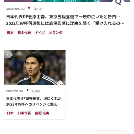
Qoly
2025/09/20
日本代表DF菅原由勢、東京五輪落選で一晩中泣いたと告白…
2022年Ｗ杯落選後には森保監督に理由を聞く「受け入れるのは
難しかった」
日本
日本代表
ドイツ
オランダ
Qoly
2025/10/14
日本代表MF南野拓実、涙にくれた
2022年W杯へのリベンジに燃える
「絶対にリベンジしたい」「サッカ
日本
日本代表
南野 拓実
ー人生をかけた戦い」
クロアチア
長友 佑都
ドイツ
スペイン
川島 永嗣
谷 晃生
吉田 麻也
谷口 彰悟
伊東 純也