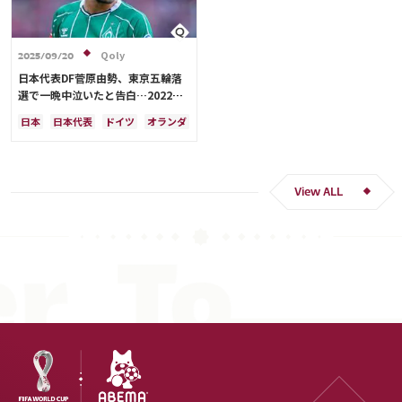
Qoly
2025/09/20
日本代表DF菅原由勢、東京五輪落
選で一晩中泣いたと告白…2022年
Ｗ杯落選後には森保監督に理由を聞
日本
日本代表
ドイツ
オランダ
く「受け入れるのは難しかった」
View ALL