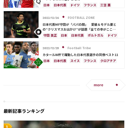
日本
日本代表
ドイツ
フランス
三笘 薫
スペイン
ベルギー
イングランド
田中 碧
ポルトガル
川島 永嗣
シュミット・ダニエル
FOOTBALL ZONE
2022/12/26
吉田 麻也
柴崎 岳
伊東 純也
浅野 拓磨
日本代表MF守田が「パパの顔」 愛娘＆モデル妻と
南野 拓実
守田 英正
上田 綺世
久保 建英
の“クリスマスお出かけ”が話題「全ての幸がここ
に…」
鎌田 大地
板倉 滉
堂安 律
前田 大然
守田 英正
日本
日本代表
ポルトガル
ドイツ
冨安 健洋
遠藤 航
伊藤 洋輝
Football Tribe
2022/12/25
カタールW杯で躍動した日本代表選手の同僚ベスト11
日本
日本代表
スイス
フランス
クロアチア
イングランド
アルゼンチン
エクアドル
ウルグアイ
ガーナ
オーストラリア
板倉 滉
カタール
オランダ
ポルトガル
カメルーン
韓国
三笘 薫
キリアン・ムバッペ
前田 大然
more
冨安 健洋
ドイツ
セルビア
ブラジル
南野 拓実
守田 英正
リオネル・メッシ
最新記事ランキング