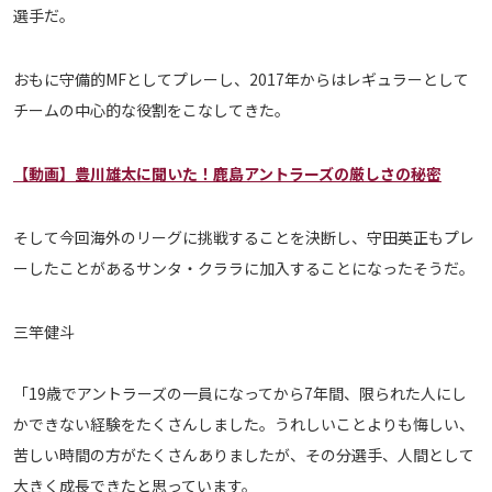
選手だ。
運営会社
ご利用にあたって
おもに守備的MFとしてプレーし、2017年からはレギュラーとして
プライバシーポリシー
チームの中心的な役割をこなしてきた。
お問い合わせ
【動画】豊川雄太に聞いた！鹿島アントラーズの厳しさの秘密
Share
そして今回海外のリーグに挑戦することを決断し、守田英正もプレ
© AbemaTV. Inc. All Rights Reserved.
ーしたことがあるサンタ・クララに加入することになったそうだ。
三竿健斗
「19歳でアントラーズの一員になってから7年間、限られた人にし
かできない経験をたくさんしました。うれしいことよりも悔しい、
苦しい時間の方がたくさんありましたが、その分選手、人間として
大きく成長できたと思っています。