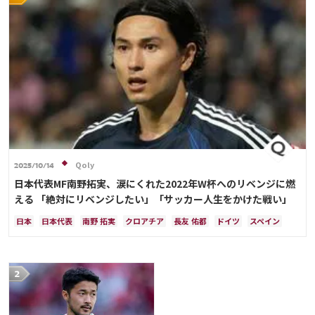
Qoly
2025/10/14
日本代表MF南野拓実、涙にくれた2022年W杯へのリベンジに燃
える 「絶対にリベンジしたい」「サッカー人生をかけた戦い」
日本
日本代表
南野 拓実
クロアチア
長友 佑都
ドイツ
スペイン
川島 永嗣
谷 晃生
吉田 麻也
谷口 彰悟
伊東 純也