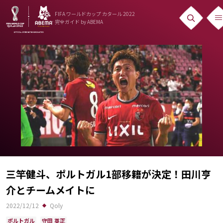
FIFA ワールドカップ カタール 2022
完全ガイド
by ABEMA
ニュース
News
出場国
Teams
日本代表
Team Japan
日程・結果
三竿健斗、ポルトガル1部移籍が決定！田川亨
介とチームメイトに
Schedule
2022/12/12
Qoly
ランキング
ポルトガル
守田 英正