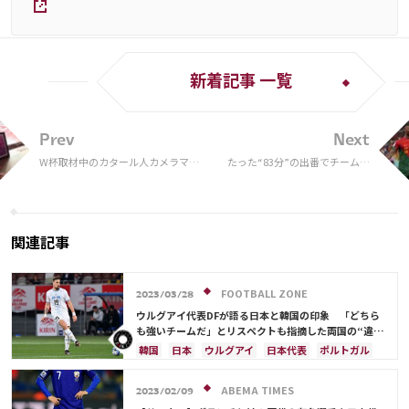
新着記事 一覧
Prev
Next
W杯取材中のカタール人カメラマン
たった“83分”の出番でチーム最
が突然死…アメリカ人ジャーナリス
多のドリブル数 ポルトガル代
トの死から48時間後の悲劇
表監督はなぜR・レオンに頼ら
ない
関連記事
FOOTBALL ZONE
2023/03/28
ウルグアイ代表DFが語る日本と韓国の印象 「どちら
も強いチームだ」とリスペクトも指摘した両国の“違
い”とは？
韓国
日本
ウルグアイ
日本代表
ポルトガル
守田 英正
ABEMA TIMES
2023/02/09