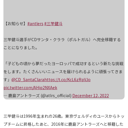
メディアアライアンス
【お知らせ】
#antlers
#三竿健斗
三竿健斗選手がCDサンタ・クララ（ポルトガル）へ完全移籍する
ことになりました。
「子どもの頃から夢だったヨーロッパで成功するという新たな挑戦
をします。たくさんいいニュースを届けられるように頑張ってきま
す」
@CD_SantaClara
https://t.co/KcL6zRpVJo
pic.twitter.com/AHip2NXAek
— 鹿島アントラーズ (@atlrs_official)
December 12, 2022
三竿健斗は1996年生まれの26歳。東京ヴェルディのユースからトッ
プチームに昇格したあと、2016年に鹿島アントラーズへと移籍した