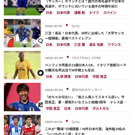
【サッカー】ボランチとは？歴代の有名選手や日本代
表選手、ボランチに向いている選手の特徴を紹介
日本
日本代表
遠藤 航
ドイツ
スペイン
谷 晃生
フランス
イングランド
守田 英正
田中 碧
ラファエル・バラン
ポルトガル
Qoly
2023/01/31
ブラジル
カゼミーロ
カタール
デンマーク
三笘！長友！日本代表、W杯に出場した「大学サッカ
ベルギー
オーストラリア
ペドリ
ー経験者」最強ベストイレブン
日本
日本代表
三笘 薫
長友 佑都
フランス
カタール
ベルギー
クロアチア
シュミット・ダニエル
中山 雄太
スペイン
FOOTBALL ZONE
2023/01/09
ポルトガル
アルゼンチン
韓国
谷 晃生
ベンフィカ所属の21歳日本人GK、イタリア首都ローマ
谷口 彰悟
柴崎 岳
伊東 純也
守田 英正
の観光名所出没でW杯戦士も反応
サディオ・マネ
日本
久保 建英
日本代表
守田 英正
前田 大然
スペイン
ポルトガル
超WORLDサッカー!
2023/01/02
「めちゃお似合い」「奥さん美人でスタイル良い」守
田英正、妻・藤阪れいなさんと結婚3周年…ドレス姿に
ファン反応「これからもお幸せに！！」
守田 英正
日本
日本代表
ポルトガル
Qoly
2023/01/01
これが“職場”の戦闘服！W杯日本代表、海外組19名の
「いつものユニ姿」まとめ