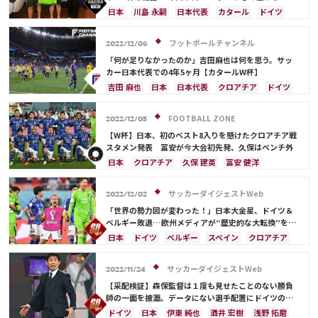
ッポン』と叫べるように…」熱い思いを激白
日本
川島 永嗣
日本代表
カタール
ドイツ
スペイン
ブラジル
吉田 麻也
フランス
ベルギー
クロアチア
アルゼンチン
モロッコ
フットボールチャンネル
2022/12/06
長友 佑都
三笘 薫
ラファエル・バラン
「何が足りなかったのか」吉田麻也は何を思う。サッ
カー日本代表での4年5ヶ月【カタールW杯】
吉田 麻也
日本
日本代表
クロアチア
ドイツ
スペイン
三笘 薫
カタール
長友 佑都
浅野 拓磨
南野 拓実
田中 碧
冨安 健洋
FOOTBALL ZONE
2022/12/05
フランス
ベルギー
イングランド
ブラジル
【W杯】日本、初のベスト8入りを懸けたクロアチア戦
アルゼンチン
川島 永嗣
久保 建英
酒井 宏樹
スタメン発表 冨安が今大会初先発、久保はベンチ外
板倉 滉
堂安 律
前田 大然
日本
クロアチア
久保 建英
冨安 健洋
ドイツ
スペイン
日本代表
堂安 律
フランス
イングランド
コスタリカ
オランダ
サッカーダイジェストWeb
2022/12/02
ポルトガル
アルゼンチン
権田 修一
谷 晃生
「世界の勢力図が変わった！」日本大金星、ドイツ＆
長友 佑都
吉田 麻也
谷口 彰悟
伊東 純也
ベルギー敗退…欧州メディアが“歴史的な大転換”を指
摘！【Ｗ杯】
守田 英正
鎌田 大地
板倉 滉
前田 大然
日本
ドイツ
ベルギー
スペイン
クロアチア
遠藤 航
サウジアラビア
メキシコ
モロッコ
イラン
デンマーク
フランス
アルゼンチン
サッカーダイジェストWeb
2022/11/24
オーストラリア
日本代表
長友 佑都
田中 碧
【采配検証】森保監督は１度も見せたことのない勝負
堂安 律
師の一面を披瀝。データにない選手配置にドイツの混
乱は明らかだった【W杯】
ドイツ
日本
伊東 純也
酒井 宏樹
浅野 拓磨