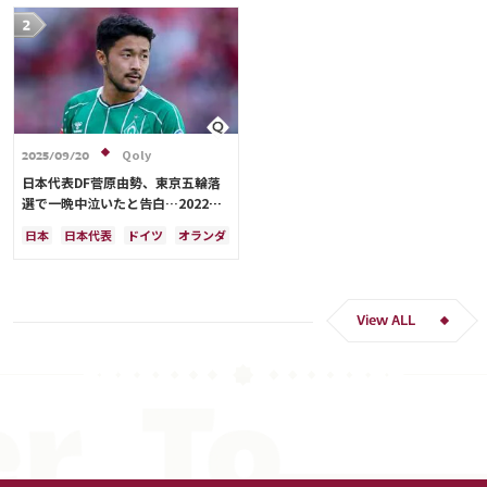
Qoly
2025/09/20
日本代表DF菅原由勢、東京五輪落
選で一晩中泣いたと告白…2022年
Ｗ杯落選後には森保監督に理由を聞
日本
日本代表
ドイツ
オランダ
く「受け入れるのは難しかった」
View ALL