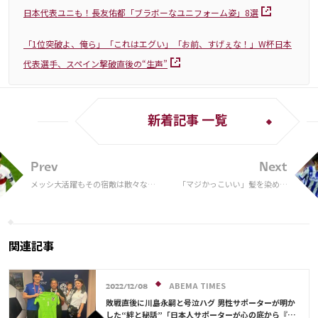
日本代表ユニも！長友佑都「ブラボーなユニフォーム姿」8選
「1位突破よ、俺ら」「これはエグい」「お前、すげぇな！」W杯日本
代表選手、スペイン撃破直後の“生声”
新着記事 一覧
Prev
Next
メッシ大活躍もその宿敵は散々な結
「マジかっこいい」髪を染めた
果に…C・ロナウド姉が「史上最悪
久保建英のソシエダ帰還動画が
のW杯」と酷評！エムバペには賛辞
反響！エースとの抱擁シーンに
「非現実だ」【W杯】
は 「アッツ！」「当たり前なん
だけどスゲェ」
関連記事
ABEMA TIMES
2022/12/08
敗戦直後に川島永嗣と号泣ハグ 男性サポーターが明か
した“絆と秘話”「日本人サポーターが心の底から『ニ