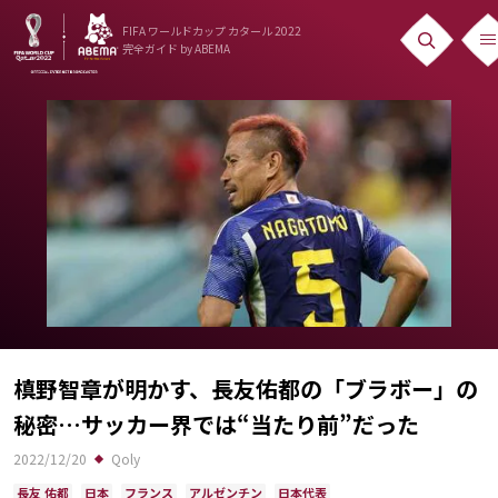
FIFA ワールドカップ カタール 2022
完全ガイド
by ABEMA
ニュース
News
出場国
Teams
日本代表
Team Japan
日程・結果
槙野智章が明かす、長友佑都の「ブラボー」の
秘密…サッカー界では“当たり前”だった
Schedule
2022/12/20
Qoly
ランキング
長友 佑都
日本
フランス
アルゼンチン
日本代表