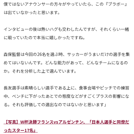
僕ではないアナウンサーの方々がやっていたら、この『ブラボー』
運営会社
は出ていなかったと思います。
ご利用にあたって
プライバシーポリシー
インタビューの後は熱いハグも交わしたんですが、それくらい一緒
お問い合わせ
に戦っていたので本当に嬉しかったですね。
森保監督は今回の26名を選ぶ時、サッカーがうまいだけの選手を集
Share
めてはいないんです。どんな能力があって、どんなチームになるの
© AbemaTV. Inc. All Rights Reserved.
か。それを分析した上で選んでいます。
長友選手は素晴らしい選手である上に、食事会場やピッチでの練習
中、ベンチに下がったあとでの態度などがすごくプラスの影響にな
る。それも評価しての選出なのではないかと思います」
【写真】W杯決勝フランスvsアルゼンチン、「日本人選手と同僚だ
ったスター17名」