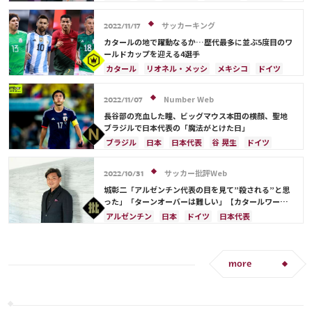
三笘 薫
鎌田 大地
権田 修一
ニャブリ
堂安 律
冨安 健洋
スペイン
フランス
サッカーキング
2022/11/17
アルゼンチン
日本代表
長友 佑都
吉田 麻也
カタールの地で躍動なるか…歴代最多に並ぶ5度目のワ
原口 元気
南野 拓実
旗手 怜央
田中 碧
ールドカップを迎える4選手
板倉 滉
古橋 亨梧
前田 大然
遠藤 航
カタール
リオネル・メッシ
メキシコ
ドイツ
大迫 勇也
アルゼンチン
ポルトガル
スペイン
ベルギー
ブラジル
日本
イラン
セルビア
フランス
Number Web
2022/11/07
クロアチア
スイス
イングランド
オランダ
長谷部の充血した瞳、ビッグマウス本田の横顔、聖地
ガーナ
モロッコ
アメリカ
川島 永嗣
ブラジルで日本代表の「魔法がとけた日」
日本代表
長友 佑都
C・ロナウド
ブラジル
日本
日本代表
谷 晃生
ドイツ
アルゼンチン
フランス
メキシコ
リオネル・メッシ
カタール
クロアチア
サッカー批評Web
2022/10/31
スイス
イングランド
モロッコ
アメリカ
城彰二「アルゼンチン代表の目を見て”殺される”と思
長友 佑都
久保 建英
ネイマール
遠藤 航
った」「ターンオーバーは難しい」【カタールワール
ドカップ展望】(#2)
大迫 勇也
アルゼンチン
日本
ドイツ
日本代表
コスタリカ
三笘 薫
フランス
アメリカ
スペイン
エクアドル
メキシコ
長友 佑都
吉田 麻也
浅野 拓磨
酒井 宏樹
前田 大然
more
大迫 勇也