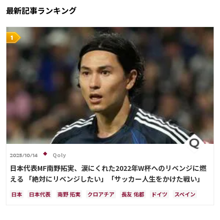
最新記事ランキング
Qoly
2025/10/14
日本代表MF南野拓実、涙にくれた2022年W杯へのリベンジに燃
える 「絶対にリベンジしたい」「サッカー人生をかけた戦い」
日本
日本代表
南野 拓実
クロアチア
長友 佑都
ドイツ
スペイン
川島 永嗣
谷 晃生
吉田 麻也
谷口 彰悟
伊東 純也