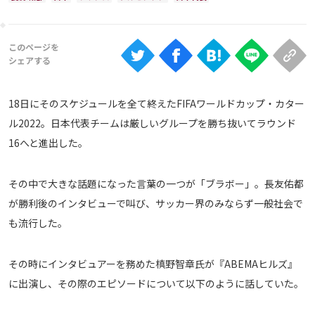
Ranking
大会について
About
18日にそのスケジュールを全て終えたFIFAワールドカップ・カター
視聴方法
ル2022。日本代表チームは厳しいグループを勝ち抜いてラウンド
16へと進出した。
iOS Apps
その中で大きな話題になった言葉の一つが「ブラボー」。長友佑都
Android
が勝利後のインタビューで叫び、サッカー界のみならず一般社会で
も流行した。
Web
ABEMAの視聴について
その時にインタビュアーを務めた槙野智章氏が『ABEMAヒルズ』
TV
に出演し、その際のエピソードについて以下のように話していた。