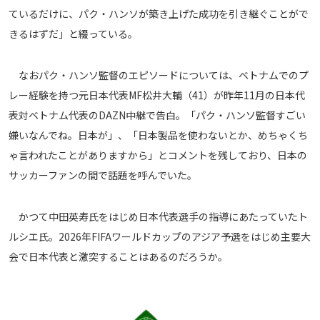
ているだけに、パク・ハンソが築き上げた成功を引き継ぐことがで
運営会社
きるはずだ」と綴っている。
ご利用にあたって
プライバシーポリシー
なおパク・ハンソ監督のエピソードについては、ベトナムでのプ
お問い合わせ
レー経験を持つ元日本代表MF松井大輔（41）が昨年11月の日本代
表対ベトナム代表のDAZN中継で告白。「パク・ハンソ監督すごい
Share
嫌いなんでね。日本が」、「日本製品を使わないとか、めちゃくち
ゃ言われたことがありますから」とコメントを残しており、日本の
© AbemaTV. Inc. All Rights Reserved.
サッカーファンの間で話題を呼んでいた。
かつて中田英寿氏をはじめ日本代表選手の指導にあたっていたト
ルシエ氏。2026年FIFAワールドカップのアジア予選をはじめ主要大
会で日本代表と激突することはあるのだろうか。