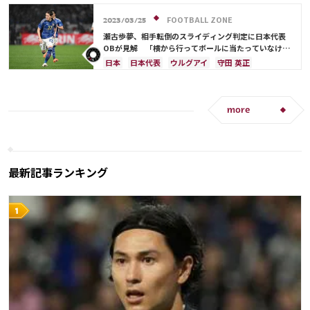
FOOTBALL ZONE
2023/03/25
瀬古歩夢、相手転倒のスライディング判定に日本代表
OBが見解 「横から行ってボールに当たっていなけれ
ば…」
日本
日本代表
ウルグアイ
守田 英正
板倉 滉
韓国
三笘 薫
more
最新記事ランキング