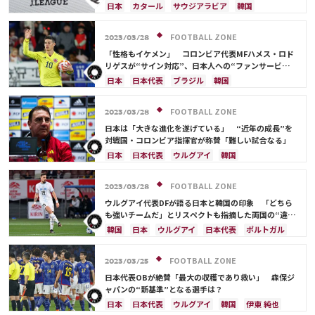
日本
カタール
サウジアラビア
韓国
オーストラリア
日本代表
酒井 宏樹
FOOTBALL ZONE
2023/03/28
「性格もイケメン」 コロンビア代表MFハメス・ロド
リゲスが“サイン対応”、日本人への“ファンサービ
ス”が話題「羨ましい」
日本
日本代表
ブラジル
韓国
FOOTBALL ZONE
2023/03/28
日本は「大きな進化を遂げている」 “近年の成長”を
対戦国・コロンビア指揮官が称賛「難しい試合なる」
日本
日本代表
ウルグアイ
韓国
FOOTBALL ZONE
2023/03/28
ウルグアイ代表DFが語る日本と韓国の印象 「どちら
も強いチームだ」とリスペクトも指摘した両国の“違
い”とは？
韓国
日本
ウルグアイ
日本代表
ポルトガル
守田 英正
FOOTBALL ZONE
2023/03/25
日本代表OBが絶賛「最大の収穫であり救い」 森保ジ
ャパンの“新基準”となる選手は？
日本
日本代表
ウルグアイ
韓国
伊東 純也