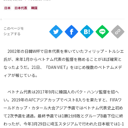
Ranking
日本
日本代表
韓国
大会について
About
視聴方法
2002年の日韓W杯で日本代表を率いていたフィリップ・トルシエ
氏が、来年1月からベトナム代表の監督を務めることがほぼ確実と
iOS Apps
なったようだ。21日、『DAN VIET』をはじめ複数のベトナムメデ
ィアが報じている。
Android
ベトナム代表は2017年9月に韓国人のパク・ハンソ監督を招へ
Web
い。2019年のAFCアジアカップでベスト8入りを果たすと、FIFAワ
ABEMAの視聴について
ールドカップ・カタール大会アジア予選ではベトナム代表史上初め
TV
て2次予選を通過。最終予選では1勝1分8敗とグループB最下位に終
わったが、今年3月29日に埼玉スタジアムで行われた日本戦では1-1