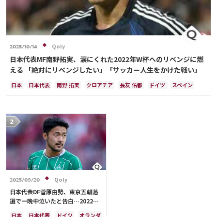
Qoly
2025/10/14
日本代表MF南野拓実、涙にくれた2022年W杯へのリベンジに燃
える 「絶対にリベンジしたい」「サッカー人生をかけた戦い」
日本
日本代表
南野 拓実
クロアチア
長友 佑都
ドイツ
スペイン
川島 永嗣
谷 晃生
吉田 麻也
谷口 彰悟
伊東 純也
Qoly
2025/09/20
日本代表DF菅原由勢、東京五輪落
選で一晩中泣いたと告白…2022年
Ｗ杯落選後には森保監督に理由を聞
日本
日本代表
ドイツ
オランダ