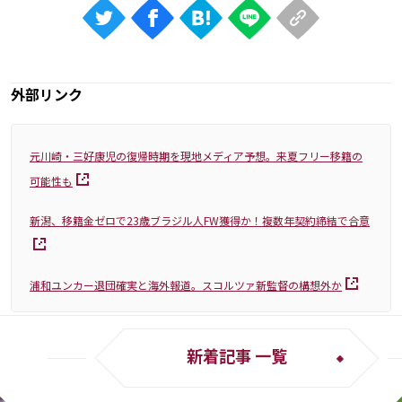
外部リンク
元川崎・三好康児の復帰時期を現地メディア予想。来夏フリー移籍の
可能性も
新潟、移籍金ゼロで23歳ブラジル人FW獲得か！複数年契約締結で合意
浦和ユンカー退団確実と海外報道。スコルツァ新監督の構想外か
新着記事 一覧