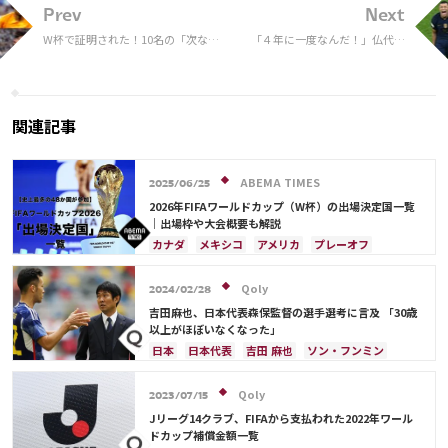
Prev
Next
W杯で証明された！10名の「次なる
「４年に一度なんだ！」仏代表
ワールドスター」
FWエムバペが劣勢で迎えたHT
に仲間を叱咤激励！ アルゼンチ
ン戦、反撃の狼煙となったアツ
い“スピーチ”が話題
関連記事
ABEMA TIMES
2025/06/25
2026年FIFAワールドカップ（W杯）の出場決定国一覧
｜出場枠や大会概要も解説
カナダ
メキシコ
アメリカ
プレーオフ
イラン
韓国
日本
ブラジル
アルゼンチン
エクアドル
オーストラリア
日本代表
Qoly
2024/02/28
吉田麻也、日本代表森保監督の選手選考に言及 「30歳
以上がほぼいなくなった」
日本
日本代表
吉田 麻也
ソン・フンミン
韓国
遠藤 航
ドイツ
イラン
イングランド
冨安 健洋
Qoly
2023/07/15
Jリーグ14クラブ、FIFAから支払われた2022年ワール
ドカップ補償金額一覧