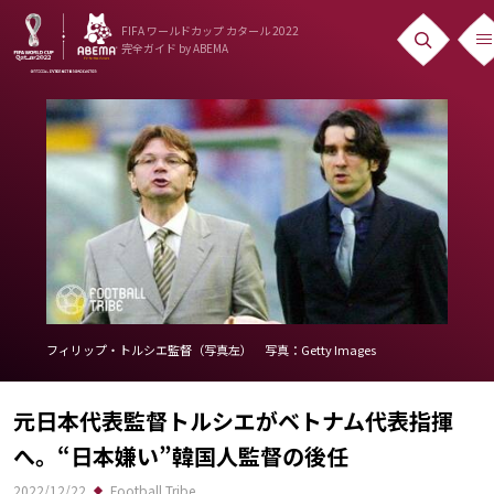
FIFA ワールドカップ カタール 2022
完全ガイド
by ABEMA
ニュース
News
出場国
Teams
日本代表
Team Japan
フィリップ・トルシエ監督（写真左） 写真：Getty Images
日程・結果
元日本代表監督トルシエがベトナム代表指揮
Schedule
へ。“日本嫌い”韓国人監督の後任
ランキング
2022/12/22
Football Tribe