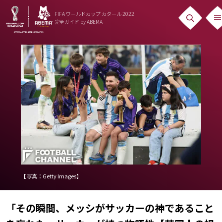
FIFA ワールドカップ カタール 2022
完全ガイド
by ABEMA
ニュース
News
出場国
Teams
日本代表
Team Japan
日程・結果
【写真：Getty Images】
Schedule
「その瞬間、メッシがサッカーの神であること
ランキング