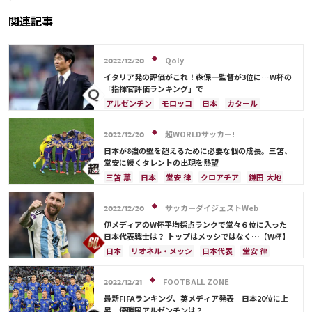
【2022総集編】
関連記事
Qoly
2022/12/20
イタリア発の評価がこれ！森保一監督が3位に…W杯の
「指揮官評価ランキング」で
アルゼンチン
モロッコ
日本
カタール
イラン
サウジアラビア
ドイツ
デンマーク
セルビア
スペイン
フランス
ベルギー
超WORLDサッカー!
2022/12/20
クロアチア
スイス
イングランド
オランダ
日本が8強の壁を超えるために必要な個の成長。三笘、
ポーランド
ポルトガル
ブラジル
エクアドル
堂安に続くタレントの出現を熱望
ウルグアイ
カナダ
メキシコ
ガーナ
三笘 薫
日本
堂安 律
クロアチア
鎌田 大地
セネガル
カメルーン
韓国
アメリカ
ドイツ
スペイン
コスタリカ
ウェールズ
オーストラリア
コスタリカ
リオネル・メッシ
冨安 健洋
カタール
サッカーダイジェストWeb
2022/12/20
日本代表
リオネル・メッシ
フランス
アルゼンチン
モロッコ
日本代表
伊メディアのW杯平均採点ランクで堂々６位に入った
久保 建英
ルカ・モドリッチ
日本代表戦士は？ トップはメッシではなく…【W杯】
キリアン・ムバッペ
遠藤 航
日本
リオネル・メッシ
日本代表
堂安 律
ドイツ
スペイン
フランス
ブラジル
アルゼンチン
モロッコ
ネイマール
FOOTBALL ZONE
2022/12/21
イングランド
ポルトガル
ガーナ
最新FIFAランキング、英メディア発表 日本20位に上
昇 優勝国アルゼンチンは？