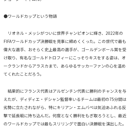
メディアアライアンス
●ワールドカップという物語
リオネル・メッシがついに世界チャンピオンに輝き、2022年の
FIFAワールドカップ決勝戦を見事に締めくくった。この世代で最も
偉大な選手、おそらく史上最高の選手が、ゴールデンボール賞を受
け取り、有名なゴールドトロフィーにこっそりキスをする姿は、オ
ークランドからアラスカまで、あらゆるサッカーファンの心を温め
てくれたことだろう。
結果的にフランス代表はアルゼンチン代表に勝利のチャンスを与
えたが、ディディエ・デシャン監督率いるチームは最初の75分間は
劣勢に立たされながら、特にキリアン・エムバペは気迫あふれる反
撃で延長戦に持ち込んだ。何度となく勝利をもぎ取ろうとし、最近
のワールドカップでは最もスリリングで面白い決勝戦を演出した。