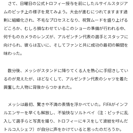
さて、日曜日の公式トロフィー授与を前にしたルサイルスタジア
ムのピッチ上の様子を見てみよう。大会が進むにつれてますます過
剰に組織化され、不毛なプロセスとなり、祝賀ムードを盛り上げる
どころか、むしろ損なわせているこのショーの準備が行われる中、
何千ものカメラのレンズが、アルゼンチン代表の選手とスタッフに
向けられ、彼らは互いに、そしてファンと共に成功の最初の瞬間を
味わった。
数分後、メッシがスタンドに降りてくる人を熱心に手招きしてい
るのが見えたが、ほどなくして、アルゼンチン代表のシャツを着た
興奮した人物に背後からつかまれた。
メッシは最初、驚きや不満の表情を浮かべていた。FIFAがインフ
ルエンサーを早くも解放し、不愉快なソルトベイ（注：ピッチに乱
入して選手らと写真を撮り、トロフィーにキスをして波紋を呼んだ
トルコ人シェフ）が自分に声をかけていると思ったのだろうか。