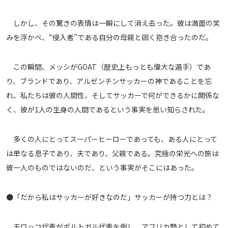
しかし、その驚きの表情は一瞬にして消え去った。彼は満面の笑
みを浮かべ、“侵入者”である自分の母親と固く抱き合ったのだ。
この瞬間、メッシがGOAT（歴史上もっとも偉大な選手）であ
り、ブランドであり、アルゼンチンサッカーの神であることを忘
れ、私たちは彼の人間性、そしてサッカーで何ができるかに関係な
く、彼が1人の生身の人間であるという事実を思い知らされた。
多くの人にとってスーパーヒーローであっても、ある人にとって
は単なる息子であり、夫であり、父親である。究極の栄光への旅は
彼一人のものではないのだ、という事実がそこにはあった。
●「だから私はサッカーが好きなのだ」サッカーが持つ力とは？
モロッコ代表がポルトガル代表を倒し、アフリカ勢として初めて