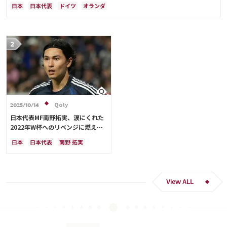
難しかった」
日本
日本代表
ドイツ
オランダ
Qoly
2025/10/14
日本代表MF南野拓実、涙にくれた
2022年W杯へのリベンジに燃える
「絶対にリベンジしたい」「サッカ
日本
日本代表
南野 拓実
ー人生をかけた戦い」
クロアチア
長友 佑都
ドイツ
スペイン
川島 永嗣
谷 晃生
吉田 麻也
谷口 彰悟
伊東 純也
View ALL