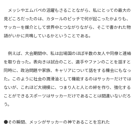
運営会社
メッシやエムバペの活躍もさることながら、私にとっての最大の
ご利用にあたって
見どころだったのは、カタールのピッチで何が起こったかよりも、
サッカーを媒介として世界中とつながりながら、そこで書かれた物
プライバシーポリシー
語がいかに共鳴しているかということである。
お問い合わせ
例えば、大会期間中、私は出場国のほぼ半数の友人や同僚と連絡
Share
を取り合った。表向きは試合のこと、選手やファンのことを話すと
© AbemaTV. Inc. All Rights Reserved.
同時に、政治問題や家族、キャリアについて話をする機会にもなっ
た。このように社会の潤滑油として機能するのはサッカーだけでは
ないが、これほど大規模に、つまり人と人との絆を作り、強化する
ことができるスポーツはサッカーだけであることは間違いないだろ
う。
●その瞬間、メッシがサッカーの神であることを忘れた