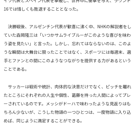
イツ代表とスペイン代表を撃破し、世界中に衝撃を与え、ラウンド
16では惜しくも敗退することとなった。
決勝戦後、アルゼンチン代表が歓喜に沸く中、NHKの解説者をし
ていた森岡隆三は「いつかサムライブルーがこのような喜びを味わ
う姿を見たい」と言った。しかし、忘れてはならないのは、このよ
うな瞬間は大舞台に限ったことではなく、スポーツには毎週末、選
手とファンとの間にこのようなつながりを提供する力があるという
ことである。
サッカーは戦術や統計、肉体的な決意だけでなく、ピッチを離れ
たところにそれぞれの人生や個性、葛藤を持った人間によってプレ
ーされているのです。メッシがドーハで味わったような見返りはも
ちろん少ないが、こうした物語の一つひとつは、一度物語に入り込
めば、同じように満足することができる。