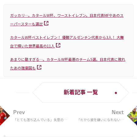
ガッカリ…。カタールW杯、ワーストイレブン。日本代表MFやあのス
ーパースターも選出
カタールW杯ベストイレブン！ 優勝アルゼンチン代表から3人！ 大舞
台で輝いた世界最高の11人
あまりに酷すぎる…。カタールW杯最悪のチーム5選。日本代表に敗れ
たあの強豪国も
新着記事 一覧
Prev
Next
「とても落ち込んでいる」失意のW
「だから彼を嫌いになれない」
杯敗退から1カ月…ウェールズ代表
涙のネイマール、試合後に“乱
MFラムジーがクラブに戻っていな
入”したクロアチア代表選手の
いと指揮官が明かす
息子に対する行動が大反響！