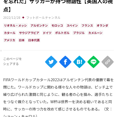
を忘れた」サッカーが持つ物語性【英国人の視
Ranking
点】
大会について
2022/12/28
フットボールチャンネル
About
リオネル・メッシ
アルゼンチン
モロッコ
スペイン
フランス
オランダ
カタール
サウジアラビア
ドイツ
ポルトガル
ブラジル
カメルーン
アメリカ
日本
日本代表
視聴方法
iOS Apps
Android
FIFAワールドカップカタール2022はアルゼンチン代表の優勝で幕を
Web
閉じた。ワールドカップに関わる様々な人々の物語は、ピッチ上で
ABEMAの視聴について
繰り広げられた激闘と同じように、観る者の心を掴み、選手たちと
TV
をつなぐ媒介となっていた。W杯は世界一を決める戦いであると同
時に、サッカーの持つ力を改めて感じさせるものでもある。（文：
ショーン・キャロル）