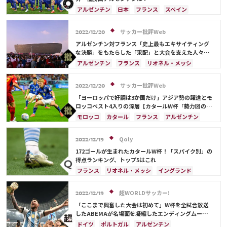
アルゼンチン
日本
フランス
スペイン
ドイツ
ブラジル
日本代表
ベルギー
メキシコ
モロッコ
リオネル・メッシ
サッカー批評Web
2022/12/20
キリアン・ムバッペ
アンヘル・ディ・マリア
アルゼンチン対フランス「史上最もエキサイティング
な決勝」をもたらした「采配」と大会を支えた人々
【“計25大会出場”ジャーナリストのカタールW杯現地
アルゼンチン
フランス
リオネル・メッシ
ルポ】
カタール
サウジアラビア
ドイツ
スペイン
クロアチア
モロッコ
日本
サッカー批評Web
2022/12/20
キリアン・ムバッペ
アントワーヌ・グリーズマン
「ヨーロッパで好調は3か国だけ」アジア勢の躍進とモ
テオ・エルナンデス
ロッコベスト4入りの深層【カタールW杯「勢力図の異
変」の理由】(2)
モロッコ
カタール
フランス
アルゼンチン
日本
イラン
イングランド
アメリカ
オーストラリア
日本代表
サウジアラビア
Qoly
2022/12/19
ドイツ
スペイン
ブラジル
172ゴールが生まれたカタールW杯！「スパイク別」の
キリアン・ムバッペ
デンマーク
クロアチア
得点ランキング、トップ5はこれ
ポルトガル
セネガル
韓国
リオネル・メッシ
フランス
リオネル・メッシ
イングランド
カリム・ベンゼマ
ポール・ポグバ
オランダ
ポルトガル
ブラジル
アルゼンチン
アントワーヌ・グリーズマン
ハリー・ケイン
モロッコ
リシャルリソン
ハリー・ケイン
超WORLDサッカー!
2022/12/19
フィル・フォーデン
堂安 律
ドイツ
スペイン
スイス
ポーランド
「ここまで興奮した大会は初めて」W杯を全試合放送
エクアドル
韓国
日本
したABEMAが名場面を凝縮したエンディングムービー
公開、ファンが感謝「感動をありがとう」「さすが世
ドイツ
ポルトガル
アルゼンチン