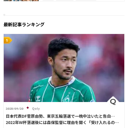
界一の祭典」
リオネル・メッシ
キリアン・ムバッペ
スペイン
フランス
ベルギー
イングランド
ブラジル
ウルグアイ
モロッコ
日本
日本代表
C・ロナウド
最新記事ランキング
Qoly
2025/09/20
日本代表DF菅原由勢、東京五輪落選で一晩中泣いたと告白…
2022年Ｗ杯落選後には森保監督に理由を聞く「受け入れるのは