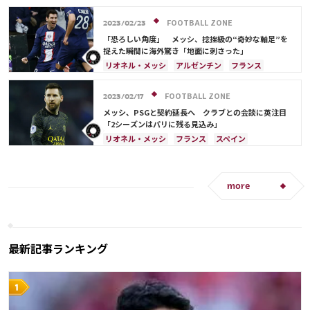
FOOTBALL ZONE
2023/02/23
「恐ろしい角度」 メッシ、捻挫級の“奇妙な軸足”を
捉えた瞬間に海外驚き「地面に刺さった」
リオネル・メッシ
アルゼンチン
フランス
FOOTBALL ZONE
2023/02/17
メッシ、PSGと契約延長へ クラブとの会談に英注目
「2シーズンはパリに残る見込み」
リオネル・メッシ
フランス
スペイン
アルゼンチン
アメリカ
more
最新記事ランキング