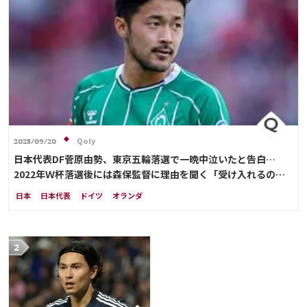
Qoly
2025/09/20
日本代表DF菅原由勢、東京五輪落選で一晩中泣いたと告白…
2022年Ｗ杯落選後には森保監督に理由を聞く「受け入れるのは
難しかった」
日本
日本代表
ドイツ
オランダ