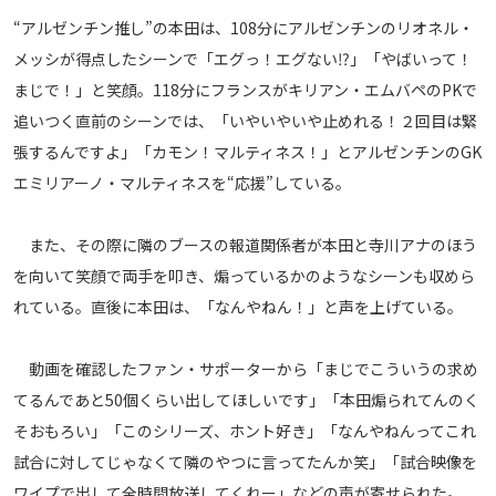
メディアアライアンス
“アルゼンチン推し”の本田は、108分にアルゼンチンのリオネル・
メッシが得点したシーンで「エグっ！エグない⁉」「やばいって！
まじで！」と笑顔。118分にフランスがキリアン・エムバペのPKで
追いつく直前のシーンでは、「いやいやいや止めれる！２回目は緊
張するんですよ」「カモン！マルティネス！」とアルゼンチンのGK
エミリアーノ・マルティネスを“応援”している。
また、その際に隣のブースの報道関係者が本田と寺川アナのほう
を向いて笑顔で両手を叩き、煽っているかのようなシーンも収めら
れている。直後に本田は、「なんやねん！」と声を上げている。
動画を確認したファン・サポーターから「まじでこういうの求め
てるんであと50個くらい出してほしいです」「本田煽られてんのく
そおもろい」「このシリーズ、ホント好き」「なんやねんってこれ
試合に対してじゃなくて隣のやつに言ってたんか笑」「試合映像を
ワイプで出して全時間放送してくれー」などの声が寄せられた。