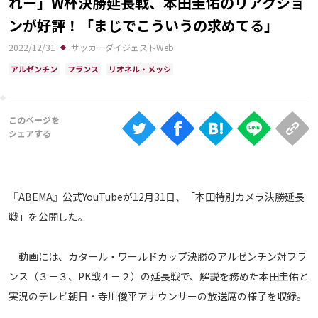
れー」W杯決勝延長戦、本田圭佑のリアクショ
Ranking
ンが好評！「まじでこういうの求めてる」
大会について
2022/12/31
サッカーダイジェストWeb
About
アルゼンチン
フランス
リオネル・メッシ
視聴方法
iOS Apps
Android
『ABEMA』公式YouTubeが12月31日、「本田特別カメラ決勝延長
戦」を公開した。
Web
ABEMAの視聴について
動画には、カタール・ワールドカップ決勝のアルゼンチン対フラ
TV
ンス（３－３、PK戦４－２）の延長戦で、解説を務めた本田圭佑と
実況のテレビ朝日・寺川俊平アナウンサーの放送席の様子を収録。