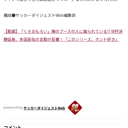
運営会社
構成●サッカーダイジェストWeb編集部
ご利用にあたって
プライバシーポリシー
【動画】「くそおもろい」隣のブースの人に煽られている⁉ W杯決
お問い合わせ
勝延長、本田圭佑の言動が反響！「このシリーズ、ホント好き」
Share
© AbemaTV. Inc. All Rights Reserved.
サッカーダイジェストWeb
powered by
コメント