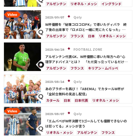
だ」
アルゼンチン
リオネル・メッシ
イングランド
日本
フランス
日本代表
Qoly
2023/09/07
W杯優勝を「秘策コロコロPK」で導いたディバラ 終
了後の出来事で「ロメロと一緒に死にたくなった」と
明かす
アルゼンチン
フランス
日本
リオネル・メッシ
FOOTBALL ZONE
2023/04/28
アルゼンチン代表GK、W杯優勝に導いた味方への“心
理学アドバイス”とは？ 「ただ突っ立っているだけの
バカだと…」
アルゼンチン
フランス
キリアン・ムバッペ
リオネル・メッシ
Qoly
2023/03/24
あのブラボーを再び！『ABEMA』でカタールW杯が
「全試合無料の見逃し配信」
カタール
日本
日本代表
リオネル・メッシ
アルゼンチン
三笘 薫
ドイツ
スペイン
フランス
長友 佑都
吉田 麻也
浅野 拓磨
Qoly
2023/03/07
堂安 律
「エムバペがW杯決勝で3ゴールしても優勝できないの
は狂ってる」メッシが言う
リオネル・メッシ
アルゼンチン
フランス