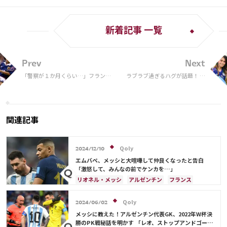
新着記事 一覧
Prev
Next
「警察が１か月くらい…」フランス
ラブラブ過ぎるハグが話題！ 妻
W杯後に水をかけられた城彰二が、
アントネラ・ロクソさんが改め
さらなる“被害”を明かす！闘莉王は
てW杯王者の夫・メッシへの愛
「勉強になります」と感心
を確認「美しい」「素晴らしい
写真」
関連記事
Qoly
2024/12/10
エムバペ、メッシと大喧嘩して仲良くなったと告白
「激怒して、みんなの前でケンカを…」
リオネル・メッシ
アルゼンチン
フランス
Qoly
2024/06/02
メッシに教えた！アルゼンチン代表GK、2022年W杯決
勝のPK戦秘話を明かす 「レオ、ストップアンドゴー