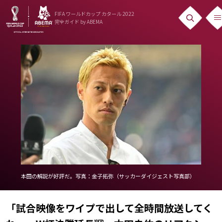
FIFA ワールドカップ カタール 2022
完全ガイド
by ABEMA
ニュース
News
出場国
Teams
日本代表
Team Japan
日程・結果
本田の解説が好評だ。写真：金子拓弥（サッカーダイジェスト写真部）
Schedule
「試合映像をワイプで出して全時間放送してく
ランキング