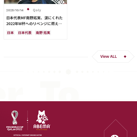
Qoly
2025/10/14
日本代表MF南野拓実、涙にくれた
2022年W杯へのリベンジに燃える
「絶対にリベンジしたい」「サッカ
日本
日本代表
南野 拓実
ー人生をかけた戦い」
クロアチア
長友 佑都
ドイツ
スペイン
川島 永嗣
谷 晃生
吉田 麻也
谷口 彰悟
伊東 純也
View ALL