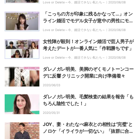
Love or Delete～今、婚活できない私たち～｜
2020/06/08
「こっちの方が印象に残るかなって…」オン
ライン婚活でモデル女子が意中の男性にモテ
台詞炸裂！
Love or Delete～今、婚活できない私たち～｜
2020/06/08
女性陣が殺到！オンライン婚活で芸人男子が
考えたデートが一番人気に「作戦勝ちです」
Love or Delete～今、婚活できない私たち～｜
2020/06/08
ダレノガレ明美、美脚のぞくモノトーンコー
デに反響 クリニック開業に向け準備着々
2020/06/03
ダレノガレ明美、毛髪検査の結果を報告「も
ちろん陰性でした！」
2020/05/31
JOY、妻・わたなべ麻衣との相性は“完璧”と
ノロケ「イライラが一切ない」「抜群に合
う」