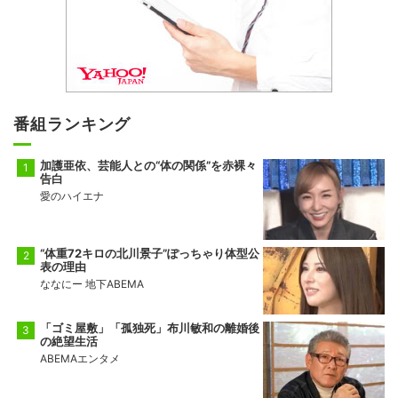
番組ランキング
加護亜依、芸能人との“体の関係”を赤裸々
告白
愛のハイエナ
“体重72キロの北川景子”ぽっちゃり体型公
表の理由
ななにー 地下ABEMA
「ゴミ屋敷」「孤独死」布川敏和の離婚後
の絶望生活
ABEMAエンタメ