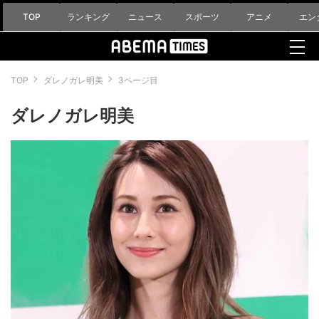
TOP
ランキング
ニュース
スポーツ
アニメ
エン
TOP
ダレノガレ明美
3ページ目
ダレノガレ明美