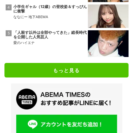
小学生ギャル（12歳）の登校姿＆すっぴん
に衝撃
ななにー 地下ABEMA
「人殺す以外は全部やってきた」総長時代
を公開した人気芸人
愛のハイエナ
もっと見る