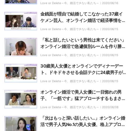
Love or Delete～今、婚活できない私たち～｜
2020/06/16
金銭面が理由で結婚してこなかった37歳イ
ケメン芸人、オンライン婚活で経済事情を質
問され…
Love or Delete～今、婚活できない私たち～｜
2020/06/15
「私と話したいという男性は来てください」
オンライン婚活で急遽個別ルームを作り勝負
に挑む女子、果たして？
Love or Delete～今、婚活できない私たち～｜
2020/06/15
30歳美人女優とオンラインでディナーデー
ト、ドキドキさせる会話テクに24歳男子が
思わず「会いたいです」
Love or Delete～今、婚活できない私たち～｜
2020/06/15
オンライン婚活で美人女優に一目惚れの男
子、「一筋です」猛アプローチするもまさか
の結果に
Love or Delete～今、婚活できない私たち～｜
2020/06/08
「次はもっと深い話したい…」オンライン婚
活で男子人気No.1の美人女優、格上アプロー
チで男性陣がメロメロに