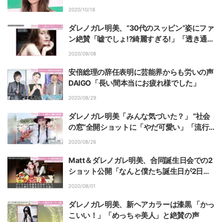
2020/10/18
ダレノガレ明美、“30代のスッピン”姿にファ
ン絶賛「嘘でしょ!?綺麗すぎる!」「透き通る
肌」
2020/09/08
安倍総理の辞任表明に芸能界からも労いの声
DAIGO「長い間本当にお疲れ様でした」
2020/08/29
ダレノガレ明美「みんな気づいた？」 “社会
の窓”全開ショットに「やだ可愛い」「流行
ファッションかと思った」の声
2020/08/26
Matt＆ダレノガレ明美、合同誕生日会での2
ショット公開「なんと僕たち誕生日が2日違
い」「来年もお祝いしようね」
2020/08/01
ダレノガレ明美、新ヘアカラーは漆黒 「かっ
こいい！」「めっちゃ美人」と絶賛の声