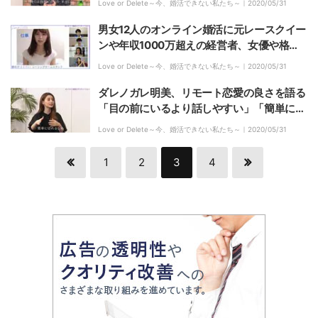
Love or Delete～今、婚活できない私たち～｜
2020/05/31
男女12人のオンライン婚活に元レースクイー
ンや年収1000万超えの経営者、女優や格闘
家など美男美女が参加！
Love or Delete～今、婚活できない私たち～｜
2020/05/31
ダレノガレ明美、リモート恋愛の良さを語る
「目の前にいるより話しやすい」「簡単に切
れる」
Love or Delete～今、婚活できない私たち～｜
2020/05/31
1
2
3
4