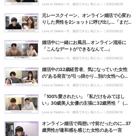
Love or Delete～今、婚活できない私たち～｜
2020/06/29
元レースクイーン、オンライン婚活で心変わ
りした男性を2ショットに呼び出し…「まだ
チャンスがあれば頑張りたい」
Love or Delete～今、婚活できない私たち～｜
2020/06/22
婚活中に一緒にお風呂… オンライン混浴に
「こんなデートができるなんて…」
Love or Delete～今、婚活できない私たち～｜
2020/06/22
婚活中の32歳経営者、気になっていた女性
の“ある発言”が引っ掛かり…別の女性へ心変
わり
Love or Delete～今、婚活できない私たち～｜
2020/06/22
「100%愛されたい」「私だけをみてほし
い」30歳美人女優の主張に32歳男性「（結
婚は）ちょっと難しい…」
Love or Delete～今、婚活できない私たち～｜
2020/06/16
オンライン婚活で両想い寸前だったのに…37
歳男性が違和感を感じた女性のある一言