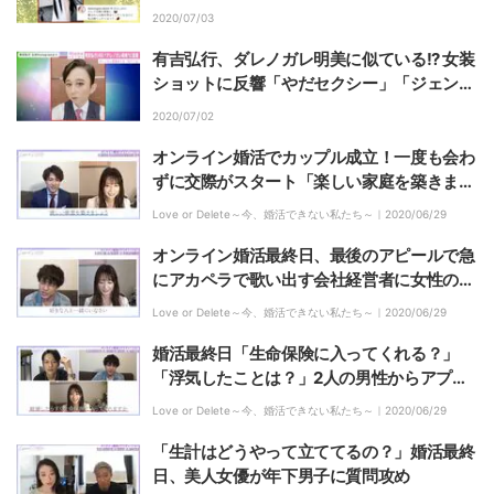
2020/07/03
有吉弘行、ダレノガレ明美に似ている!? 女装
ショットに反響「やだセクシー」「ジェンヌ
感」
2020/07/02
オンライン婚活でカップル成立！一度も会わ
ずに交際がスタート「楽しい家庭を築きまし
ょう」
Love or Delete～今、婚活できない私たち～｜
2020/06/29
オンライン婚活最終日、最後のアピールで急
にアカペラで歌い出す会社経営者に女性の反
応は？
Love or Delete～今、婚活できない私たち～｜
2020/06/29
婚活最終日「生命保険に入ってくれる？」
「浮気したことは？」2人の男性からアプロ
ーチされてるタレント美女が質問、男性の反
Love or Delete～今、婚活できない私たち～｜
2020/06/29
応は？
「生計はどうやって立ててるの？」婚活最終
日、美人女優が年下男子に質問攻め