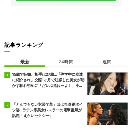
記事ランキング
最新
24時間
週間
15歳で妊娠。相手は27歳…「停学中に友達
に紹介され」交際1ヶ月で妊娠した美女が明
かす馴れ初めに「だいぶ危ねーよ！」小森
純も絶句
「とんでもない衣装で草」ほぼ全身網タイ
ツ姿…ラテン系美女レスラーの電撃復帰が
話題「えらいセクシー」