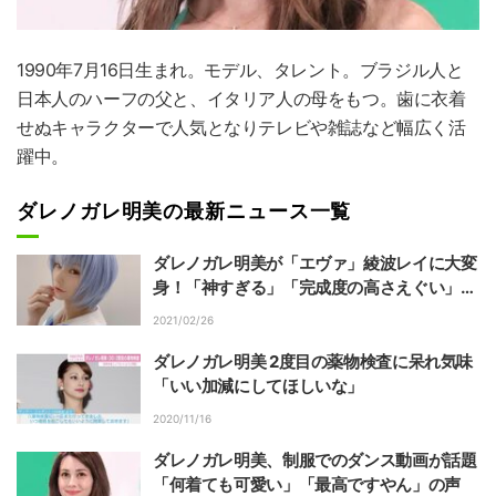
1990年7月16日生まれ。モデル、タレント。ブラジル人と
日本人のハーフの父と、イタリア人の母をもつ。歯に衣着
せぬキャラクターで人気となりテレビや雑誌など幅広く活
躍中。
ダレノガレ明美の最新ニュース一覧
ダレノガレ明美が「エヴァ」綾波レイに大変
身！「神すぎる」「完成度の高さえぐい」と
絶賛の嵐
2021/02/26
ダレノガレ明美 2度目の薬物検査に呆れ気味
「いい加減にしてほしいな」
2020/11/16
ダレノガレ明美、制服でのダンス動画が話題
「何着ても可愛い」「最高ですやん」の声