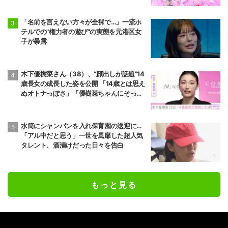
「名前を言えない方々が全裸で…」一流ホ
テルでの"権力者の遊び"の実態を元港区女
子が暴露
木下優樹菜さん（38）、“顔出しが話題”14
歳長女の成長した姿を公開 「14歳とは思え
ぬオトナっぽさ」「優樹菜ちゃんにそっく
りすぎる」など反響
水筒にシャンパンを入れ保育園の送迎に…
「アル中だと思う」一世を風靡した超人気
タレント、酒漬けだった日々を告白
もっと見る