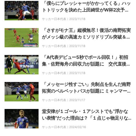
「僕らにプレッシャーがかかってくる」ハッ
トトリックを決めた上田綺世がW杯2次予選
の戦い方に言及 ミャンマーを攻略したベタ
サッカー日本代表｜
2023/11/18
引きディフェンスを崩すオフザボールの動き
方
「さすがモナ王」縦横無尽！復活の南野拓実
がメッシ級の高速カミソリドリブル突破＆フ
ィニッシュ！キレッキレの瞬間に「タキが輝
サッカー日本代表｜
2023/11/18
いている」「ゲームみたい」とファン興奮
「A代表デビュー5秒でボール回収！」初招
集・佐野海舟の回収力が話題に 交代直後の
ミドルシュートに指揮官ニヤリの瞬間も「佐
サッカー日本代表｜
2023/11/18
野いいな！」
「メッセージ性すごい」先制点を生んだ南野
拓実のベルベットパスが話題に ミャンマーの
7人ブロックを一瞬で崩壊させた“王”のふん
サッカー日本代表｜
2023/11/17
わりループにファン大興奮「戦術タキ！」
堂安律が１ゴール・１アシストでも“浮かな
い表情”だった理由は？「１点じゃ物足りな
い。精度が低かったし、まだまだです」【日
サッカー日本代表｜
2024/02/16
本代表】