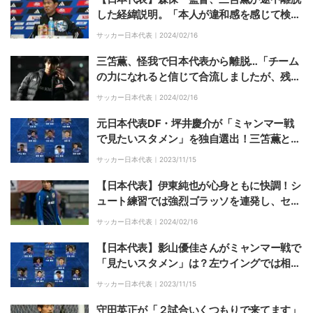
した経緯説明。「本人が違和感を感じて検査
をしたら…」
サッカー日本代表｜
2024/02/16
三笘薫、怪我で日本代表から離脱…「チーム
の力になれると信じて合流しましたが、残念
ながら100%の状態でプレーできない」
サッカー日本代表｜
2024/02/16
元日本代表DF・坪井慶介が「ミャンマー戦
で見たいスタメン」を独自選出！三笘薫と久
保建英にはどんな化学反応を期待？
サッカー日本代表｜
2023/11/15
【日本代表】伊東純也が心身ともに快調！シ
ュート練習では強烈ゴラッソを連発し、セレ
ブレーションまで披露
サッカー日本代表｜
2024/02/16
【日本代表】影山優佳さんがミャンマー戦で
「見たいスタメン」は？左ウイングでは相馬
勇紀のドリブル突破や連携に期待！
サッカー日本代表｜
2023/11/15
守田英正が「２試合いくつもりで来てます」