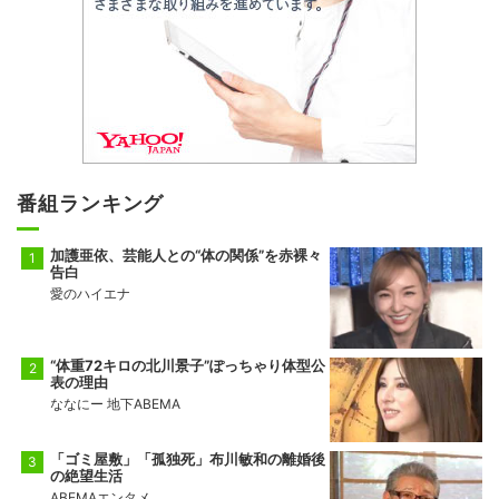
番組ランキング
加護亜依、芸能人との“体の関係”を赤裸々
告白
愛のハイエナ
“体重72キロの北川景子”ぽっちゃり体型公
表の理由
ななにー 地下ABEMA
「ゴミ屋敷」「孤独死」布川敏和の離婚後
の絶望生活
ABEMAエンタメ