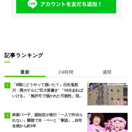
記事ランキング
最新
24時間
週間
「8階にどうやって描いた？」日光鬼怒
川・廃ホテルに“巨大落書き” 「10分あれば
いける」「無許可で描かれた可能性」現役
アーティストらが見解
林家パー子、認知症が進行「一人で外出ら
れない」難聴で夫・ペーと「筆談」…自宅
全焼から約1年