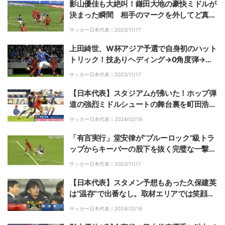
影山優佳も大絶叫！鎌田大地の豪快ミドルが
決まった瞬間 相手のマークを外してど真ん
中からファーに突き刺す爽快ゴラッソ炸裂に
サッカー日本代表｜
2023/11/17
「王様！！！」
上田綺世、W杯アジア予選で自身初のハット
トリック！技ありヘディング→0角度弾→完
璧ラインブレイクショットと多彩な攻撃に拍
サッカー日本代表｜
2023/11/17
手喝采
【日本代表】スタジアムが沸いた！ホップ弾
道の強烈ミドルシュートの舞台裏を町田浩樹
に直撃取材「抑えて打って良いコースに」
サッカー日本代表｜
2024/02/16
「有言実行」堂安律が“ブルーロック”級トラ
ップからキーパーの股下を抜く完璧な一撃で
代表戦、吹田初ゴール！「報われた」「待っ
サッカー日本代表｜
2023/11/17
てました！」ファン感激の瞬間
【日本代表】スタメン予想もあった久保建英
は“温存”で出番なし。取材エリアでは笑顔を
見せたが…
サッカー日本代表｜
2024/02/16