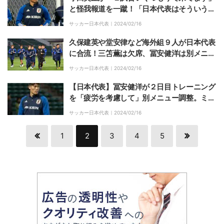
と怪我報道を一蹴！「日本代表はそういうも
の」と過密スケジュールも意に介さず
サッカー日本代表｜
2024/02/16
久保建英や堂安律など海外組９人が日本代表
に合流！三笘薫は欠席、冨安健洋は別メニュ
ー調整で、ミャンマー戦のスタメンは不透明
サッカー日本代表｜
2024/02/16
【日本代表】冨安健洋が２日目トレーニング
を「疲労を考慮して」別メニュー調整。ミャ
ンマー戦の出場は？
サッカー日本代表｜
2024/02/16
1
2
3
4
5