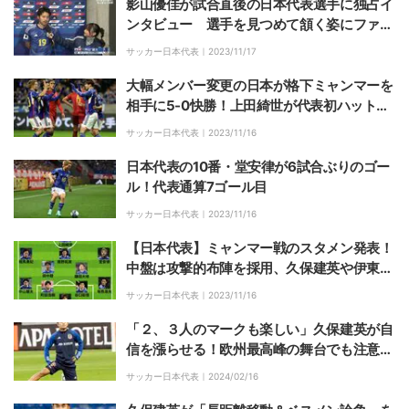
影山優佳が試合直後の日本代表選手に独占イ
ンタビュー 選手を見つめて頷く姿にファン
歓喜「選手へのリスペクトを感じる！」
サッカー日本代表｜
2023/11/17
大幅メンバー変更の日本が格下ミャンマーを
相手に5-0快勝！上田綺世が代表初ハットト
リック&南野拓実が2アシスト！
サッカー日本代表｜
2023/11/16
日本代表の10番・堂安律が6試合ぶりのゴー
ル！代表通算7ゴール目
サッカー日本代表｜
2023/11/16
【日本代表】ミャンマー戦のスタメン発表！
中盤は攻撃的布陣を採用、久保建英や伊東純
也がベンチスタート
サッカー日本代表｜
2023/11/16
「２、３人のマークも楽しい」久保建英が自
信を漲らせる！欧州最高峰の舞台でも注意人
物、日本代表でも期待大だ「実力が上がって
サッカー日本代表｜
2024/02/16
落ち着きが出た」