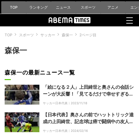
TOP
ランキング
ニュース
スポーツ
アニメ
エン
TOP
スポーツ
サッカー
森保一
2ページ目
森保一
森保一の最新ニュース一覧
「絵になる２人」上田綺世と奥さんの会話シ
ーンが大反響！「見てるだけで幸せすぎる」
「ハットトリックできた理由はこれやろ」
サッカー日本代表｜
2023/11/18
【日本代表】奥さんの前でハットトリック達
成の上田綺世、記念球は癌で闘病中の友人へ
プレゼント「ちょっとでも力になれたら」
サッカー日本代表｜
2024/02/16