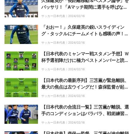
久保建英が「長距離移動＆ベスメン論争」を
バッサリ！「Aマッチ期間に選手を呼ばない
理由がない。サッカーが好きだし楽しみ」
サッカー日本代表｜
2024/02/16
「おおー！」久保建英の鋭いスライディン
グ・タックルにチームメイトも感嘆の声！華
麗なボールタッチも含めミャンマー戦に向け
サッカー日本代表｜
2024/02/16
て軽快な動き【日本代表】
【日本代表のミャンマー戦スタメン予想】Ｗ
杯予選初陣だけに極力ベストメンバーと読
む！２列目は伊東純也、久保建英、そして三
サッカー日本代表｜
2024/02/16
笘薫離脱の左ウイングは…
【日本代表の最新序列】三笘薫が緊急離脱、
最大の焦点は左ウイングだ！森保監督が起用
を仄めかした３人は？
サッカー日本代表｜
2024/02/16
【日本代表の合流日一覧】三笘薫が離脱、選
手のコンディションはバラバラ、戦術練習は
１回のみ…ミャンマー戦のスタメンはどうな
サッカー日本代表｜
2024/02/16
る？
【日本代表】森保一監督、三笘薫が途中離脱