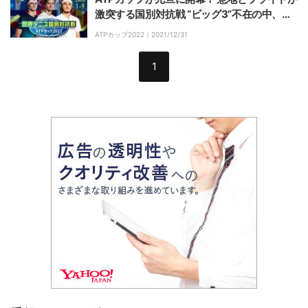
激突する国別対抗戦 “ビッグ3”不在の中、大
会を盛り上げる“若きヒーロー”たちの活躍に
ATPカップ2022｜
2021/12/31
注目
1