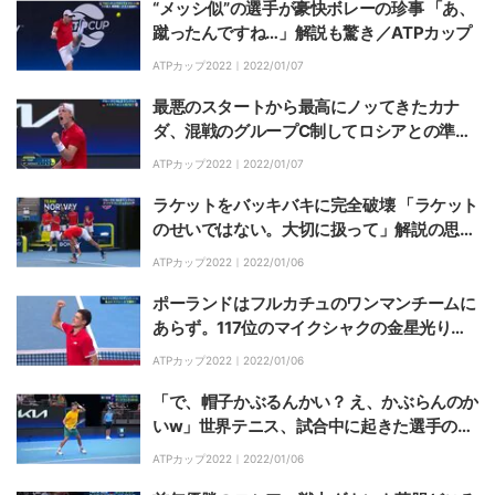
“メッシ似”の選手が豪快ボレーの珍事 「あ、
蹴ったんですね…」解説も驚き／ATPカップ
ATPカップ2022｜
2022/01/07
最悪のスタートから最高にノッてきたカナ
ダ、混戦のグループC制してロシアとの準決
勝へ／ATPカップ
ATPカップ2022｜
2022/01/07
ラケットをバッキバキに完全破壊 「ラケット
のせいではない。大切に扱って」解説の思い
に共感の声／ATPカップ
ATPカップ2022｜
2022/01/06
ポーランドはフルカチュのワンマンチームに
あらず。117位のマイクシャクの金星光り、
アルゼンチンに完勝／ATPカップ
ATPカップ2022｜
2022/01/06
「で、帽子かぶるんかい？ え、かぶらんのか
いw」世界テニス、試合中に起きた選手のコ
ミカルなドタバタ劇に反響／ATPカップ
ATPカップ2022｜
2022/01/06