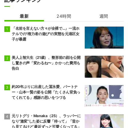
最新
24時間
週間
「名前を言えない方々が全裸で…」一流ホ
テルでの"権力者の遊び"の実態を元港区女
子が暴露
美人上智大生（21歳）、整形前の顔を公開
し驚きの声「変わるね〜」かかった費用も
告白
約20年ぶりに出産した冨永愛、パートナ
ー・山本一賢の姿を公開「たくさん背負っ
てくれてる」感謝の思いをつづる
元リトグリ・Manaka（25）、ラッパーに
なり“激変”した姿に反響「待って」「昔か
ら見てるけど 最近ずっと可愛くなってる」