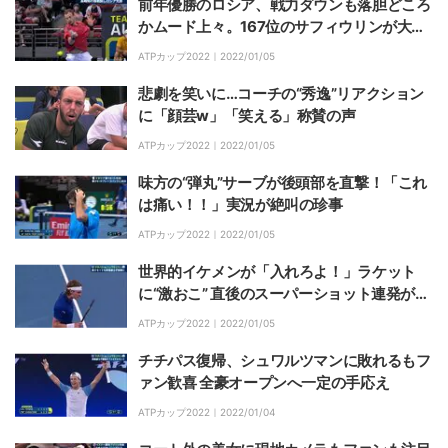
前年優勝のロシア、戦力ダウンも落胆どころ
かムード上々。167位のサフィウリンが大活
躍
ATPカップ2022｜
2022/01/05
悲劇を笑いに…コーチの“秀逸”リアクション
に「顔芸w」「笑える」称賛の声
ATPカップ2022｜
2022/01/05
味方の“弾丸”サーブが後頭部を直撃！「これ
は痛い！！」実況が絶叫の珍事
ATPカップ2022｜
2022/01/05
世界的イケメンが「入れろよ！」ラケット
に“激おこ” 直後のスーパーショット連発が
「おまじない効果」と話題
ATPカップ2022｜
2022/01/05
チチパス復帰、シュワルツマンに敗れるもフ
ァン歓喜 全豪オープンへ一定の手応え
ATPカップ2022｜
2022/01/04