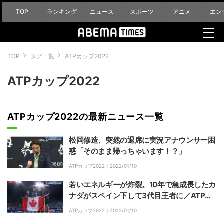
TOP
ランキング
ニュース
スポーツ
アニメ
エン
TOP
タグ一覧
ATPカップ2022
ATPカップ2022
ATPカップ2022の最新ニュース一覧
松岡修造、突然の退席に実況アナウンサー困
惑「そのまま帰っちゃいます！？」
ATPカップ2022｜
2022/01/10
若いエネルギーが炸裂。10年で急成長したカ
ナダがスペイン下して3代目王者に／ATPカ
ップ
ATPカップ2022｜
2022/01/10