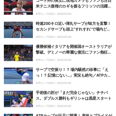
コート外の美女に現地カメラもファンも注目
米テニス復権のカギを握るフリッツの活躍を
支える女性に脚光／ATPカップ
ATPカップ2022｜
2022/01/04
時速200キロ近い弾丸サーブが味方を直撃！
セカンドサーブも頭上“すれすれ”で場内どよ
めき／ATPカップ
ATPカップ2022｜
2022/01/04
優勝候補イタリアを開催国オーストラリアが
撃破。デミノーの華麗な復活にファン熱狂／
ATPカップ
ATPカップ2022｜
2022/01/03
サーブで空振り！？ 場内騒然の珍事に「え
っ！？ 記憶にない…」実況も絶句／ATPカッ
プ
ATPカップ2022｜
2022/01/02
手術後の肘が「まだ完全じゃない」チチパ
ス。ダブルス勝利もギリシャは黒星スタート
ATPカップ2022｜
2022/01/02
ATPカップが元旦に開幕！ 意地とプライドが