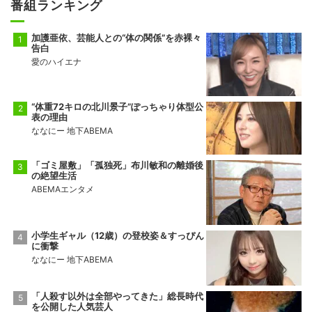
番組ランキング
加護亜依、芸能人との“体の関係”を赤裸々
告白
愛のハイエナ
“体重72キロの北川景子”ぽっちゃり体型公
表の理由
ななにー 地下ABEMA
「ゴミ屋敷」「孤独死」布川敏和の離婚後
の絶望生活
ABEMAエンタメ
小学生ギャル（12歳）の登校姿＆すっぴん
に衝撃
ななにー 地下ABEMA
「人殺す以外は全部やってきた」総長時代
を公開した人気芸人