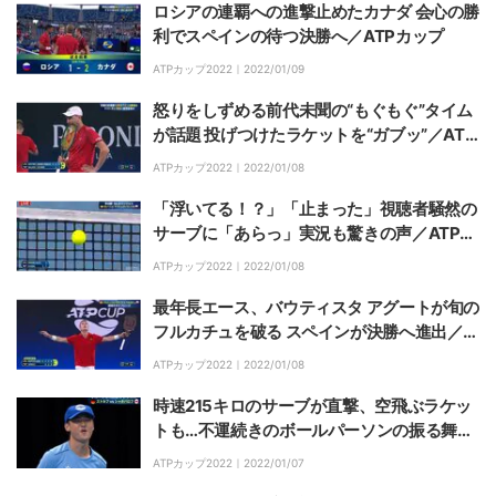
ロシアの連覇への進撃止めたカナダ 会心の勝
利でスペインの待つ決勝へ／ATPカップ
ATPカップ2022｜
2022/01/09
怒りをしずめる前代未聞の“もぐもぐ”タイム
が話題 投げつけたラケットを“ガブッ”／ATP
カップ
ATPカップ2022｜
2022/01/08
「浮いてる！？」「止まった」視聴者騒然の
サーブに「あらっ」実況も驚きの声／ATPカ
ップ
ATPカップ2022｜
2022/01/08
最年長エース、バウティスタ アグートが旬の
フルカチュを破る スペインが決勝へ進出／A
TPカップ
ATPカップ2022｜
2022/01/08
時速215キロのサーブが直撃、空飛ぶラケッ
トも…不運続きのボールパーソンの振る舞い
に注目集まる／ATPカップ
ATPカップ2022｜
2022/01/07