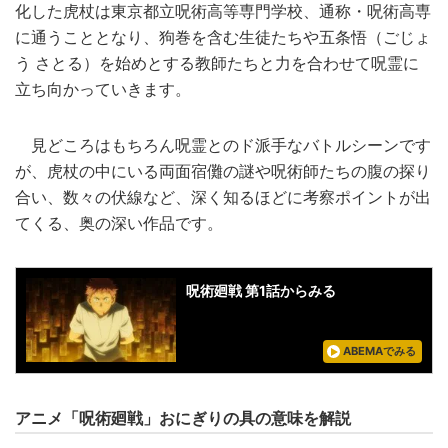
化した虎杖は東京都立呪術高等専門学校、通称・呪術高専
に通うこととなり、狗巻を含む生徒たちや五条悟（ごじょ
う さとる）を始めとする教師たちと力を合わせて呪霊に
立ち向かっていきます。
見どころはもちろん呪霊とのド派手なバトルシーンです
が、虎杖の中にいる両面宿儺の謎や呪術師たちの腹の探り
合い、数々の伏線など、深く知るほどに考察ポイントが出
てくる、奥の深い作品です。
呪術廻戦 第1話からみる
ABEMAでみる
アニメ「呪術廻戦」おにぎりの具の意味を解説