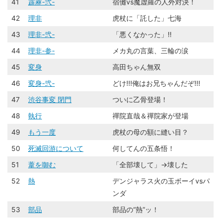
41
霹靂-弐-
宿儺vs魔虚羅の人外対決！
42
理非
虎杖に「託した」七海
43
理非-弐-
「悪くなかった」!!
44
理非-参-
メカ丸の言葉、三輪の涙
45
変身
高田ちゃん無双
46
変身-弐-
どけ!!!俺はお兄ちゃんだぞ!!!
47
渋谷事変 閉門
ついに乙骨登場！
48
執行
禪院直哉＆禪院家が登場
49
もう一度
虎杖の母の額に縫い目？
50
死滅回游について
何してんの五条悟！
51
葦を啣む
「全部壊して」→壊した
52
熱
デンジャラス火の玉ボーイvsパ
ンダ
53
部品
部品の“熱”ッ！