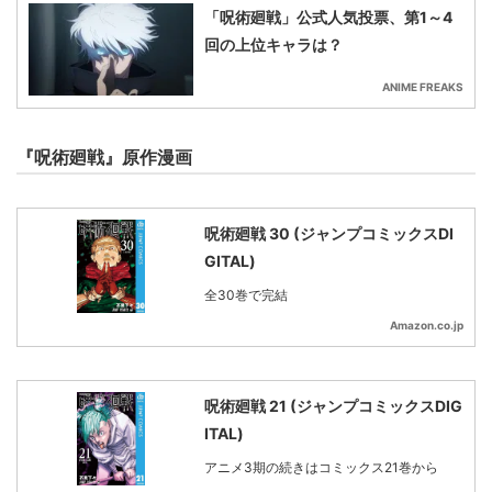
「呪術廻戦」公式人気投票、第1～4
回の上位キャラは？
ANIME FREAKS
『呪術廻戦』原作漫画
呪術廻戦 30 (ジャンプコミックスDI
GITAL)
全30巻で完結
Amazon.co.jp
呪術廻戦 21 (ジャンプコミックスDIG
ITAL)
アニメ3期の続きはコミックス21巻から