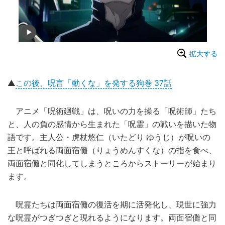
拡大する
▲
この後、呪言「動くな」を発する狗巻 37話
アニメ「呪術廻戦」は、呪いの力を操る「呪術師」たち
と、人の負の感情から生まれた「呪霊」の戦いを描いた物
語です。主人公・虎杖悠仁（いたどり ゆうじ）が呪いの
王と呼ばれる両面宿儺（りょうめんすくな）の指を食べ、
両面宿儺と同化してしまうところからストーリーが始まり
ます。
呪霊たちは両面宿儺の復活を期に活発化し、現世に強力
な呪霊がつぎつぎと現れるようになります。両面宿儺と同