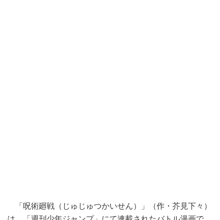
「呪術廻戦（じゅじゅつかいせん）」（作・芥見下々）
は、「週刊少年ジャンプ」にて連載されたバトル漫画で