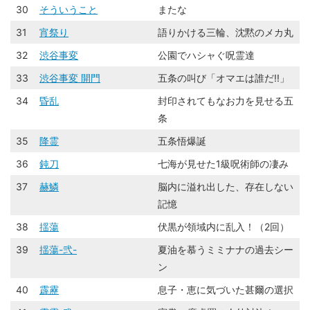
30
そういうこと
またな
31
宵祭り
語りかける三輪、沈黙のメカ丸
32
渋谷事変
公園でハシャぐ呪霊達
33
渋谷事変 開門
五条の叫び「オマエは誰だ!!」
34
昏乱
封印されてもなお力を見せる五
条
35
降霊
五条悟爆誕
36
鈍刀
七海が見せた1級呪術師の凄み
37
赫鱗
脳内に溢れ出した、存在しない
記憶
38
揺蕩
伏黒が領域内に乱入！（2回）
39
揺蕩-弐-
夏油を慕うミミナナの過去シー
ン
40
霹靂
息子・恵に気づいた甚爾の選択