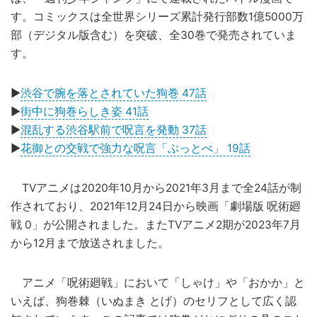
す。コミックスは全世界シリーズ累計発行部数1億5000万
部（デジタル版含む）を突破、全30巻で発売されていま
す。
▶
渋谷で腕を落とされていた狗巻 47話
▶
街中に狗巻らしき姿 41話
▶
混乱する渋谷駅前で呪言を発動 37話
▶
花御との交戦で強力な呪言「ぶっとべ」 19話
TVアニメは2020年10月から2021年3月まで全24話が制
作されており、2021年12月24日から映画「劇場版 呪術廻
戦 0」が公開されました。またTVアニメ2期が2023年7月
から12月まで放送されました。
アニメ「呪術廻戦」において「しゃけ」や「おかか」と
いえば、狗巻棘（いぬまき とげ）のセリフとして広く認