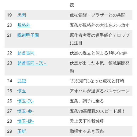
茂
19
黒閃
虎杖覚醒！ブラザーとの共闘
20
規格外
五条が規格外の大技をぶっ放す
21
呪術甲子園
原作者考案の選手紹介テロップ
に注目
22
起首雷同
伏黒の過去と深まる1年ズの絆
23
起首雷同－弐－
伏黒が出した本気、領域展開発
動
24
共犯
“共犯者”になった虎杖と釘崎
25
懐玉
アオハルが過ぎるバスケシーン
26
懐玉-弐-
五条、調子に乗る
27
懐玉-参-
五条vs甚爾戦のスピード感！
28
懐玉-肆-
天上天下唯我独尊
29
玉折
動揺する若き五条