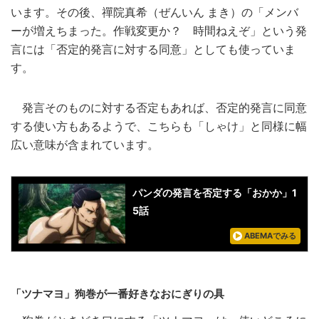
います。その後、禪院真希（ぜんいん まき）の「メンバ
ーが増えちまった。作戦変更か？ 時間ねえぞ」という発
言には「否定的発言に対する同意」としても使っていま
す。
発言そのものに対する否定もあれば、否定的発言に同意
する使い方もあるようで、こちらも「しゃけ」と同様に幅
広い意味が含まれています。
パンダの発言を否定する「おかか」1
5話
ABEMAでみる
「ツナマヨ」狗巻が一番好きなおにぎりの具