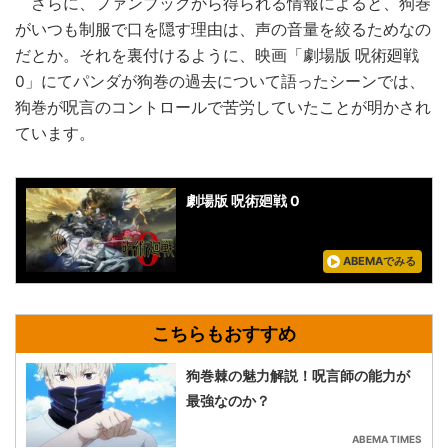
さらに、ファンブックから得られる情報によると、狗巻
がいつも制服で口を隠す理由は、声の音量を絞るためなの
だとか。それを裏付けるように、映画「劇場版 呪術廻戦
0」にてパンダが狗巻の過去について語ったシーンでは、
狗巻が呪言のコントロールで苦労していたことが明かされ
ています。
劇場版 呪術廻戦 0
ABEMAでみる
狗巻棘の魅力解説！呪言師の能力が
最強なのか？
ABEMA TIMES