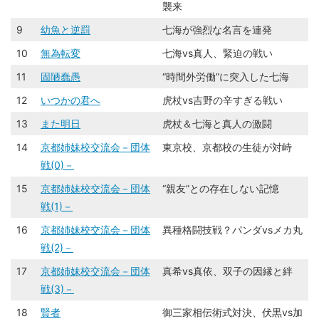
襲来
9
幼魚と逆罰
七海が強烈な名言を連発
10
無為転変
七海vs真人、緊迫の戦い
11
固陋蠢愚
“時間外労働”に突入した七海
12
いつかの君へ
虎杖vs吉野の辛すぎる戦い
13
また明日
虎杖＆七海と真人の激闘
14
京都姉妹校交流会－団体
東京校、京都校の生徒が対峙
戦(0)－
15
京都姉妹校交流会－団体
“親友”との存在しない記憶
戦(1)－
16
京都姉妹校交流会－団体
異種格闘技戦？パンダvsメカ丸
戦(2)－
17
京都姉妹校交流会－団体
真希vs真依、双子の因縁と絆
戦(3)－
18
賢者
御三家相伝術式対決、伏黒vs加