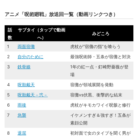
アニメ「呪術廻戦」放送回一覧（動画リンクつき）
話
サブタイ（タップで動画
みどころ
数
へ）
1
両面宿儺
虎杖が“宿儺の指”を喰らう
2
自分のために
最強呪術師・五条が宿儺と対決
3
鉄骨娘
1年の紅一点・釘崎野薔薇が登
場
4
呪胎戴天
宿儺が領域展開を発動
5
呪胎戴天－弐－
宿儺vs伏黒、衝撃的な結末
6
雨後
虎杖がキモカワイイ呪骸と修行
7
急襲
イケメンすぎ＆強すぎ！五条が
素顔公開
8
退屈
初対面で女のタイプを聞く男が