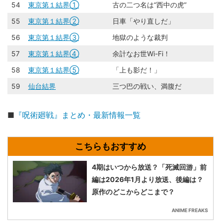
54
東京第１結界①
古の二つ名は“西中の虎”
55
東京第１結界②
日車「やり直しだ」
56
東京第１結界③
地獄のような裁判
57
東京第１結界④
余計なお世Wi-Fi！
58
東京第１結界⑤
「上も影だ！」
59
仙台結界
三つ巴の戦い、満腹だ
■
『呪術廻戦』まとめ・最新情報一覧
4期はいつから放送？「死滅回游」前
編は2026年1月より放送、後編は？
原作のどこからどこまで？
ANIME FREAKS