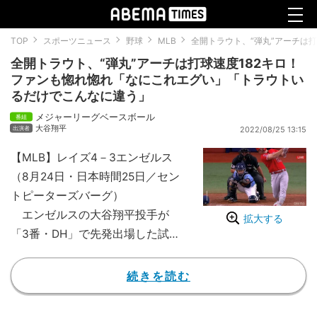
TOP
スポーツニュース
野球
MLB
全開トラウト、“弾丸”アーチは
全開トラウト、“弾丸”アーチは打球速度182キロ！
ファンも惚れ惚れ「なにこれエグい」「トラウトい
るだけでこんなに違う」
メジャーリーグベースボール
大谷翔平
2022/08/25 13:15
【MLB】レイズ4－3エンゼルス
（8月24日・日本時間25日／セン
トピーターズバーグ）
エンゼルスの大谷翔平投手が
拡大する
「3番・DH」で先発出場した試合
で、トラウトが2試合連続となる
26号ソロを放った。
続きを読む
【映像】トラウト、弾丸ライナー
の26号アーチ