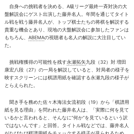
自身への挑戦者を決める、A級リーグ最終一斉対決の大
盤解説会にゲスト出演した藤井名人。年間を通じてタイト
ル戦を戦う藤井名人が、トップ棋士たちの将棋を解説する
貴重な機会とあり、現地の大盤解説会に参加したファンは
もちろん、
ABEMA
の視聴者も名人の解説に大注目してい
た。
挑戦権獲得の可能性を残す
永瀬拓矢
九段（32）対 増田
康宏八段（27）の一局を解説していると、対局者の様子を
映すスクリーンには棋譜用紙を確認する永瀬九段の様子が
とらえられた。
聞き手を務めた佐々木海法女流初段（19）から「棋譜用
紙を見る理由」を問われた藤井名人は、「実際に何を見て
いるかと言われると、そんなに“何か”を見ているという訳
ではないんです」と回答。タイトル戦などでは、藤井名人
がたびたび棋譜用紙をチェックする様子が見られるため、