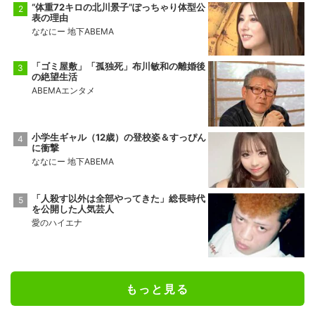
“体重72キロの北川景子”ぽっちゃり体型公
表の理由
ななにー 地下ABEMA
「ゴミ屋敷」「孤独死」布川敏和の離婚後
の絶望生活
ABEMAエンタメ
小学生ギャル（12歳）の登校姿＆すっぴん
に衝撃
ななにー 地下ABEMA
「人殺す以外は全部やってきた」総長時代
を公開した人気芸人
愛のハイエナ
もっと見る