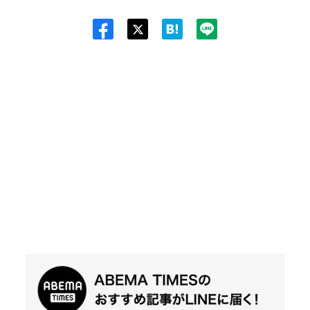
Twit
ter