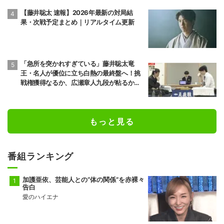
【藤井聡太 速報】2026年最新の対局結
果・次戦予定まとめ｜リアルタイム更新
「急所を突かれすぎている」藤井聡太竜
王・名人が優位に立ち白熱の最終盤へ！挑
戦権獲得なるか、広瀬章人九段が粘るか／
将棋・王座戦
もっと見る
番組ランキング
加護亜依、芸能人との“体の関係”を赤裸々
告白
愛のハイエナ