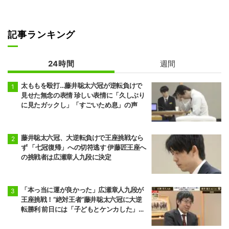
記事ランキング
24時間
週間
太ももを殴打…藤井聡太六冠が逆転負けで
見せた無念の表情 珍しい表情に「久しぶり
に見たガックし」「すごいため息」の声
藤井聡太六冠、大逆転負けで王座挑戦なら
ず 「七冠復帰」への切符逃す 伊藤匠王座へ
の挑戦者は広瀬章人九段に決定
「本っ当に運が良かった」広瀬章人九段が
王座挑戦！“絶対王者”藤井聡太六冠に大逆
転勝利 前日には「子どもとケンカした」パ
パの顔も