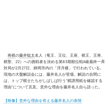
将棋
の
藤井聡太
名人（竜王、王位、王座、棋王、王将、
棋聖、22）への挑戦者を決める第83期順位戦A級最終一斉
対局が2月27日、静岡市内の「浮月楼」で行われている。
現地の大盤解説会には、藤井名人が登場。解説の合間に
は、トップ棋士たちがしばしば行う“棋譜用紙を確認する
理由”について言及。意外な理由を藤井名人自ら語った。
【映像】意外な理由を答える藤井名人の表情