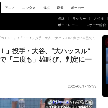
アニメ
エンタメ
将棋
麻雀
ポーカー
野球
サッカー
大相撲
ボートレース
スポーツ総合
「カモン！」→「ノー！」投手・大谷、“大ハッスル” 際どい本塁突入シーン
！」投手・大谷、“大ハッスル”
で「二度も」雄叫び、判定に一
2025/06/17 15:53