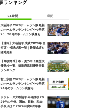
事ランキング
24時間
週間
大谷翔平 2026ホームラン数 最新
のホームランランキングや今季第
25、26号のホームラン映像も
【速報】大谷翔平 成績 2026年 全
打席・投球結果一覧｜最新成績を
随時更新
【高校野球】春・夏の甲子園歴代
優勝校一覧、都道府県別優勝回数
ランキング
村上宗隆 2026ホームラン数 最新
のホームランランキングや今季第
24号のホームラン映像も
ドジャース大谷翔平 年俸推移 20
26年の年俸、週給、日給、税金、
手取りは？ 2027年以降の年俸推
移予想も