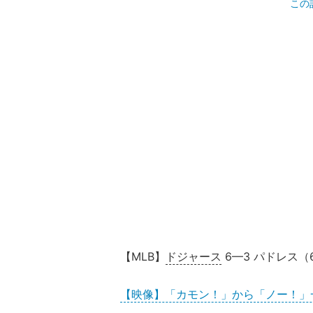
この
【MLB】
ドジャース
6—3 パドレス（
【映像】「カモン！」から「ノー！」