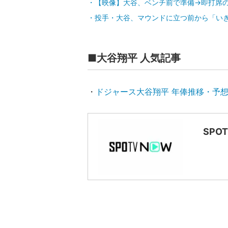
【映像】大谷、ベンチ前で準備→即打席
投手・大谷、マウンドに立つ前から「い
■大谷翔平 人気記事
・
ドジャース大谷翔平 年俸推移・予
SPO