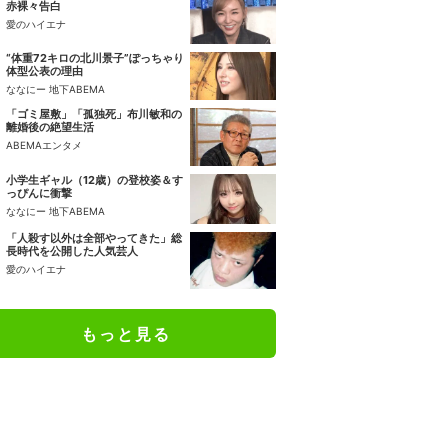
赤裸々告白
愛のハイエナ
“体重72キロの北川景子”ぽっちゃり
体型公表の理由
ななにー 地下ABEMA
「ゴミ屋敷」「孤独死」布川敏和の
離婚後の絶望生活
ABEMAエンタメ
小学生ギャル（12歳）の登校姿＆す
っぴんに衝撃
ななにー 地下ABEMA
「人殺す以外は全部やってきた」総
長時代を公開した人気芸人
愛のハイエナ
もっと見る