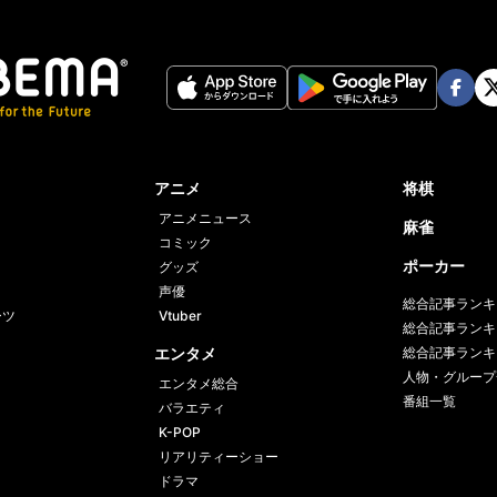
記事の写真をみる（6枚）
Twit
ter
Face
Twi
book
er