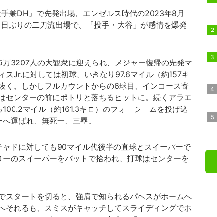
投手兼DH」で先発出場。エンゼルス時代の2023年8月
63日ぶりの二刀流出場で、「投手・大谷」が感情を爆発
万3207人の大観衆に迎えられ、
メジャー
復帰の先発マ
Jr.に対しては初球、いきなり97.6マイル（約157キ
抜く。しかしフルカウントからの6球目、インコース寄
はセンターの前にポトリと落ちるヒットに。続くアラエ
00.2マイル（約161.3キロ）のフォーシームを投げ込
ーへ運ばれ、無死一、三塁。
ャドに対しても90マイル代後半の直球とスイーパーで
ローのスイーパーをバットで拾われ、打球はセンターを
でスタートを切ると、強肩で知られるパヘスがホームへ
へそれるも、スミスがキャッチしてスライディングでホ