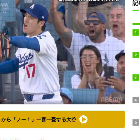
記
」から「ノー！」一喜一憂する大谷