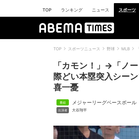
TOP
ランキング
ニュース
スポーツ
TOP
スポーツニュース
野球
MLB
「カモン！」→「ノー
際どい本塁突入シーン
喜一憂
メジャーリーグベースボール
大谷翔平