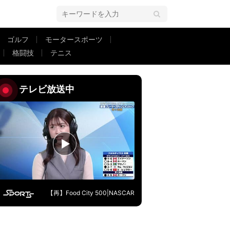
ゴルフ
モータースポーツ
格闘技
テニス
で「二度も」雄叫び、判定に一喜一憂
テレビ放送中
【再】Food City 500|NASCAR