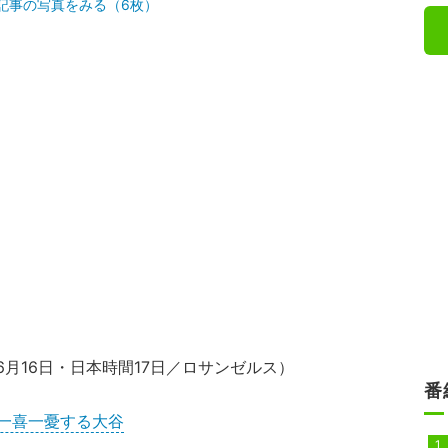
記事の写真をみる（6枚）
6月16日・日本時間17日／ロサンゼルス）
番
一喜一憂する大谷