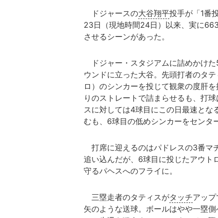
ドジャースの
大谷翔平
投手が「1番
23日（現地時間24日）以来、実に6
させるシーンがあった。
ドジャー・スタジアムに詰めかけた5
ウンドに立った大谷。先頭打者のタティス
ロ）のシンカーを投じて観衆の度肝を
りのストレートで詰まらせるも、打球
スに対しては4球目にこの日最速となる1
むも、6球目の低めシンカーをセンタ
打席に迎えるのはパドレスの3番マチ
追い込んだが、6球目に投じたアウト
守るパヘスへのフライに。
三塁走者のタティスが
タッチ
アップ
矢のような送球。ボールはやや一塁側