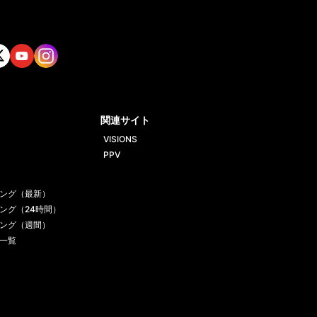
tt
Yout
Insta
ube
gram