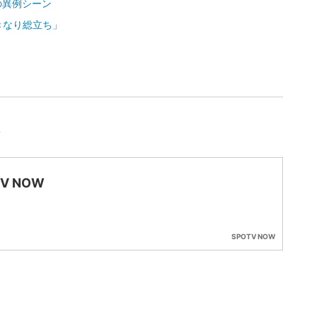
の異例シーン
きなり総立ち」
想
TV NOW
SPOTV NOW