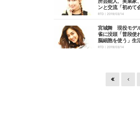
所芸能人、実業家
ンと交流「初めて
とも楽しめる」
RTD｜
2019/03/14
宮城舞 現役モデ
雀に没頭「普段使
脳細胞を使う」生
激に
RTD｜
2019/03/14