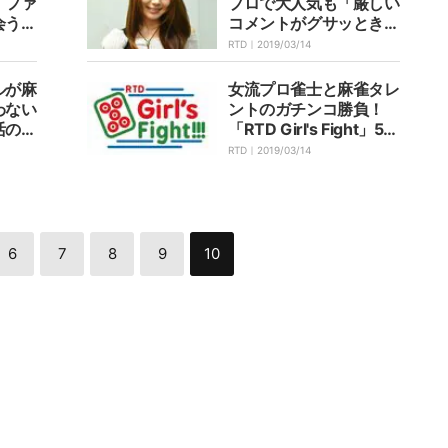
、ファ
プロで大人気も「厳しい
会う人
コメントがグサッときま
す」と悩み
RTD｜
2019/03/14
ルが麻
女流プロ雀士と麻雀タレ
わない
ントのガチンコ勝負！
活の刺
「RTD Girl's Fight」5月
7日放送開始
RTD｜
2019/03/14
6
7
8
9
10