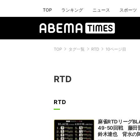
TOP
ランキング
ニュース
スポーツ
TOP
タグ一覧
RTD
10ページ目
RTD
RTD
麻雀RTDリーグBL
49･50回戦 藤
鈴木達也 背水の