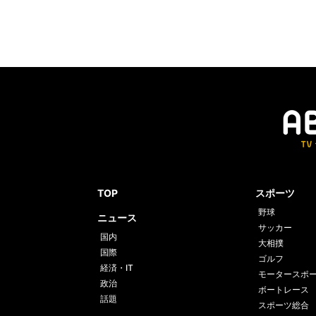
TOP
スポーツ
野球
ニュース
サッカー
国内
大相撲
国際
ゴルフ
経済・IT
モータースポ
政治
ボートレース
話題
スポーツ総合