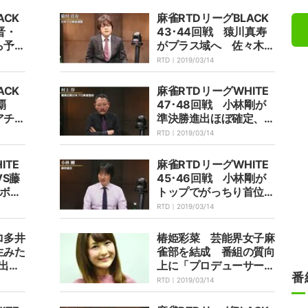
ACK
麻雀RTDリーグBLACK
晋・
43･44回戦 猿川真寿
ら予選
がプラス域へ 佐々木寿
日に放
人は首位堅守
RTD｜
2019/03/14
ACK
麻雀RTDリーグWHITE
覇
47･48回戦 小林剛が
アチェ
準決勝進出ほぼ確定、村
に放
上淳も2位キープ
RTD｜
2019/03/14
ITE
麻雀RTDリーグWHITE
VS藤
45･46回戦 小林剛が
 ボー
トップでがっちり首位
3日
村上は連勝で2位浮上
RTD｜
2019/03/14
ロ多井
椿姫彩菜 芸能界女子麻
生みた
雀部を結成 番組の質向
出て
上に「プロデューサーさ
番
んに頼まれた」
RTD｜
2019/03/14