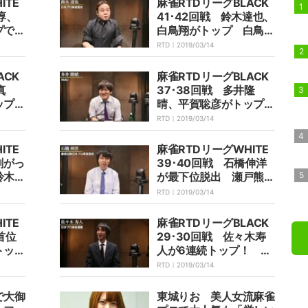
ITE
麻雀RTDリーグBLACK
淳、
41･42回戦 鈴木達也、
プで準
白鳥翔がトップ 白鳥は
2位浮上
RTD｜
2019/03/14
ACK
麻雀RTDリーグBLACK
真
37･38回戦 多井隆
ップ
晴、平賀聡彦がトップ
混戦
準決へ混戦模様
RTD｜
2019/03/14
ITE
麻雀RTDリーグWHITE
剛がっ
39･40回戦 石橋伸洋
鈴木た
が最下位脱出 瀬戸熊直
樹は6位から一気に3位
RTD｜
2019/03/14
ITE
麻雀RTDリーグBLACK
首位
29･30回戦 佐々木寿
トップ
人が6連続トップ！ 鈴
み
木達也は初トップ
RTD｜
2019/03/14
で大御
東城りお 美人女流麻雀