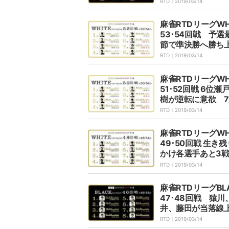
月31日に放送
RTD｜
2019/03/14
麻雀RTDリーグWH
53･54回戦 予選
節で準決勝へ勝ち
のは 7月27日に
RTD｜
2019/03/14
麻雀RTDリーグWH
51･52回戦 6位瀬
樹が逆転に意欲 7
日放送
RTD｜
2019/03/14
麻雀RTDリーグWH
49･50回戦 生き
かけ各選手あと3戦
月20日放送
RTD｜
2019/03/14
麻雀RTDリーグBL
47･48回戦 猿川
井、藤田が当落線
接対決 7月13日
RTD｜
2019/03/14