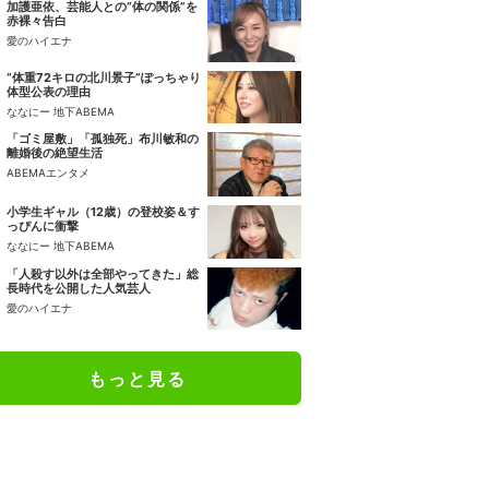
加護亜依、芸能人との“体の関係”を
赤裸々告白
愛のハイエナ
“体重72キロの北川景子”ぽっちゃり
体型公表の理由
ななにー 地下ABEMA
「ゴミ屋敷」「孤独死」布川敏和の
離婚後の絶望生活
ABEMAエンタメ
小学生ギャル（12歳）の登校姿＆す
っぴんに衝撃
ななにー 地下ABEMA
「人殺す以外は全部やってきた」総
長時代を公開した人気芸人
愛のハイエナ
もっと見る