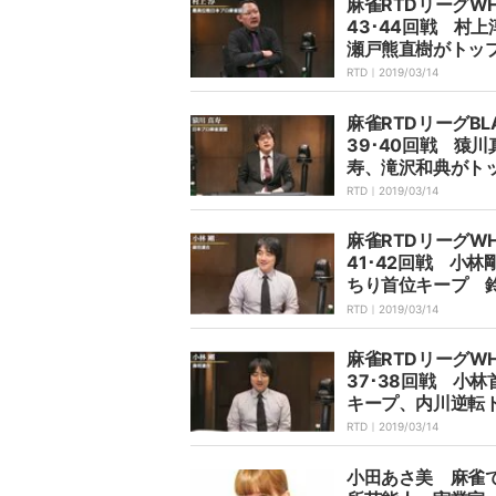
麻雀RTDリーグWH
43･44回戦 村上
瀬戸熊直樹がトッ
決勝圏内へ
RTD｜
2019/03/14
麻雀RTDリーグBL
39･40回戦 猿川
寿、滝沢和典がト
準決勝争いさらに
RTD｜
2019/03/14
麻雀RTDリーグWH
41･42回戦 小林
ちり首位キープ 
ろうが2位に浮上
RTD｜
2019/03/14
麻雀RTDリーグWH
37･38回戦 小林
キープ、内川逆転
で準決勝進出へ望
RTD｜
2019/03/14
小田あさ美 麻雀