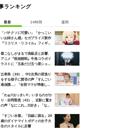
事ランキング
最新
24時間
週間
「バチクソに可愛い」「かっこい
いお姉さん感」セガプライズ新作
『リコリス・リコイル』フィギュ
ア解禁に反響続々
着こなしがまるで高級店と反響、
アニメ『呪術廻戦』牛角コラボイ
ラストに「五条だけ五つ星シェ
フ」
辻希美（39）、中2次男の荷造り
をする様子に賛否の声「すんごい
過保護…」「全部ママが準備して
くれるんだ」
「わぁ!!おっきい!!」いきものがか
り・吉岡聖恵（42）、近影に驚き
の声「なにこれ…大好き」「なん
か親近感が」
「すごい水着」「目線に困る」20
歳のダイナマイトボディの女子大
生のスタイルに反響