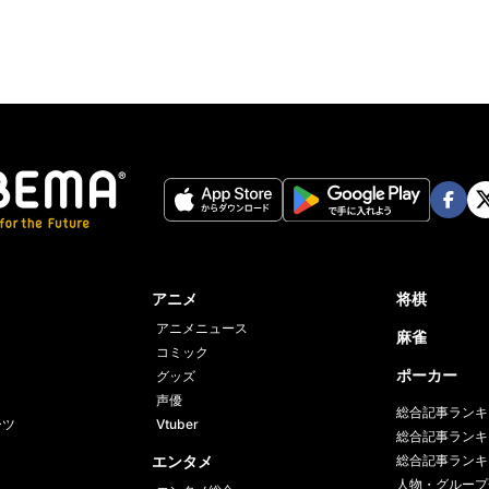
Face
Twi
book
er
アニメ
将棋
アニメニュース
麻雀
コミック
ポーカー
グッズ
声優
総合記事ランキ
ーツ
Vtuber
総合記事ランキ
エンタメ
総合記事ランキ
人物・グループ