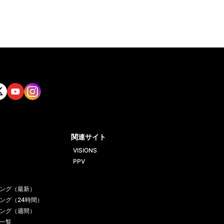
tt
Yout
Insta
ube
gram
関連サイト
VISIONS
PPV
ング（最新）
ング（24時間）
ング（週間）
一覧