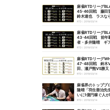
麻雀RTDリーグBL
45･46回戦 藤田
鈴木達也 ラスな
敗退危機 7月10
RTD｜
2019/03/14
送
麻雀RTDリーグBL
43･44回戦 前年
者・多井隆晴 ギ
ンジ宣言 7月6日
RTD｜
2019/03/14
送
麻雀RTDリーグWH
47･48回戦 鈴木
田、瀬戸熊VS勝又
ダー直接対決 7月
RTD｜
2019/03/14
に放送
麻雀界のトッププ
隆晴「羽生善治先
いに1億円稼ぐ人が
きてほしい」
RTD｜
2019/03/14