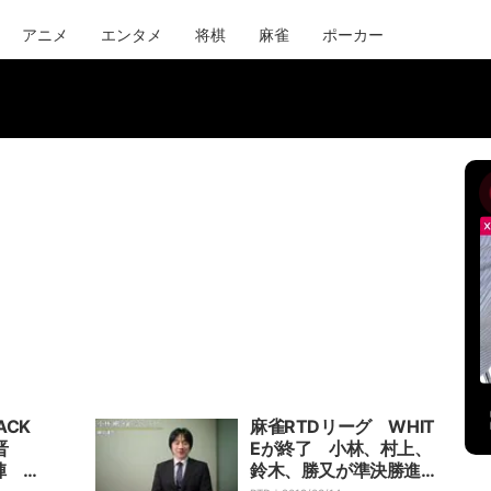
アニメ
エンタメ
将棋
麻雀
ポーカー
ACK
麻雀RTDリーグ WHIT
田晋
Eが終了 小林、村上、
陣 7
鈴木、勝又が準決勝進出