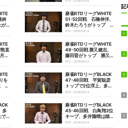
決定
RTD｜
2019/03/14
記
ITE
麻雀RTDリーグWHITE
最終
51･52回戦 石橋伸洋、
上がる
鈴木たろうがトップ 予
放送
選最終戦の組み合わせが
RTD｜
2019/03/14
決定
ITE
麻雀RTDリーグWHITE
戸熊直
49･50回戦 勝又健志、
月24
藤田晋がトップ 勝又5
位 藤田3位へ浮上
RTD｜
2019/03/14
ITE
麻雀RTDリーグBLACK
残りを
47･48回戦 平賀聡彦
 7
トップで2位浮上、多井
隆晴は連勝で4位に肉薄
RTD｜
2019/03/14
ACK
麻雀RTDリーグBLACK
、多
45･46回戦 白鳥翔2位
上で直
キープ、多井隆晴は踏ん
に放送
張り準決勝へ望み
RTD｜
2019/03/14