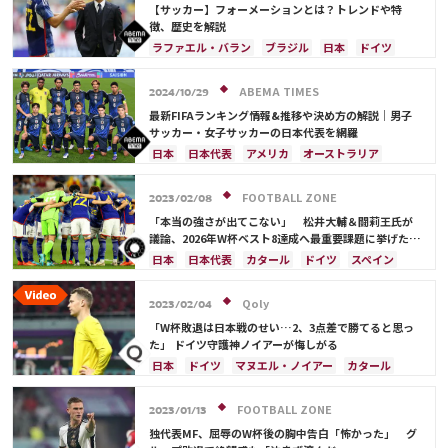
【サッカー】フォーメーションとは？トレンドや特
徴、歴史を解説
ラファエル・バラン
ブラジル
日本
ドイツ
スペイン
フランス
ベルギー
クロアチア
スイス
オランダ
ポーランド
アルゼンチン
ABEMA TIMES
2024/10/29
ウルグアイ
メキシコ
ウェールズ
コスタリカ
最新FIFAランキング情報&推移や決め方の解説｜男子
日本代表
カリム・ベンゼマ
サッカー・女子サッカーの日本代表を網羅
日本
日本代表
アメリカ
オーストラリア
サウジアラビア
ブラジル
アルゼンチン
カタール
イラン
韓国
ドイツ
スペイン
FOOTBALL ZONE
2023/02/08
フランス
ベルギー
スイス
イングランド
「本当の強さが出てこない」 松井大輔＆闘莉王氏が
オランダ
ポルトガル
デンマーク
セルビア
議論、2026年W杯ベスト8達成へ最重要課題に挙げたの
は？
クロアチア
ポーランド
エクアドル
日本
日本代表
カタール
ドイツ
スペイン
ウルグアイ
カナダ
メキシコ
ガーナ
カナダ
メキシコ
アメリカ
コスタリカ
セネガル
カメルーン
モロッコ
ウェールズ
田中 碧
町野 修斗
Qoly
2023/02/04
コスタリカ
「W杯敗退は日本戦のせい…2、3点差で勝てると思っ
た」 ドイツ守護神ノイアーが悔しがる
日本
ドイツ
マヌエル・ノイアー
カタール
スペイン
コスタリカ
日本代表
FOOTBALL ZONE
2023/01/13
独代表MF、屈辱のW杯後の胸中告白「怖かった」 グ