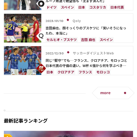
ループ敗退で絶望感も「沈まず済んだ」
ドイツ
スペイン
日本
コスタリカ
日本代表
Qoly
2023/01/10
吉田麻也、顔そっくりのブスケツに「笑いそうになっ
たわ、本当に」
セルヒオ・ブスケツ
吉田 麻也
スペイン
ドイツ
クロアチア
日本
コスタリカ
日本代表
サッカーダイジェストWeb
2022/12/30
同じ“堅守”でも…フランス、クロアチア、モロッコと
日本代表の守備の違い。W杯４強から何を学ぶべき
か？【小宮良之の日本サッカー兵法書】
日本
クロアチア
フランス
モロッコ
日本代表
アントワーヌ・グリーズマン
スペイン
ドイツ
コスタリカ
吉田 麻也
ルカ・モドリッチ
板倉 滉
more
最新記事ランキング