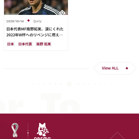
Qoly
2025/10/14
日本代表MF南野拓実、涙にくれた
2022年W杯へのリベンジに燃える
「絶対にリベンジしたい」「サッカ
日本
日本代表
南野 拓実
ー人生をかけた戦い」
クロアチア
長友 佑都
ドイツ
スペイン
川島 永嗣
谷 晃生
吉田 麻也
谷口 彰悟
伊東 純也
View ALL