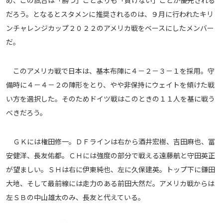
め、この試合は「勝つ」ことよりも「負けない」ことが優先される
だろう。となるとスタメンに推奨されるのは、９月に行われたキリ
運営会社
ンチャレンジカップ２０２２のアメリカ戦をベースにしたメンバー
ご利用にあたって
だ。
プライバシーポリシー
お問い合わせ
このアメリカ戦で日本は、基本布陣に４－２－３－１を採用。守
備時に４－４－２の陣形をとり、やや非保持にウェイトを傾けた戦
Share
い方を選択した。そのためドイツ戦はこのときの１１人を基に戦う
べきだろう。
© AbemaTV. Inc. All Rights Reserved.
ＧＫには権田修一。ＤＦラインは右から酒井宏樹、吉田麻也、冨
安健洋、長友佑都。ＣＨには強度の部分で戦える遠藤航と守田英正
が望ましい。ＳＨは右に伊東純也、左に久保建英。トップ下に鎌田
大地、そして最前線には走力のある前田大然だ。アメリカ戦からは
左ＳＢの中山雄太のみ、長友と代えている。