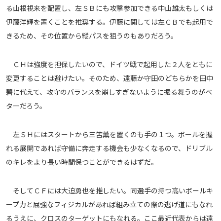
る山根視来を配置し、左ＳＢにも攻撃参加できる中山雄太もしくは
伊藤洋輝を置くことを推奨する。伊藤に関しては左ＣＢでも起用で
きるため、その位置から縦パスを狙うのもありだろう。
ＣＨは強度を担保したいので、ドイツ戦で起用した２人をともに
変更することは避けたい。そのため、遠藤か守田のどちらかを田中
碧に代えて、攻守のバランスを崩しすぎないように振る舞うのがベ
ターだろう。
左ＳＨにはスタートから三笘薫を置くのも手の１つ。ボールを握
れる展開であれば守備に奔走する機会も少なくなるので、ドリブル
のキレをより長い時間保つことができるはずだ。
そしてＣＦには大迫勇也を推したい。同選手の持つ高いボールキ
ープ力と屈強なフィジカルがあれば組み立ての際の逃げ道にもなれ
るうえに、クロスのターゲットにもなれる。ここ最近代表からは遠