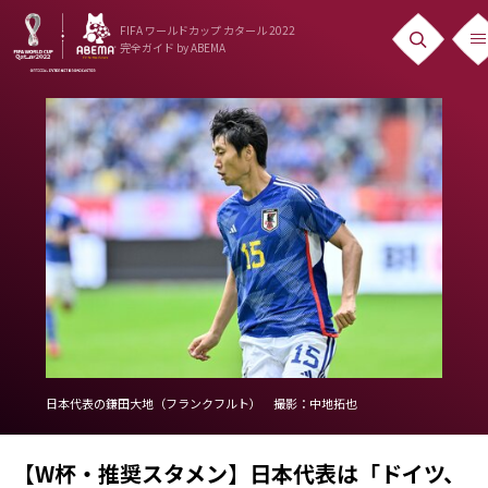
FIFA ワールドカップ カタール 2022
完全ガイド
by ABEMA
ニュース
News
出場国
Teams
日本代表
Team Japan
日程・結果
日本代表の鎌田大地（フランクフルト） 撮影：中地拓也
Schedule
ランキング
【W杯・推奨スタメン】日本代表は「ドイツ、