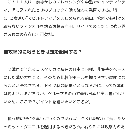
この１１人は、前線からのプレッシングや中盤でのインテンシテ
ィ、押し込まれたときのブロック守備で強みを発揮できる。特
に“２度追い”でビルドアップを苦しめられる前田、欧州でも引けを
取らないフィジカルを誇る遠藤＆守田、サイドでの１対１に強い酒
井＆長友の存在は不可欠だ。
■攻撃的に戦うときは誰を起用する？
２戦目で当たるコスタリカは現在の日本と同様、非保持をベース
にした戦い方をとる。そのため比較的ボールを握りやすい展開にな
ることが予想される。ドイツ戦の結果がどうなるかによっても戦術
は変更されるだろうが、グループＥの中で最も日本と実力差が小さ
いため、ここで３ポイントを狙いたいところだ。
積極的に得点を奪いにいくのであれば、ＧＫは配給力に長けたシ
ュミット・ダニエルを起用するべきだろう。右ＳＢには攻撃力のあ