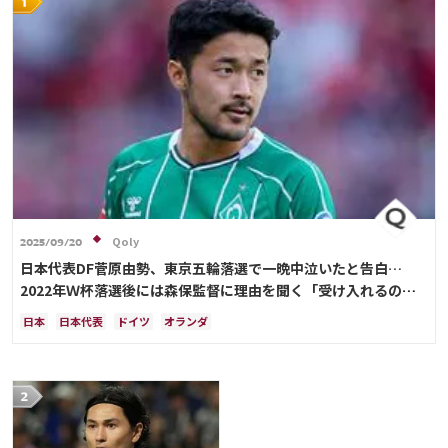
Qoly
2025/09/20
日本代表DF菅原由勢、東京五輪落選で一晩中泣いたと告白…
2022年Ｗ杯落選後には森保監督に理由を聞く「受け入れるのは
難しかった」
日本
日本代表
ドイツ
オランダ