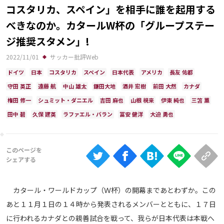
Ranking
コスタリカ、スペイン」を相手に誰を起用する
べきなのか。カタールW杯の「グループステー
大会について
ジ推奨スタメン」!
About
2022/11/01
サッカー批評Web
ドイツ
日本
コスタリカ
スペイン
日本代表
アメリカ
長友 佑都
視聴方法
守田 英正
遠藤 航
中山 雄太
鎌田大地
酒井 宏樹
前田 大然
カナダ
権田 修一
シュミット・ダニエル
吉田 麻也
山根 視来
伊東 純也
三笘 薫
iOS Apps
田中 碧
久保 建英
ラファエル・バラン
冨安 健洋
大迫 勇也
Android
Web
ABEMAの視聴について
カタール・ワールドカップ（Ｗ杯）の開幕まであとわずか。この
TV
あと１１月１日の１４時から発表されるメンバーとともに、１７日
に行われるカナダとの親善試合を戦って、我らが日本代表は本戦へ