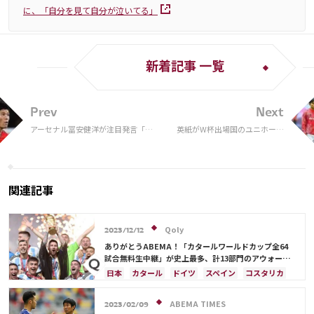
に、「自分を見て自分が泣いてる」
新着記事 一覧
Prev
Next
アーセナル冨安健洋が注目発言「福
英紙がW杯出場国のユニホーム
岡時代に…」英紙がポジション変更
ランキングで日本代表を１位に
予想も
選出！「多くの人が失敗してき
たデザインを打ち破った」と絶
賛
関連記事
Qoly
2023/12/12
ありがとうABEMA！「カタールワールドカップ全64
試合無料生中継」が史上最多、計13部門のアウォード
を受賞
日本
カタール
ドイツ
スペイン
コスタリカ
日本代表
ABEMA TIMES
2023/02/09