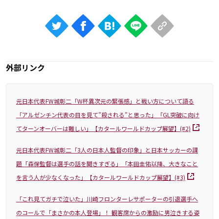
外部リンク
元日本代表FW城彰二「W杯異次元の緊張感」と戦い方について語る
「アルゼンチン代表の目を見て”殺される”と思った」「GL突破に向け
てターンオーバーは難しい」【カタールワールドカップ展望】(#2)
元日本代表FW城彰二「3人の日本人監督の印象」と日本サッカーの課
題「森保監督は選手の話を聞きすぎる」「本田圭佑以降、大きなこと
を言う人が少なくなった」【カタールワールドカップ展望】(#3)
「これ見てガチで泣いた」川崎フロンターレサポーターの引退選手へ
のコールで「まさかの本人登場」！ 観客席からの激励に男泣きする姿