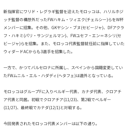
メディアアライアンス
新指揮官にワリド・レグラギ監督を迎えたモロッコは、ハリルホジ
ッチ監督の構想外だったFWハキム・ツィエク(チェルシー)らをW杯
メンバーに招集。その他、GKヤシン・ブヌ(セビージャ)、DFアクラ
フ・ハキミ(パリ・サンジェルマン)、FWユセフ・エン＝ネシリ(セ
ビージャ)らを招集。また、モロッコ代表監督就任前に指揮していた
ウィダードACからも3選手を招集した。
一方で、かつてバルセロナに所属し、スペインから国籍変更してい
たFWムニル・エル・ハダディ(ヘタフェ)は選外となっている。
モロッコはグループFに入りベルギー代表、カナダ代表、クロアチ
ア代表と同居。初戦でクロアチア(11/23)、第2戦でベルギー
(11/27)、最終戦でカナダ(12/1)と対戦する。
今回発表されたモロッコ代表メンバーは以下の通り。