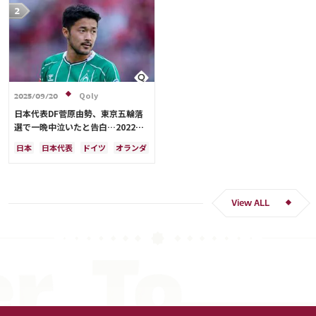
Qoly
2025/09/20
日本代表DF菅原由勢、東京五輪落
選で一晩中泣いたと告白…2022年
Ｗ杯落選後には森保監督に理由を聞
日本
日本代表
ドイツ
オランダ
く「受け入れるのは難しかった」
View ALL