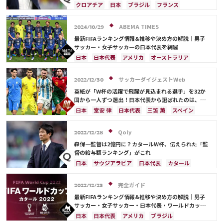
クロアチア
日本
ブラジル
フランス
カタール
ドイツ
デンマーク
スペイン
ベルギー
イングランド
アルゼンチン
ABEMA TIMES
2024/10/29
モロッコ
ルカ・モドリッチ
最新FIFAランキング情報&推移や決め方の解説｜男子
サッカー・女子サッカーの日本代表を網羅
日本
日本代表
アメリカ
オーストラリア
サウジアラビア
ブラジル
アルゼンチン
カタール
イラン
韓国
ドイツ
スペイン
サッカーダイジェストWeb
2022/12/30
フランス
ベルギー
スイス
イングランド
英紙が「W杯の活躍で飛躍が見込まれる選手」を32か
オランダ
ポルトガル
デンマーク
セルビア
国から一人ずつ選出！日本代表から選ばれたのは、堂
安や三笘ではなく…
クロアチア
ポーランド
エクアドル
日本
堂安 律
日本代表
三笘 薫
スペイン
ウルグアイ
カナダ
メキシコ
ガーナ
田中 碧
ドイツ
カタール
クロアチア
イラン
セネガル
カメルーン
モロッコ
ウェールズ
サウジアラビア
デンマーク
セルビア
Qoly
2022/12/28
コスタリカ
フランス
ベルギー
スイス
イングランド
森保一監督は2億円に？カタールW杯、伝えられた「監
オランダ
ポーランド
ポルトガル
ブラジル
督の給与額ランキング」がこれ
アルゼンチン
エクアドル
ウルグアイ
カナダ
日本
サウジアラビア
日本代表
カタール
メキシコ
ガーナ
セネガル
カメルーン
イラン
ドイツ
デンマーク
セルビア
モロッコ
韓国
アメリカ
ウェールズ
スペイン
フランス
ベルギー
クロアチア
完全ガイド
2022/12/23
オーストラリア
コスタリカ
ケイラー・ナバス
スイス
イングランド
オランダ
ポーランド
最新FIFAランキング情報&推移や決め方の解説｜男子
サルダル・アズムン
ポルトガル
ブラジル
アルゼンチン
サッカー・女子サッカー・日本代表・ワールドカップ
出場国を網羅
エクアドル
ウルグアイ
カナダ
メキシコ
日本
日本代表
アメリカ
ブラジル