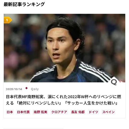
最新記事ランキング
Qoly
2025/10/14
日本代表MF南野拓実、涙にくれた2022年W杯へのリベンジに燃
える 「絶対にリベンジしたい」「サッカー人生をかけた戦い」
日本
日本代表
南野 拓実
クロアチア
長友 佑都
ドイツ
スペイン
川島 永嗣
谷 晃生
吉田 麻也
谷口 彰悟
伊東 純也