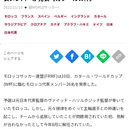
Ranking
2022/11/10
超WORLDサッカー!
大会について
モロッコ
フランス
スペイン
ベルギー
イングランド
カタール
サウジアラビア
クロアチア
カナダ
アクラフ・ハキミ
ドイツ
日本
About
日本代表
視聴方法
iOS Apps
モロッコサッカー連盟(FRMF)は10日、カタール・ワールドカップ
Android
(W杯)に臨むモロッコ代表メンバー26名を発表した。
Web
予選は元日本代表監督のヴァイッド・ハリルホジッチ監督が率いて
ABEMAの視聴について
いたモロッコ。しかし、元々規律をめぐって主軸選手との仲違いを
TV
起こし、チームから追放していたことが問題視されていた他、見解
が合わなかったとして今年8月に解任されていた。