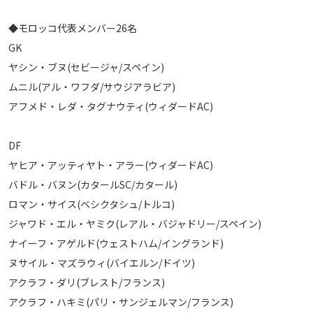
運営会社
◆モロッコ代表メンバー26名
ご利用にあたって
GK
プライバシーポリシー
ヤシン・ブヌ(セビージャ/スペイン)
お問い合わせ
ムニル(アル・ワフダ/サウジアラビア)
アフメド・レダ・タグナウティ(ウィダードAC)
Share
DF
© AbemaTV. Inc. All Rights Reserved.
ヤヒア・アッティヤト・アラー(ウィダードAC)
バドル・バヌン(カタールSC/カタール)
ロマン・サイス(ベシクタシュ/トルコ)
ジャワド・エル・ヤミク(レアル・バジャドリー/スペイン)
ナイーフ・アゲルド(ウェストハム/イングランド)
ヌサイル・マズラウィ(バイエルン/ドイツ)
アクラフ・ダリ(ブレスト/フランス)
アクラフ・ハキミ(パリ・サンジェルマン/フランス)