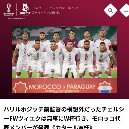
FIFA ワールドカップ カタール 2022
完全ガイド
by ABEMA
ニュース
News
出場国
Teams
日本代表
Team Japan
日程・結果
ハリルホジッチ前監督の構想外だったチェルシ
Schedule
ーFWツィエクは無事にW杯行き、モロッコ代
ランキング
表メンバーが発表《カタールW杯》