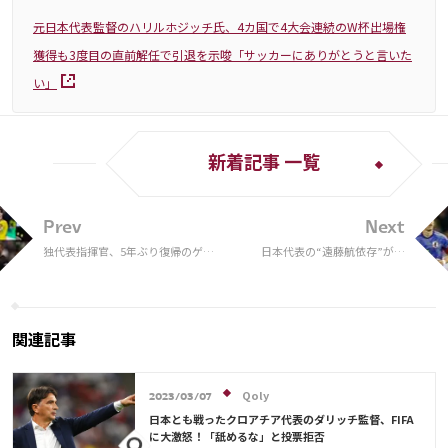
元日本代表監督のハリルホジッチ氏、4カ国で4大会連続のW杯出場権
獲得も3度目の直前解任で引退を示唆「サッカーにありがとうと言いた
い」
新着記事 一覧
Prev
Next
独代表指揮官、5年ぶり復帰のゲッ
日本代表の“遠藤航依存”が露
ツェは「最高の状態」 フンメルス
呈 田中、板倉現在負傷離脱
落選「将来のことも考え…」
中。川辺を試しておくべきだっ
た？
関連記事
Qoly
2023/03/07
日本とも戦ったクロアチア代表のダリッチ監督、FIFA
に大激怒！「舐めるな」と投票拒否