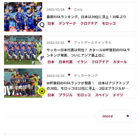
ガーナ
セネガル
カメルーン
モロッコ
韓国
オーストラリア
イラン
フランス
韓国
アメリカ
ウェールズ
オーストラリア
ドイツ
ベルギー
クロアチア
スイス
Qoly
2022/12/23
コスタリカ
イングランド
アルゼンチン
ガーナ
最新FIFAランキング、日本は20位に浮上！10年ぶり
デンマーク
セルビア
スペイン
オランダ
日本
デンマーク
クロアチア
モロッコ
ポーランド
ポルトガル
エクアドル
オーストラリア
日本代表
イラン
ドイツ
ウルグアイ
カナダ
メキシコ
セネガル
セルビア
スペイン
フランス
ベルギー
カメルーン
モロッコ
ウェールズ
コスタリカ
フットボールチャンネル
スイス
イングランド
オランダ
ポーランド
2022/12/22
カタール
サウジアラビア
中山 雄太
ポルトガル
ブラジル
アルゼンチン
サッカー日本代表は何位？ カタールW杯後初のFIFAラ
ンキング発表、ついにアジア最上位に
ウルグアイ
カナダ
メキシコ
セネガル
韓国
日本
日本代表
イラン
クロアチア
カタール
アメリカ
ウェールズ
フランス
ベルギー
ブラジル
アルゼンチン
モロッコ
オーストラリア
サウジアラビア
サッカーキング
2022/12/22
ドイツ
デンマーク
スペイン
スイス
W杯後初のFIFAランクが発表！ 日本はアジアトップ
イングランド
オランダ
ポルトガル
の20位、モロッコは11位に浮上…1位はブラジルがキ
ープ
ウルグアイ
メキシコ
セネガル
韓国
日本
ブラジル
モロッコ
スペイン
ドイツ
アメリカ
三笘 薫
田中 碧
イラン
フランス
ベルギー
クロアチア
ポルトガル
アルゼンチン
デンマーク
セルビア
スイス
イングランド
オランダ
more
ポーランド
ウルグアイ
メキシコ
セネガル
韓国
アメリカ
ウェールズ
オーストラリア