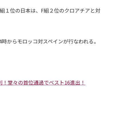
E組１位の日本は、F組２位のクロアチアと対
4時からモロッコ対スペインが行なわれる。
勝利！堂々の首位通過でベスト16進出！