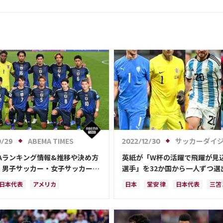
ABEMA TIMES
サッカーダイジェストWe
0/29
2022/12/30
FAランキング情報&推移や決め方
英紙が「W杯の活躍で飛躍が見
｜男子サッカー・女子サッカーの
選手」を32か国から一人ずつ選
表を網羅
代表から選ばれたのは、堂安や
日本代表
アメリカ
日本
堂安 律
日本代表
三笘
なく…
トラリア
サウジアラビア
スペイン
田中 碧
ドイツ
カ
ル
アルゼンチン
カタール
クロアチア
イラン
サウジアラ