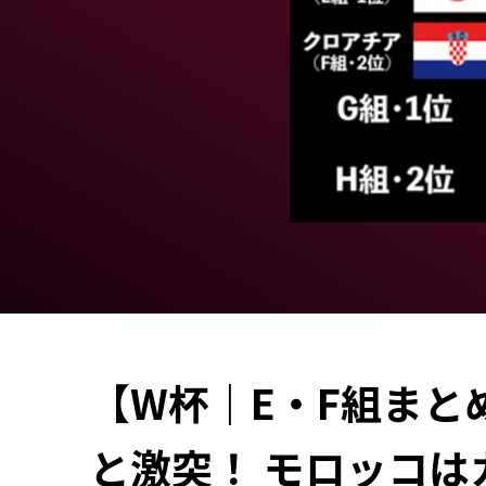
【W杯｜E・F組ま
と激突！ モロッコ