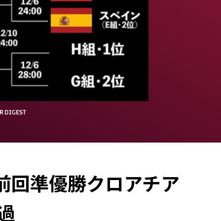
DIGEST
前回準優勝クロアチア
過