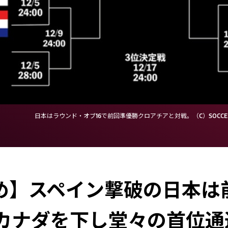
日本はラウンド・オブ16で前回準優勝クロアチアと対戦。（C）SOCCER 
とめ】スペイン撃破の日本は
はカナダを下し堂々の首位通