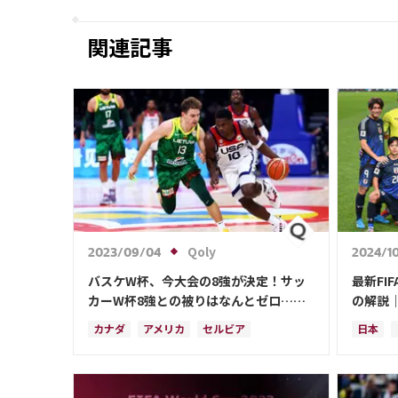
関連記事
Qoly
2023/09/04
2024/1
バスケW杯、今大会の8強が決定！サッ
最新FI
カーW杯8強との被りはなんとゼロ…決
の解説
勝は9/10
日本代
カナダ
アメリカ
セルビア
日本
スペイン
ブラジル
日本
ドイツ
オース
フランス
アルゼンチン
ブラジ