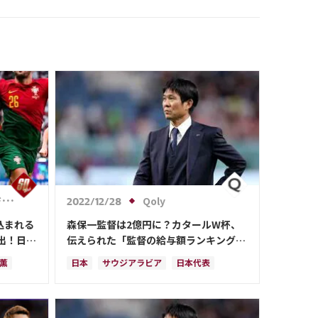
b
Qoly
2022/12/28
込まれる
森保一監督は2億円に？カタールW杯、
出！日本
伝えられた「監督の給与額ランキング」
三笘では
がこれ
 薫
日本
サウジアラビア
日本代表
タール
カタール
イラン
ドイツ
ビア
デンマーク
セルビア
スペイン