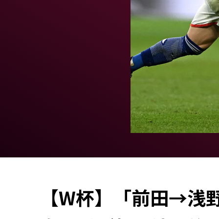
【W杯】「前田→浅野