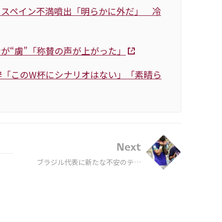
にスペイン不満噴出「明らかに外だ」 冷
が“虜”「称賛の声が上がった」
辞「このW杯にシナリオはない」「素晴ら
Next
ブラジル代表に新たな不安のテレ
ス負傷交代…ジェズスも検査へ