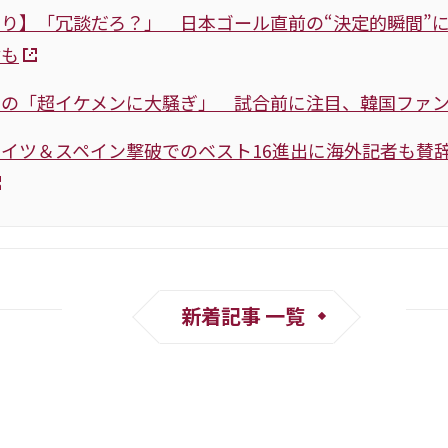
り】「冗談だろ？」 日本ゴール直前の“決定的瞬間”
論も
の「超イケメンに大騒ぎ」 試合前に注目、韓国ファン
イツ＆スペイン撃破でのベスト16進出に海外記者も賛
新着記事 一覧