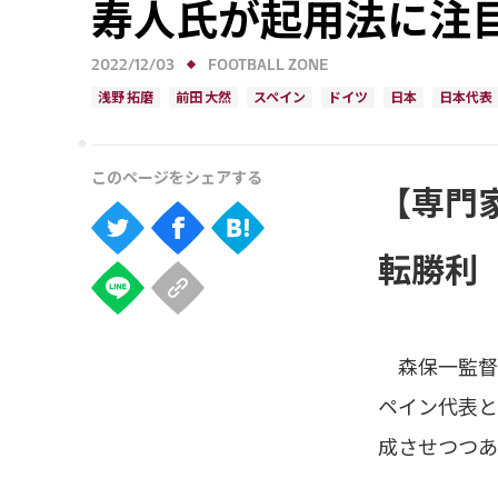
寿人氏が起用法に注
2022/12/03
FOOTBALL ZONE
浅野 拓磨
前田 大然
スペイン
ドイツ
日本
日本代表
【専門
転勝利
森保一監督率
ペイン代表と
成させつつあ