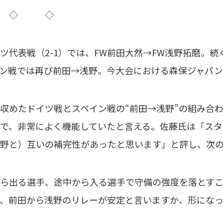
◇ ◇
代表戦（2-1）では、FW前田大然→FW浅野拓磨。続
ン戦では再び前田→浅野。今大会における森保ジャパンの
めたドイツ戦とスペイン戦の“前田→浅野”の組み合わ
で、非常によく機能していたと言える。佐藤氏は「ス
野と）互いの補完性があったと思います」と評し、次
ら出る選手、途中から入る選手で守備の強度を落とす
、前田から浅野のリレーが安定と言いますか、形になっ