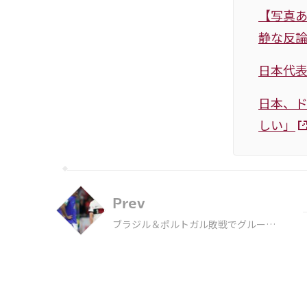
【写真あ
静な反
日本代表
日本、ド
しい」
Prev
ブラジル＆ポルトガル敗戦でグループ
ステージ3連勝チームは無し…米大会
以来28年ぶりで32か国制になってか
らは初