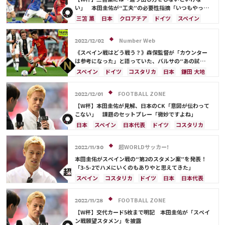
い」 本田圭佑が“工夫”の必要性指摘「いつもやった
ら出せるんですけど…」
三笘 薫
日本
クロアチア
ドイツ
スペイン
谷 晃生
谷口 彰悟
伊東 純也
日本代表
浅野 拓磨
サディオ・マネ
前田 大然
Number Web
2022/12/02
《スペイン戦はどう戦う？》森保監督が「カウンター
は参考になった」と語っていた、バルサの“あの試
合”とは？
スペイン
ドイツ
コスタリカ
日本
鎌田 大地
前田 大然
谷 晃生
山根 視来
浅野 拓磨
守田 英正
上田 綺世
冨安 健洋
相馬 勇紀
FOOTBALL ZONE
2022/12/01
カナダ
日本代表
伊東 純也
田中 碧
【W杯】本田圭佑が見解、日本のCK「意図が伝わって
久保 建英
ペドリ
遠藤 航
エクアドル
こない」 課題のセットプレー「微妙ですよね」
セネガル
アメリカ
柴崎 岳
三笘 薫
日本
スペイン
日本代表
ドイツ
コスタリカ
サディオ・マネ
酒井 宏樹
堂安 律
伊東 純也
浅野 拓磨
守田 英正
三笘 薫
上田 綺世
久保 建英
サディオ・マネ
前田 大然
超WORLDサッカー!
2022/11/30
本田圭佑がスペイン戦の“第2のスタメン案”を発表！
「3-5-2でハメにいくのもありやと思えてきた」
スペイン
コスタリカ
ドイツ
日本
日本代表
権田 修一
吉田 麻也
伊東 純也
浅野 拓磨
守田 英正
三笘 薫
田中 碧
久保 建英
FOOTBALL ZONE
2022/11/28
サディオ・マネ
板倉 滉
前田 大然
冨安 健洋
【W杯】交代カード5枚まで明記 本田圭佑が「スペイ
遠藤 航
ン戦願望スタメン」を披露