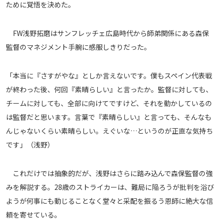
ために覚悟を決めた。
FW浅野拓磨はサンフレッチェ広島時代から師弟関係にある森保
監督のマネジメント手腕に感服しきりだった。
「本当に『さすがやな』としか言えないです。僕もスペイン代表戦
が終わった後、何回『素晴らしい』と言ったか。監督に対しても、
チームに対しても、全部に向けてですけど、それを動かしているの
は監督だと思います。言葉で『素晴らしい』と言っても、そんなも
んじゃないくらい素晴らしい。えぐいな…というのが正直な気持ち
です」（浅野）
これだけでは抽象的だが、浅野はさらに踏み込んで森保監督の強
みを解説する。28歳のストライカーは、難局に陥ろうが批判を浴び
ようが何事にも動じることなく堂々と采配を振るう恩師に絶大な信
頼を寄せている。