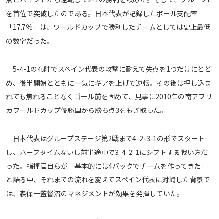
メディアアライアンス
を首位で突破したのである。日本代表が記録したボール支配率
「17.7％」は、ワールドカップで勝利したチームとしては史上最低
の数字だった。
5-4-1の布陣でスペイン代表の攻撃に耐えて失点を1つだけにとど
め、後半開始とともに一気にギアを上げて逆転。その後は押し込ま
れても焦れることなくゴール前を固めて、見事に2010年の南アフリ
カワールドカップ優勝国から勝ち点3をもぎ取った。
日本代表はグループステージ第2戦まで4-2-3-1の形でスタート
し、ハーフタイムないし前半途中で3-4-2-1にシフトする戦い方だ
った。指揮官自らが「基本的には4バックでチームを作ってきた」
と語る中、それまでの流れを変えてスペイン代表に対峙した背景で
は、森保一監督流のマネジメントが効果を発揮していた。