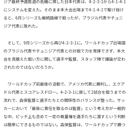
ジア最終予選敗退の危機に瀕した日本代表は、4-2-3-1から4-1-4-1
にシステムを変えた。そのまま本大会出場まで4-1-4-1で駆け抜け
ると、6月シリーズも継続路線で戦ったが、ブラジル代表やチュニ
ジア代表に敗れた。
そして、9月シリーズから再び4-2-3-1に。ワールドカップ出場国
のブラジル代表やチュニジア代表との対戦で力を発揮できず、本大
会を見据えた戦い方に関して選手や監督、スタッフ陣で議論が交わ
されたのではないだろうか。
ワールドカップ前最後の活動で、アメリカ代表に勝利し、エクア
ドル代表とスコアレスドロー。4-2-3-1に戻して2試合を戦うまでの
流れで、森保監督と選手たちとの関係性のバランスが整った。サッ
カーにおいて「最後に責任を取るのは監督」という考え方が一般的
な中、ピッチ上も含めて一定の裁量権を選手たちに渡すという判断
は簡単にできるものではない。森保監督は、ワールドカップで勝つ