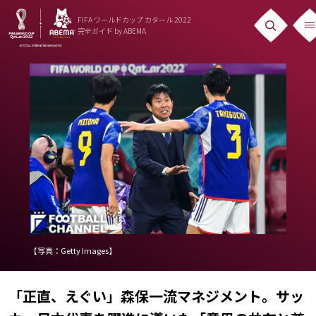
FIFA ワールドカップ カタール 2022
完全ガイド
by ABEMA
ニュース
News
出場国
Teams
日本代表
Team Japan
日程・結果
【写真：Getty Images】
Schedule
「正直、えぐい」森保一流マネジメント。サッ
ランキング