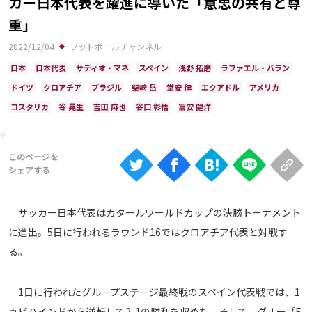
カー日本代表を躍進に導いた「意思の共有と尊
Ranking
重」
大会について
2022/12/04
フットボールチャンネル
About
日本
日本代表
サディオ・マネ
スペイン
浅野 拓磨
ラファエル・バラン
ドイツ
クロアチア
ブラジル
柴崎 岳
堂安 律
エクアドル
アメリカ
コスタリカ
谷 晃生
吉田 麻也
谷口 彰悟
冨安 健洋
視聴方法
iOS Apps
Android
サッカー日本代表はカタールワールドカップの決勝トーナメント
Web
に進出。5日に行われるラウンド16ではクロアチア代表と対戦す
ABEMAの視聴について
る。
TV
1日に行われたグループステージ最終戦のスペイン代表戦では、1
点ビハインドから逆転して2-1の勝利を収めた。そして、グループE