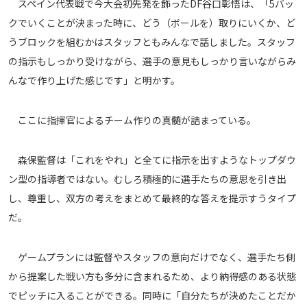
スペイン代表戦で今大会初先発を飾ったDF谷口彰悟は、「5バッ
運営会社
クでいくことが決まった時に、どう（ボールを）取りにいくか、ど
ご利用にあたって
うブロックを組むかはスタッフともみんなで話しました。スタッフ
の指示もしっかり受けながら、選手の意見もしっかり言いながらみ
プライバシーポリシー
んなで作り上げた感じです」と明かす。
お問い合わせ
ここに指揮官によるチーム作りの真髄が詰まっている。
Share
© AbemaTV. Inc. All Rights Reserved.
森保監督は「これをやれ」と全てに指示を出すようなトップダウ
ン型の指導者ではない。むしろ積極的に選手たちの意思を引き出
し、尊重し、双方の考えをまとめて最終的な答えを提示すうタイプ
だ。
ゲームプランには監督やスタッフの意向だけでなく、選手たち側
から提案した戦い方も多分に含まれるため、より納得感のある状態
でピッチに入ることができる。同時に「自分たちが決めたことだか