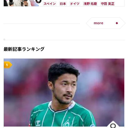
スペイン
日本
ドイツ
浅野 拓磨
守田 英正
三笘 薫
久保 建英
コスタリカ
権田 修一
吉田 麻也
堂安 律
冨安 健洋
相馬 勇紀
日本代表
谷 晃生
長友 佑都
谷口 彰悟
more
山根 視来
伊東 純也
上田 綺世
鎌田 大地
サディオ・マネ
板倉 滉
前田 大然
遠藤 航
最新記事ランキング