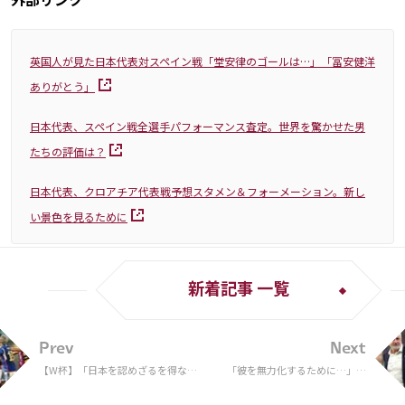
英国人が見た日本代表対スペイン戦「堂安律のゴールは…」「冨安健洋
ありがとう」
日本代表、スペイン戦全選手パフォーマンス査定。世界を驚かせた男
たちの評価は？
日本代表、クロアチア代表戦予想スタメン＆フォーメーション。新し
い景色を見るために
新着記事 一覧
Prev
Next
【W杯】「日本を認めざるを得な
「彼を無力化するために…」メ
い」 森保ジャパン旋風に韓国衝撃
ッシ対策を語ったオーストラリ
「受け入れがたいが…」
ア指揮官、マラドーナ＆メッシ