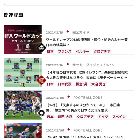
との対戦を誇る「私は特権を持
っていた」
関連記事
完全ガイド
2022/12/19
ワールドカップ2018の優勝国・順位・組み合わせ一覧
日本の結果は？
日本
フランス
ベルギー
クロアチア
イングランド
セネガル
ブラジル
ポーランド
アルゼンチン
ドイツ
ウルグアイ
サッカーダイジェストWeb
2022/12/16
オーストラリア
サウジアラビア
デンマーク
【４年後の日本代表“理想イレブン”】森保監督続投な
スペイン
メキシコ
スイス
ポルトガル
ら大きな変更はなさそう。板倉にはモチベーターとし
ての役割を期待したい
イラン
セルビア
モロッコ
韓国
コスタリカ
日本
日本代表
板倉 滉
大迫 勇也
日本代表
原口 元気
浅野 拓磨
ロメル・ルカク
クロアチア
長友 佑都
酒井 宏樹
ドイツ
サディオ・マネ
ケビン・デ・ブライネ
スペイン
川島 永嗣
吉田 麻也
浅野 拓磨
FOOTBALL ZONE
2022/12/06
アントワーヌ・グリーズマン
ハリー・ケイン
久保 建英
カタール
ポルトガル
コスタリカ
【W杯】「失点するのは分かっていた」 本田圭
オランダ
プレーオフ
アメリカ
中山 雄太
C・ロナウド
鎌田 大地
佑、“想定内”の失点で日本に交代を要求
ルカ・モドリッチ
リオネル・メッシ
サディオ・マネ
前田 大然
町野 修斗
日本
前田 大然
クロアチア
ドイツ
スペイン
ポール・ポグバ
大迫 勇也
日本代表
長友 佑都
伊東 純也
浅野 拓磨
鎌田 大地
サディオ・マネ
堂安 律
FOOTBALL ZONE
2022/12/06
【W杯】三笘薫には「違う出し方をしないといけな