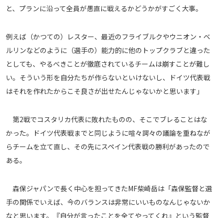
と、プランに沿って全員が愚直に戦えるかどうかがすごく大事。
例えば（かつての）レスター、最近のフライブルクやウニオン・ベ
ルリンなどのように（選手の）能力的に他のトップクラブと違った
としても、やるべきことが徹底されているチームは崩すことが難し
い。そういう形を自分たちが作らないといけないし、ドイツ代表戦
はそれを作れたからこそ良さが出せたんじゃないかと思います」
第2戦でコスタリカ代表に敗れたものの、そこでブレることはな
かった。ドイツ代表戦までと同じように喧々諤々の議論を重ねなが
らチームを立て直し、その先にスペイン代表戦の勝利があったので
ある。
森保ジャパンで長く中心を担ってきたMF柴崎岳は「森保監督と選
手の関係でいえば、今のバランスは非常にいいものなんじゃないか
なと思います。『自分が言ったことを全てやってくれ』という監督