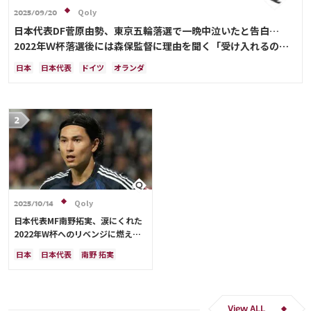
Qoly
2025/09/20
日本代表DF菅原由勢、東京五輪落選で一晩中泣いたと告白…
2022年Ｗ杯落選後には森保監督に理由を聞く「受け入れるのは
難しかった」
日本
日本代表
ドイツ
オランダ
Qoly
2025/10/14
日本代表MF南野拓実、涙にくれた
2022年W杯へのリベンジに燃える
「絶対にリベンジしたい」「サッカ
日本
日本代表
南野 拓実
ー人生をかけた戦い」
クロアチア
長友 佑都
ドイツ
スペイン
川島 永嗣
谷 晃生
吉田 麻也
谷口 彰悟
伊東 純也
View ALL