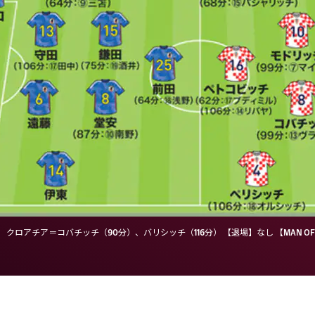
クロアチア＝コバチッチ（90分）、バリシッチ（116分） 【退場】なし 【MAN OF 