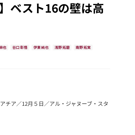
】ベスト16の壁は高
 麻也
谷口 彰悟
伊東 純也
浅野 拓磨
南野 拓実
ロアチア／12月５日／アル・ジャヌーブ・スタ