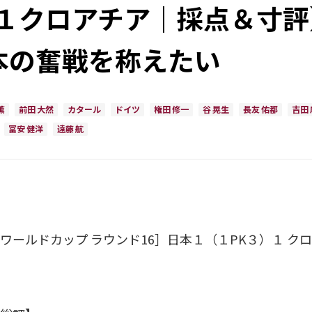
１クロアチア｜採点＆寸評
本の奮戦を称えたい
薫
前田 大然
カタール
ドイツ
権田 修一
谷 晃生
長友 佑都
吉田
冨安 健洋
遠藤 航
ワールドカップ ラウンド16］日本１（１PK３）１ ク