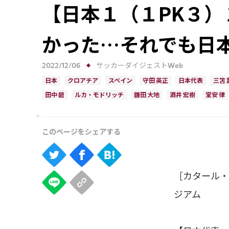
【日本１（１PK３）
かった…それでも日
2022/12/06
サッカーダイジェストWeb
日本
クロアチア
スペイン
守田 英正
日本代表
三笘 
田中 碧
ルカ・モドリッチ
鎌田 大地
酒井 宏樹
堂安 律
［カタール・
ジアム