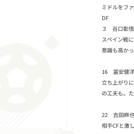
ミドルをファ
DF
３ 谷口彰悟 
スペイン戦に
意識も高かっ
16 冨安健
立ち上がりに
の工夫も。た
22 吉田麻
相手CFと激