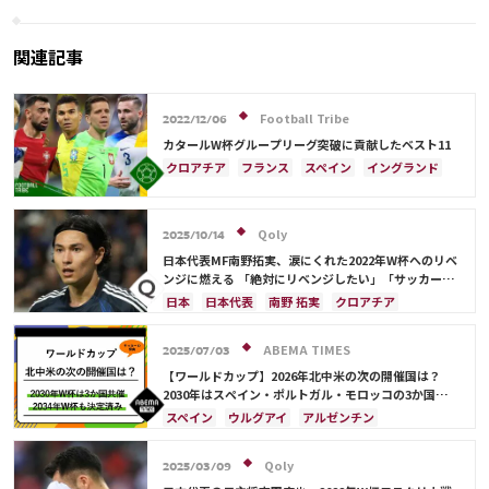
戦の末に勝利【Ｗ杯ラウンド
16】
関連記事
Football Tribe
2022/12/06
カタールW杯グループリーグ突破に貢献したベスト11
クロアチア
フランス
スペイン
イングランド
日本
ポーランド
ポルトガル
モロッコ
オランダ
ブラジル
オーストラリア
Qoly
セルヒオ・ブスケツ
アルゼンチン
2025/10/14
キリアン・ムバッペ
アクラフ・ハキミ
日本代表MF南野拓実、涙にくれた2022年W杯へのリベ
ンジに燃える 「絶対にリベンジしたい」「サッカー人
カゼミーロ
堂安 律
スイス
サウジアラビア
生をかけた戦い」
日本
日本代表
南野 拓実
クロアチア
ドイツ
デンマーク
ベルギー
カナダ
長友 佑都
ドイツ
スペイン
川島 永嗣
セネガル
韓国
アメリカ
コスタリカ
谷 晃生
吉田 麻也
谷口 彰悟
伊東 純也
ABEMA TIMES
日本代表
C・ロナウド
ネイマール
2025/07/03
メンフィス・デパイ
【ワールドカップ】2026年北中米の次の開催国は？
2030年はスペイン・ポルトガル・モロッコの3か国共
催！ ウルグアイ・アルゼンチン・パラグアイでも限定
スペイン
ウルグアイ
アルゼンチン
開催
ポルトガル
モロッコ
ブラジル
ドイツ
サウジアラビア
メキシコ
アメリカ
フランス
Qoly
2025/03/09
イングランド
日本
カナダ
韓国
セルビア