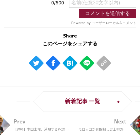
Share
新着記事 一覧
Prev
Next
【W杯】本田圭佑、過熱するPK論争
モロッコが死闘制し史上初の８
に持論「イメトレが最善案」 ファ
強入り！ 無敵艦隊スペインの猛
ン「その通り」「間違いない」の声
攻凌ぎ切り０－０で突入したPK