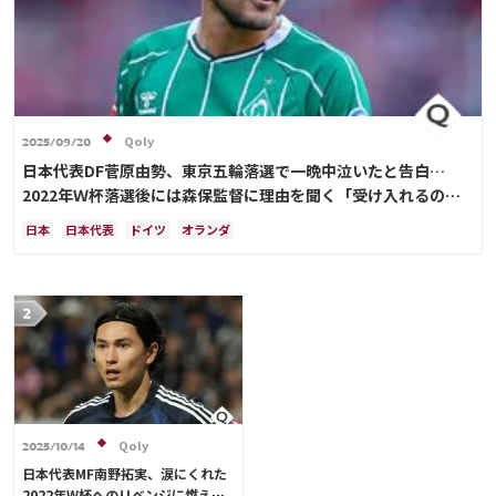
Qoly
2025/09/20
日本代表DF菅原由勢、東京五輪落選で一晩中泣いたと告白…
2022年Ｗ杯落選後には森保監督に理由を聞く「受け入れるのは
難しかった」
日本
日本代表
ドイツ
オランダ
Qoly
2025/10/14
日本代表MF南野拓実、涙にくれた
2022年W杯へのリベンジに燃える