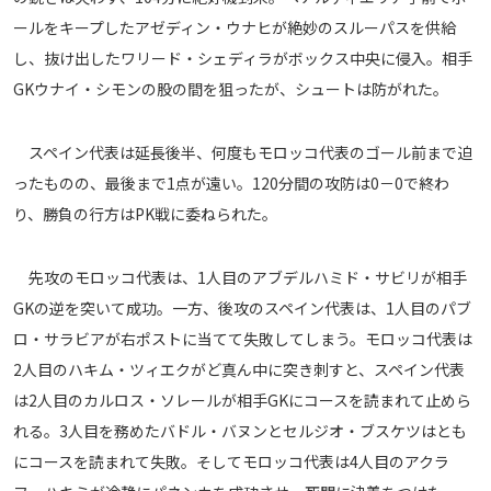
ールをキープしたアゼディン・ウナヒが絶妙のスルーパスを供給
運営会社
し、抜け出したワリード・シェディラがボックス中央に侵入。相手
ご利用にあたって
GKウナイ・シモンの股の間を狙ったが、シュートは防がれた。
プライバシーポリシー
お問い合わせ
スペイン代表は延長後半、何度もモロッコ代表のゴール前まで迫
ったものの、最後まで1点が遠い。120分間の攻防は0－0で終わ
Share
り、勝負の行方はPK戦に委ねられた。
© AbemaTV. Inc. All Rights Reserved.
先攻のモロッコ代表は、1人目のアブデルハミド・サビリが相手
GKの逆を突いて成功。一方、後攻のスペイン代表は、1人目のパブ
ロ・サラビアが右ポストに当てて失敗してしまう。モロッコ代表は
2人目のハキム・ツィエクがど真ん中に突き刺すと、スペイン代表
は2人目のカルロス・ソレールが相手GKにコースを読まれて止めら
れる。3人目を務めたバドル・バヌンとセルジオ・ブスケツはとも
にコースを読まれて失敗。そしてモロッコ代表は4人目のアクラ