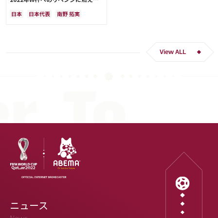
「絶対にリベンジしたい」「サッカ
日本
日本代表
南野 拓実
ー人生をかけた戦い」
クロアチア
長友 佑都
ドイツ
スペイン
川島 永嗣
谷 晃生
吉田 麻也
谷口 彰悟
伊東 純也
View ALL
ニュース