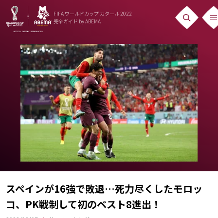
FIFA ワールドカップ カタール 2022
完全ガイド
by ABEMA
ニュース
News
出場国
Teams
日本代表
Team Japan
日程・結果
Schedule
スペインが16強で敗退…死力尽くしたモロッ
コ、PK戦制して初のベスト8進出！
ランキング