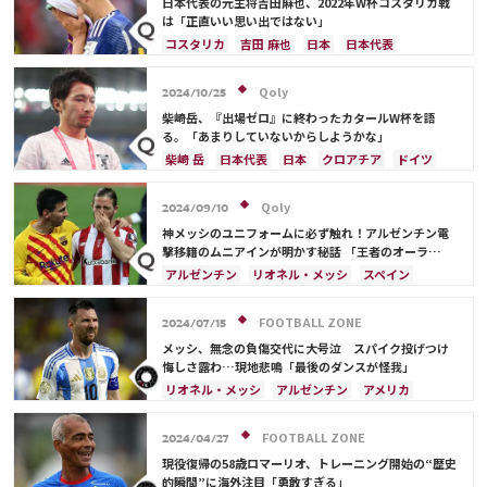
日本代表の元主将吉田麻也、2022年W杯コスタリカ戦
スイス
オーストラリア
カタール
ウェールズ
は「正直いい思い出ではない」
コスタリカ
吉田 麻也
日本
日本代表
メキシコ
アメリカ
山根 視来
スペイン
Qoly
2024/10/25
柴崎岳、『出場ゼロ』に終わったカタールW杯を語
る。「あまりしていないからしようかな」
柴崎 岳
日本代表
日本
クロアチア
ドイツ
スペイン
Qoly
2024/09/10
神メッシのユニフォームに必ず触れ！アルゼンチン電
撃移籍のムニアインが明かす秘話 「王者のオーラ
を…」
アルゼンチン
リオネル・メッシ
スペイン
FOOTBALL ZONE
2024/07/15
メッシ、無念の負傷交代に大号泣 スパイク投げつけ
悔しさ露わ…現地悲鳴「最後のダンスが怪我」
リオネル・メッシ
アルゼンチン
アメリカ
日本
スペイン
FOOTBALL ZONE
2024/04/27
現役復帰の58歳ロマーリオ、トレーニング開始の“歴史
的瞬間”に海外注目「勇敢すぎる」