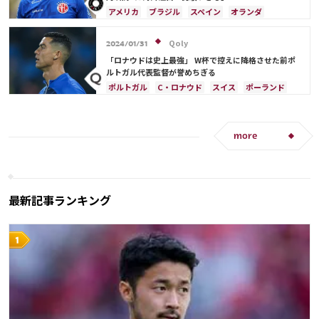
アメリカ
ブラジル
スペイン
オランダ
オーストラリア
Qoly
2024/01/31
「ロナウドは史上最強」 W杯で控えに降格させた前ポ
ルトガル代表監督が誉めちぎる
ポルトガル
C・ロナウド
スイス
ポーランド
more
最新記事ランキング