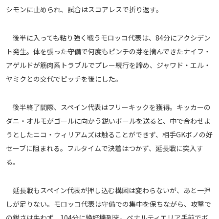
シモンに止められ、試合はスコアレスで折り返す。
メディアアライアンス
後半に入っても粘り強く戦うモロッコ代表は、84分にアクシデン
ト発生。体を張った守備で何度もピンチの芽を摘んできたナイフ・
アゲルドが筋肉系トラブルでプレー続行を諦め、ジャワド・エル・
ヤミクとの交代でピッチを後にした。
後半終了間際、スペイン代表はフリーキックを獲得。キッカーの
ダニ・オルモがゴールに向かう鋭いボールを送ると、中で合わせよ
うとしたニコ・ウィリアムズは触ることができず、相手GKボノの好
セーブに阻まれる。フルタイムで決着はつかず、延長戦に突入す
る。
延長戦もスペイン代表が押し込む構図は変わらないが、あと一押
しが足りない。モロッコ代表は守備での集中を保ちながら、攻撃で
の鋭さは失わず、104分に絶好機到来。ペナルティエリア手前でボ