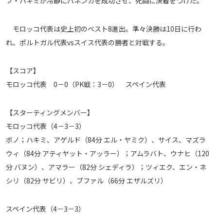
フ・ハキミが冷静にパネンカを成功させ、死闘に決着をつけた。
モロッコ代表は史上初のベスト8進出。準々決勝は10日に行わ
れ、ポルトガル代表vsスイス代表の勝者と対戦する。
【スコア】
モロッコ代表 0－0（PK戦：3－0） スペイン代表
【スターティングメンバー】
モロッコ代表（4－3－3）
ボノ；ハキミ、アゲルド（84分 エル・ヤミク）、サイス、マズラ
ウィ（84分 アティヤット・アッラー）；アムラバト、ウナヒ（120
分 バヌン）、アマラー（82分 シェディラ）；ツィエク、エン・ネ
シリ（82分 サビリ）、ブファル（66分 エザルズリ）
スペイン代表（4－3－3）