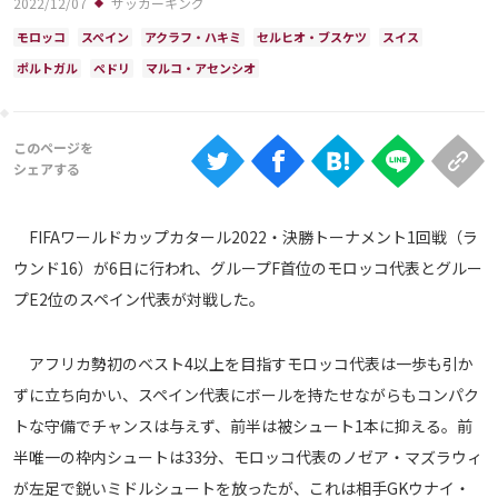
2022/12/07
サッカーキング
Ranking
モロッコ
スペイン
アクラフ・ハキミ
セルヒオ・ブスケツ
スイス
大会について
ポルトガル
ペドリ
マルコ・アセンシオ
About
視聴方法
FIFAワールドカップカタール2022・決勝トーナメント1回戦（ラ
iOS Apps
ウンド16）が6日に行われ、グループF首位のモロッコ代表とグルー
プE2位のスペイン代表が対戦した。
Android
アフリカ勢初のベスト4以上を目指すモロッコ代表は一歩も引か
Web
ABEMAの視聴について
ずに立ち向かい、スペイン代表にボールを持たせながらもコンパク
トな守備でチャンスは与えず、前半は被シュート1本に抑える。前
TV
半唯一の枠内シュートは33分、モロッコ代表のノゼア・マズラウィ
が左足で鋭いミドルシュートを放ったが、これは相手GKウナイ・