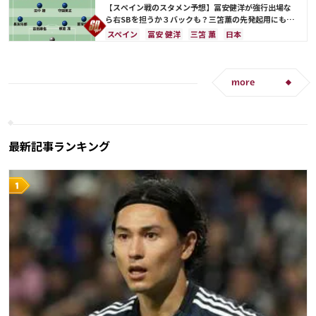
マヌエル・ノイアー
酒井 宏樹
町野 修斗
田中 碧
板倉 滉
前田 大然
遠藤 航
相馬 勇紀
【スペイン戦のスタメン予想】冨安健洋が強行出場な
ら右SBを担うか３バックも？三笘薫の先発起用にも期
待
スペイン
冨安 健洋
三笘 薫
日本
コスタリカ
ドイツ
守田 英正
鎌田 大地
相馬 勇紀
長友 佑都
吉田 麻也
伊東 純也
田中 碧
久保 建英
板倉 滉
前田 大然
遠藤 航
more
カタール
日本代表
権田 修一
山根 視来
柴崎 岳
南野 拓実
酒井 宏樹
最新記事ランキング