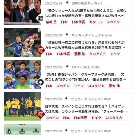
ポルトガル
モロッコ
柴崎 岳
カタール
超WORLDサッカー!
2022/12/08
スペイン
川島 永嗣
シュミット・ダニエル
「夫のサッカー人生が1日でも長く続くように」出場な
山根 視来
田中 碧
久保 建英
板倉 滉
しに終わった柴崎岳の妻・真野恵里菜さんがW杯への
想いを綴る「今までとは全然違うものでした」
伊藤 洋輝
柴崎 岳
日本
日本代表
カタール
スペイン
町野 修斗
サッカーダイジェストWeb
2022/12/07
「遠藤は唯一無二の存在になれる」元日本代表ＭＦが
カタールＷ杯を戦った日本代表全26選手を５段階評
価！「ただひとりの“Ｓ”は…」
日本
日本代表
遠藤 航
クロアチア
ドイツ
スペイン
コスタリカ
吉田 麻也
カタール
伊東 純也
守田 英正
三笘 薫
酒井 宏樹
FOOTBALL ZONE
2022/12/04
前田 大然
カナダ
川島 永嗣
権田 修一
【W杯】森保ジャパン「グループリーグ通信簿」 文
シュミット・ダニエル
谷 晃生
長友 佑都
句なしの“Sランク”評価は6人…出場全選手＆監督を査
定
谷口 彰悟
山根 視来
柴崎 岳
浅野 拓磨
日本
スペイン
ドイツ
コスタリカ
堂安 律
南野 拓実
上田 綺世
田中 碧
久保 建英
権田 修一
吉田 麻也
浅野 拓磨
三笘 薫
鎌田 大地
板倉 滉
堂安 律
冨安 健洋
田中 碧
鎌田 大地
冨安 健洋
谷 晃生
サッカーダイジェストWeb
2022/12/01
相馬 勇紀
伊藤 洋輝
町野 修斗
長友 佑都
谷口 彰悟
伊東 純也
上田 綺世
日本代表、スペインにどうすれば勝てる？｜ハイプレ
久保 建英
板倉 滉
前田 大然
遠藤 航
スは危険。カウンター発動を見極め、“フィーバータイ
ム”の有効活用を【W杯】
相馬 勇紀
伊藤 洋輝
カタール
川島 永嗣
スペイン
日本
日本代表
ドイツ
コスタリカ
日本代表
シュミット・ダニエル
山根 視来
鎌田 大地
三笘 薫
久保 建英
カタール
柴崎 岳
南野 拓実
守田 英正
柴崎 岳
伊東 純也
浅野 拓磨
守田 英正
サッカーダイジェストWeb
2022/12/01