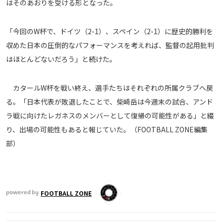
はそのあおりを受ける形となった。
運営会社
ご利用にあたって
「今回のW杯で、ドイツ（2-1）、スペイン（2-1）に歴史的勝利を
プライバシーポリシー
収めた日本の圧倒的なパフォーマンスを考えれば、監督の起用批判
はほとんどないだろう」と続けた。
お問い合わせ
カタールW杯を戦い終え、選手たちはそれぞれの所属クラブへ戻
Share
る。「日本代表が敗退したことで、柴崎岳は今週末の試合、アンド
© AbemaTV. Inc. All Rights Reserved.
ラ戦に向けたレガネスのメンバーとして復帰の可能性がある」と綴
り、出場の可能性もあると報じていた。（FOOTBALL ZONE編集
部）
FOOTBALL ZONE
powered by