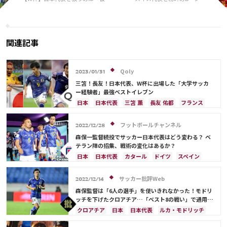
かいなかった」 玉田圭司が悔やん
バ、試合内容に満足感「チーム
だ、クロアチア戦の交代策
は祝福されるべき」
関連記事
Qoly
2023/01/31
三笘！長友！日本代表、W杯に出場した「大学サッカ
ー経験者」最強ベストイレブン
日本
日本代表
三笘 薫
長友 佑都
フランス
カタール
ベルギー
クロアチア
シュミット・ダニエル
中山 雄太
スペイン
フットボールチャンネル
2022/12/28
ポルトガル
アルゼンチン
韓国
谷 晃生
森保一監督続投でサッカー日本代表はどう変わる？ ベ
谷口 彰悟
柴崎 岳
伊東 純也
守田 英正
テラン陣の招集、戦術の変化はあるか？
サディオ・マネ
日本
日本代表
カタール
ドイツ
スペイン
クロアチア
川島 永嗣
長友 佑都
吉田 麻也
柴崎 岳
三笘 薫
酒井 宏樹
サッカー批評Web
2022/12/14
森保監督は「6人の選手」を使いきれなかった！モドリ
ッチを下げたクロアチア…「ベスト8の戦い」で通用す
る「選手数の差」《日本代表現地ルポ》
クロアチア
日本
日本代表
ルカ・モドリッチ
コスタリカ
上田 綺世
相馬 勇紀
町野 修斗