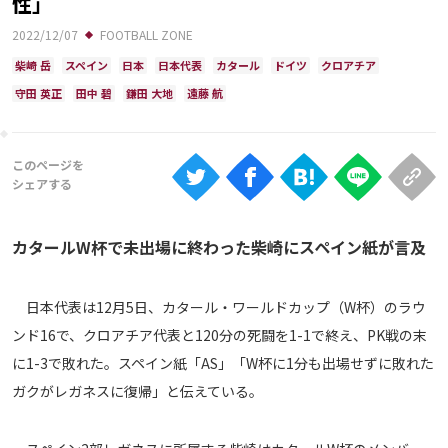
性」
Ranking
2022/12/07
FOOTBALL ZONE
大会について
柴崎 岳
スペイン
日本
日本代表
カタール
ドイツ
クロアチア
About
守田 英正
田中 碧
鎌田 大地
遠藤 航
視聴方法
iOS Apps
カタールW杯で未出場に終わった柴崎にスペイン紙が言及
Android
日本代表は12月5日、カタール・ワールドカップ（W杯）のラウ
Web
ンド16で、クロアチア代表と120分の死闘を1-1で終え、PK戦の末
ABEMAの視聴について
に1-3で敗れた。スペイン紙「AS」「W杯に1分も出場せずに敗れた
TV
ガクがレガネスに復帰」と伝えている。