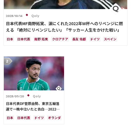
Qoly
2025/10/14
日本代表MF南野拓実、涙にくれた2022年W杯へのリベンジに燃
える 「絶対にリベンジしたい」「サッカー人生をかけた戦い」
日本
日本代表
南野 拓実
クロアチア
長友 佑都
ドイツ
スペイン
川島 永嗣
谷 晃生
吉田 麻也
谷口 彰悟
伊東 純也
Qoly
2025/09/20
日本代表DF菅原由勢、東京五輪落
選で一晩中泣いたと告白…2022年
Ｗ杯落選後には森保監督に理由を聞
日本
日本代表
ドイツ
オランダ
く「受け入れるのは難しかった」