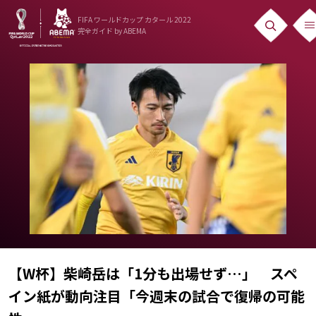
FIFA ワールドカップ カタール 2022
完全ガイド
by ABEMA
ニュース
News
出場国
Teams
日本代表
Team Japan
日程・結果
Schedule
【W杯】柴崎岳は「1分も出場せず…」 スペ
イン紙が動向注目「今週末の試合で復帰の可能
ランキング