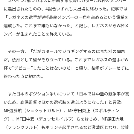
スペイン2部レガネスに所属する柴崎はカタールW杯のメンバー
メディアアライアンス
に選出されたものの、4試合いずれも未出場に終わった。記事では
「レガネスの選手がW杯最終メンバーの一角を占めるという偉業を
達成した。これまで誰もいなかった」と記し、レガネスからW杯メ
ンバーが生まれたことを称えている。
その一方、「だがカタールでジョギングするのはまた別の問題
だ。依然として壁がそり立っている。これまでレガネスの選手がW
杯で“デビュー”したことはないのだ」と綴り、柴崎がプレーせずに
終わった点に触れた。
また日本のポジション争いについて「日本では中盤の競争率が高
いため、森保監督はほかの選択肢を選ぶようになった」と言及。
MF遠藤航（シュツットガルト）、MF守田英正（スポルティン
グ）、MF田中碧（デュッセルドルフ）らをはじめ、MF鎌田大地
（フランクフルト）もボランチ起用されるなど激戦区となり、柴崎