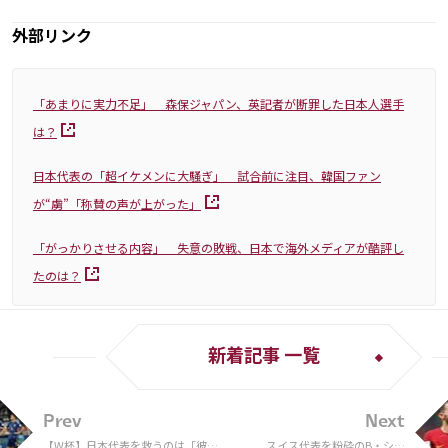
外部リンク
「あまりに実力不足」 森保ジャパン、英記者が断罪した日本人選手
は？
日本代表の「超イケメンに大騒ぎ」 試合前に注目、韓国ファン
が“虜”「称賛の声が上がった」
「がっかりさせる内容」 失意の敗戦、日本で海外メディアが酷評し
たのは？
新着記事 一覧
Prev
Next
【W杯】日本代表を救うのは「彼し
スイス代表を粉砕のB・シウ