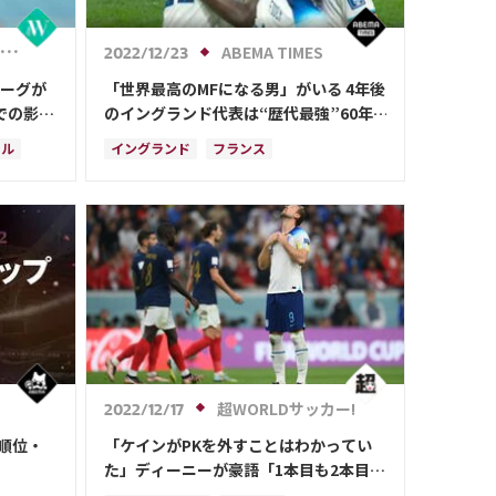
ABEMA TIMES
2022/12/23
リーグが
「世界最高のMFになる男」がいる 4年後
での影響
のイングランド代表は“歴代最強”60年
ぶり2度目のW杯優勝を狙う
ール
イングランド
フランス
ハリー・ケイン
フィル・フォーデン
カタール
ドイツ
超WORLDサッカー!
2022/12/17
・順位・
「ケインがPKを外すことはわかってい
た」ディーニーが豪語「1本目も2本目も
結果を確信していた」