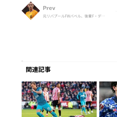
Prev
元リバプールFWバベル、後輩F・デ・
ヨングのユナイテッド行きは「お勧め
しない」
関連記事