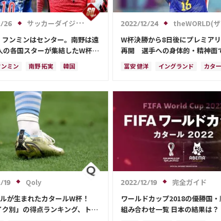
サッカーダイジェストWeb
theWORLD(ザ・ワールドWeb)
2/26
2022/12/24
・フンミンはセンター。南野は遠
W杯決勝から8日後にプレミア
2人の各国スターが集結したW杯ポ
再開 選手への身体的・精神面
の“立ち位置”に韓国注目！「日本
は？
フンミン
南野 拓実
韓国
冨安 健洋
イングランド
カタ
えない」【2022総集編】
ハリー・ケイン
フランス
クロアチア
オランダ
ル・メッシ
C・ロナウド
ポーランド
アルゼンチン
日本
ス
ベルギー
イングランド
日本代表
ハリー・ケイン
ンド
ポルトガル
プレーオフ
ル
アルゼンチン
ウェールズ
・ベイル
ト・レバンドフスキ
ネイマール
Qoly
完全ガイド
/19
2022/12/19
ールが生まれたカタールW杯！
ワールドカップ2018の優勝国
イク別」の得点ランキング、トッ
組み合わせ一覧 日本の結果は？
れ