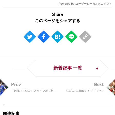
Share
新着記事 一覧
Prev
Next
「結構出ていた」スペイン戦で劇的
「なんたる闘魂だ！」モロッコ
決勝弾の田中碧が振り返る“三笘の
戦終盤に“左腕骨折”も戦い抜い
１ミリ”。シュート前に初めて経験
た39歳ペペに母国メディアも賛
した感覚は？【W杯】
辞！「我らの誇り」【Ｗ杯】
関連記事