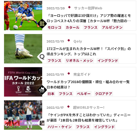
フィル・フォーデン
カタール
ドイツ
サッカー批評Web
2022/12/20
「ヨーロッパで好調は3か国だけ」アジア勢の躍進とモ
ロッコベスト4入りの深層【カタールW杯「勢力図の異
変」の理由】(2)
モロッコ
カタール
フランス
アルゼンチン
日本
イラン
イングランド
アメリカ
オーストラリア
日本代表
サウジアラビア
Qoly
2022/12/19
ドイツ
スペイン
ブラジル
172ゴールが生まれたカタールW杯！「スパイク別」の
キリアン・ムバッペ
デンマーク
クロアチア
得点ランキング、トップ5はこれ
ポルトガル
セネガル
韓国
リオネル・メッシ
フランス
リオネル・メッシ
イングランド
カリム・ベンゼマ
ポール・ポグバ
オランダ
ポルトガル
ブラジル
アルゼンチン
アントワーヌ・グリーズマン
ハリー・ケイン
モロッコ
リシャルリソン
ハリー・ケイン
完全ガイド
2022/12/19
フィル・フォーデン
堂安 律
ドイツ
スペイン
スイス
ポーランド
ワールドカップ2018の優勝国・順位・組み合わせ一覧
エクアドル
韓国
日本
日本の結果は？
日本
フランス
ベルギー
クロアチア
イングランド
セネガル
ブラジル
ポーランド
アルゼンチン
ドイツ
ウルグアイ
超WORLDサッカー!
2022/12/17
オーストラリア
サウジアラビア
デンマーク
「ケインがPKを外すことはわかっていた」ディーニー
スペイン
メキシコ
スイス
ポルトガル
が豪語「1本目も2本目も結果を確信していた」
イラン
セルビア
モロッコ
韓国
コスタリカ
ハリー・ケイン
フランス
イングランド
日本代表
原口 元気
浅野 拓磨
ロメル・ルカク
サディオ・マネ
ケビン・デ・ブライネ