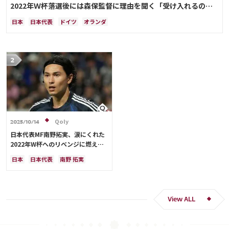
2022年Ｗ杯落選後には森保監督に理由を聞く「受け入れるのは
難しかった」
日本
日本代表
ドイツ
オランダ
Qoly
2025/10/14
日本代表MF南野拓実、涙にくれた
2022年W杯へのリベンジに燃える
「絶対にリベンジしたい」「サッカ
日本
日本代表
南野 拓実
ー人生をかけた戦い」
クロアチア
長友 佑都
ドイツ
スペイン
川島 永嗣
谷 晃生
吉田 麻也
谷口 彰悟
伊東 純也
View ALL