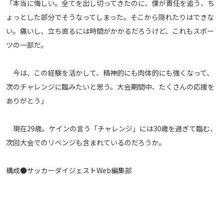
「本当に悔しい。全てを出し切ってきたのに、僕が責任を追う、ち
運営会社
ょっとした部分でそうなってしまった。そこから隠れたりはできな
ご利用にあたって
い。痛いし、立ち直るには時間がかかるだろうけど、これもスポー
ツの一部だ。
プライバシーポリシー
お問い合わせ
今は、この経験を活かして、精神的にも肉体的にも強くなって、
次のチャレンジに臨みたいと思う。大会期間中、たくさんの応援を
Share
ありがとう」
© AbemaTV. Inc. All Rights Reserved.
現在29歳。ケインの言う「チャレンジ」には30歳を過ぎて臨む、
次回大会でのリベンジも含まれているのだろうか。
構成●サッカーダイジェストWeb編集部