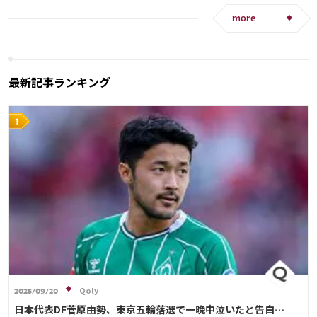
アントワーヌ・グリーズマン
ハリー・ケイン
more
オランダ
プレーオフ
アメリカ
ルカ・モドリッチ
リオネル・メッシ
ポール・ポグバ
大迫 勇也
最新記事ランキング
Qoly
2025/09/20
日本代表DF菅原由勢、東京五輪落選で一晩中泣いたと告白…