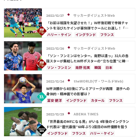
サッカーダイジェストWeb
2022/12/27
「お前は祖国を失望させた！」Ｗ杯後初戦で辛辣チャ
ントを浴びたケインが豪快弾でクールにお返し！「残
酷な仕打ちだ」と英紙
ハリー・ケイン
イングランド
フランス
サッカーダイジェストWeb
2022/12/26
「ソン・フンミンはセンター。南野は遠っ」32人の各
国スターが集結したW杯ポスターの“立ち位置”に韓国
注目！「日本はよく見えない」【2022総集編】
ソン・フンミン
南野 拓実
韓国
日本
ハリー・ケイン
リオネル・メッシ
C・ロナウド
フランス
ベルギー
イングランド
ポーランド
theWORLD(ザ・ワールドWeb)
2022/12/24
ポルトガル
プレーオフ
ブラジル
W杯決勝から8日後にプレミアリーグが再開 選手への
アルゼンチン
ウェールズ
ガレス・ベイル
身体的・精神面での影響は？
ロベルト・レバンドフスキ
ネイマール
冨安 健洋
イングランド
カタール
フランス
クロアチア
オランダ
ポーランド
アルゼンチン
日本
日本代表
ハリー・ケイン
ABEMA TIMES
2022/12/23
「世界最高のMFになる男」がいる 4年後のイングラン
ド代表は“歴代最強”60年ぶり2度目のW杯優勝を狙う
イングランド
フランス
ハリー・ケイン