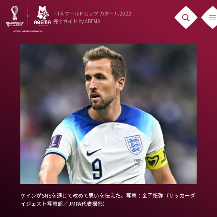
FIFA ワールドカップ カタール 2022
完全ガイド
by ABEMA
ニュース
News
出場国
Teams
日本代表
Team Japan
日程・結果
Schedule
ケインがSNSを通じて改めて思いを伝えた。写真：金子拓弥（サッカーダ
ランキング
イジェスト写真部／JMPA代表撮影）