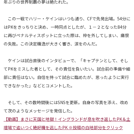
年ぶりの世界制覇の夢は絶たれた。
メディアアライアンス
この一戦でハリー・ケインはいつも通り、CFで先発出場。54分に
はPKをきっちりと決め、一時同点としたが、１－２となった84分
に再びペナルティスポットに立った際は、枠を外してしまい、痛恨
の失敗。この決定機逸が大きく響き、涙をのんだ。
ケインは試合直後のインタビューで、「キャプテンとして、そし
てPKをミスした者として、その責任を負いたい。試合前の準備や細
部に責任はない。自信を持って試合に臨めたが、思ったように実行
できなかった」などとコメントした。
そして、その数時間後にはSNSを更新。自身の写真を添え、改め
て次のようなメッセージを発信した。
【動画】まさに天国と地獄！イングランドが息を吹き返したPK＆土
壇場で追いつく絶好機を逃したPK ※投稿の白地部分をクリック