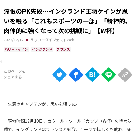
Ranking
痛恨のPK失敗…イングランド主将ケインが思
大会について
いを綴る「これもスポーツの一部」「精神的、
About
肉体的に強くなって次の挑戦に――」【W杯】
2022/12/12
サッカーダイジェストWeb
ハリー・ケイン
イングランド
フランス
視聴方法
iOS Apps
Android
Web
失意のキャプテンが、思いを綴った。
ABEMAの視聴について
TV
現地時間12月10日、カタール・ワールドカップ（W杯）の準々決
勝で、イングランドはフランスと対戦。１ー２で惜しくも敗れ、56