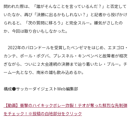
問われた際は、「誰がそんなことを言っているんだ？」と否定して
運営会社
いたなか、再び「決勝に出るかもしれない？」と記者から投げかけ
ご利用にあたって
られると、「次の質問に移ろう」と完全スルー。嫌気がさしたの
プライバシーポリシー
か、今回は取り合いもしなかった。
お問い合わせ
2022年のバロンドールを受賞したベンゼマをはじめ、エヌゴロ・
Share
カンテ、ポール・ポグバ、プレスネル・キンペンベと故障者が相次
ぎながら、ついに２大会連続の決勝まで辿り着いたレ・ブルー。チ
© AbemaTV. Inc. All Rights Reserved.
ーム一丸となり、南米の雄も飲み込めるか。
構成●サッカーダイジェストWeb編集部
【動画】衝撃のハイキックボレー炸裂！テオが奪った鮮烈な先制弾
をチェック！※投稿の白地部分をクリック