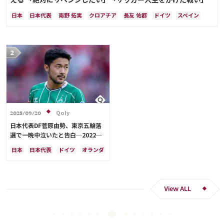
日本
日本代表
南野 拓実
クロアチア
長友 佑都
ドイツ
スペイン
川島 永嗣
谷 晃生
吉田 麻也
谷口 彰悟
伊東 純也
Qoly
2025/09/20
日本代表DF菅原由勢、東京五輪落
選で一晩中泣いたと告白…2022年
Ｗ杯落選後には森保監督に理由を聞
日本
日本代表
ドイツ
オランダ
く「受け入れるのは難しかった」
View ALL