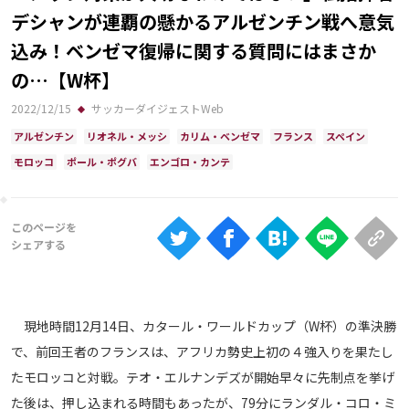
Ranking
デシャンが連覇の懸かるアルゼンチン戦へ意気
込み！ベンゼマ復帰に関する質問にはまさか
大会について
の…【W杯】
About
2022/12/15
サッカーダイジェストWeb
アルゼンチン
リオネル・メッシ
カリム・ベンゼマ
フランス
スペイン
視聴方法
モロッコ
ポール・ポグバ
エンゴロ・カンテ
iOS Apps
Android
Web
ABEMAの視聴について
現地時間12月14日、カタール・ワールドカップ（W杯）の準決勝
で、前回王者のフランスは、アフリカ勢史上初の４強入りを果たし
TV
たモロッコと対戦。テオ・エルナンデズが開始早々に先制点を挙げ
た後は、押し込まれる時間もあったが、79分にランダル・コロ・ミ