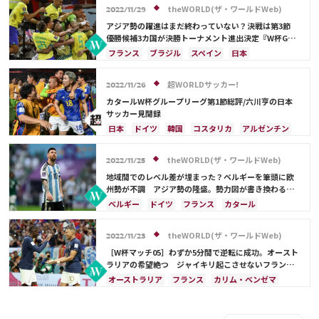
フランス
オランダ
メキシコ
theWORLD(ザ・ワールドWeb)
2022/11/29
カリム・ベンゼマ
ポール・ポグバ
デンマーク
アジア勢の躍進はまだ終わっていない？決戦は第3節
セルビア
ポルトガル
セネガル
優勝候補3カ国が決勝トーナメント進出決定『W杯GS
第2節まとめ』
オーストラリア
サディオ・マネ
フランス
ブラジル
スペイン
日本
エンゴロ・カンテ
サウジアラビア
ドイツ
ベルギー
スイス
ポルトガル
オーストラリア
クロアチア
超WORLDサッカー!
2022/11/26
ガーナ
韓国
カタール
イラン
デンマーク
カタールW杯グループリーグ第1節総評/六川亨の日本
イングランド
エクアドル
ウルグアイ
サッカー見聞録
メキシコ
セネガル
モロッコ
アメリカ
日本
ドイツ
韓国
コスタリカ
アルゼンチン
コスタリカ
ネイマール
カリム・ベンゼマ
スペイン
オーストラリア
カタール
フランス
セルビア
オランダ
ポーランド
アルゼンチン
イングランド
ブラジル
メキシコ
長友 佑都
theWORLD(ザ・ワールドWeb)
2022/11/25
カメルーン
ウェールズ
リオネル・メッシ
リオネル・メッシ
相馬 勇紀
伊藤 洋輝
イラン
地域間でのレベル差が埋まった？ベルギーを筆頭に欧
キリアン・ムバッペ
フィル・フォーデン
サウジアラビア
ポーランド
プレーオフ
州勢が不調 アジア勢の隆盛。勢力図が書き換わる
『W杯GS第1節まとめ』
エクアドル
浅野 拓磨
上田 綺世
久保 建英
ベルギー
ドイツ
フランス
カタール
ネイマール
鎌田 大地
ペドリ
リシャルリソン
サウジアラビア
デンマーク
セルビア
カリム・ベンゼマ
酒井 宏樹
前田 大然
スペイン
日本
クロアチア
ポルトガル
theWORLD(ザ・ワールドWeb)
2022/11/23
ブラジル
カナダ
ガーナ
オーストラリア
［W杯マッチ05］わずか5分間で逆転に成功。オースト
イングランド
オランダ
アルゼンチン
ラリアの希望絶つ ジャイキリ起こさせないフランス
が“ベンゼマ不在”でも大量得点で連覇に前進
エクアドル
ウルグアイ
セネガル
オーストラリア
フランス
カリム・ベンゼマ
リオネル・メッシ
ネイマール
イラン
ドイツ
キリアン・ムバッペ
スペイン
ポーランド
メキシコ
モロッコ
韓国
アルゼンチン
イングランド
サウジアラビア