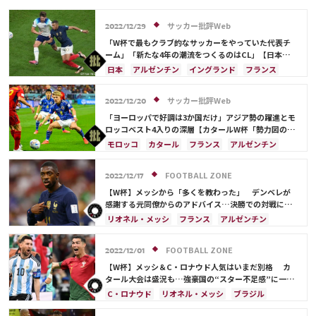
サッカー批評Web
2022/12/29
「W杯で最もクラブ的なサッカーをやっていた代表チ
ーム」「新たな4年の潮流をつくるのはCL」【日本サ
ッカー2023年「W杯ドーハの歓喜超え」への激論】(2)
日本
アルゼンチン
イングランド
フランス
リオネル・メッシ
ドイツ
日本代表
キリアン・ムバッペ
スペイン
クロアチア
サッカー批評Web
2022/12/20
ブラジル
カリム・ベンゼマ
エンゴロ・カンテ
「ヨーロッパで好調は3か国だけ」アジア勢の躍進とモ
ロッコベスト4入りの深層【カタールW杯「勢力図の異
変」の理由】(2)
モロッコ
カタール
フランス
アルゼンチン
日本
イラン
イングランド
アメリカ
オーストラリア
日本代表
サウジアラビア
FOOTBALL ZONE
2022/12/17
ドイツ
スペイン
ブラジル
【W杯】メッシから「多くを教わった」 デンベレが
キリアン・ムバッペ
デンマーク
クロアチア
感謝する元同僚からのアドバイス…決勝での対戦に警
戒
ポルトガル
セネガル
韓国
リオネル・メッシ
リオネル・メッシ
フランス
アルゼンチン
カリム・ベンゼマ
ポール・ポグバ
カリム・ベンゼマ
ドイツ
スペイン
アントワーヌ・グリーズマン
ハリー・ケイン
FOOTBALL ZONE
2022/12/01
フィル・フォーデン
【W杯】メッシ＆C・ロナウド人気はいまだ別格 カ
タール大会は盛況も…強豪国の“スター不足感”に一抹
の不安
C・ロナウド
リオネル・メッシ
ブラジル
アルゼンチン
ネイマール
ドイツ
スペイン