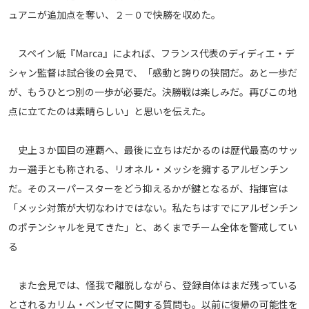
ュアニが追加点を奪い、２－０で快勝を収めた。
メディアアライアンス
スペイン紙『Marca』によれば、フランス代表のディディエ・デ
シャン監督は試合後の会見で、「感動と誇りの狭間だ。あと一歩だ
が、もうひとつ別の一歩が必要だ。決勝戦は楽しみだ。再びこの地
点に立てたのは素晴らしい」と思いを伝えた。
史上３か国目の連覇へ、最後に立ちはだかるのは歴代最高のサッ
カー選手とも称される、リオネル・メッシを擁するアルゼンチン
だ。そのスーパースターをどう抑えるかが鍵となるが、指揮官は
「メッシ対策が大切なわけではない。私たちはすでにアルゼンチン
のポテンシャルを見てきた」と、あくまでチーム全体を警戒してい
る
また会見では、怪我で離脱しながら、登録自体はまだ残っている
とされるカリム・ベンゼマに関する質問も。以前に復帰の可能性を