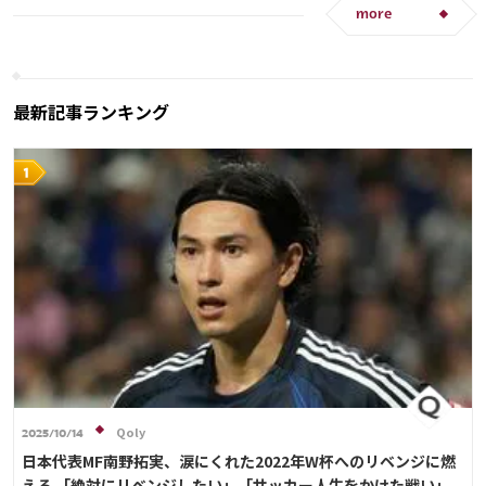
アメリカ
ウェールズ
コスタリカ
C・ロナウド
デンマーク
アメリカ
日本
リオネル・メッシ
more
ルカ・モドリッチ
キリアン・ムバッペ
アントワーヌ・グリーズマン
テオ・エルナンデス
クリスティアン・エリクセン
サディオ・マネ
リシャルリソン
カリム・ベンゼマ
ポール・ポグバ
エンゴロ・カンテ
最新記事ランキング
ハリー・ケイン
Qoly
2025/10/14
日本代表MF南野拓実、涙にくれた2022年W杯へのリベンジに燃
える 「絶対にリベンジしたい」「サッカー人生をかけた戦い」