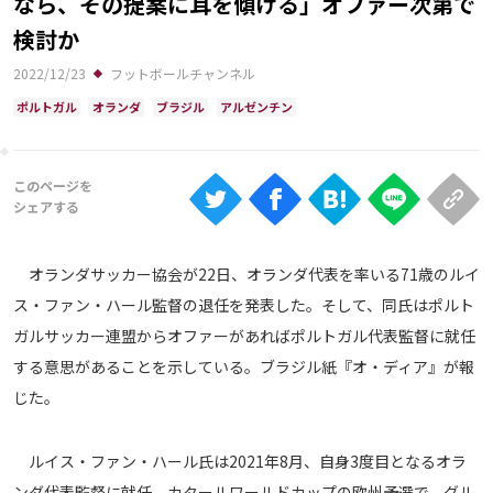
なら、その提案に耳を傾ける」オファー次第で
Ranking
検討か
大会について
2022/12/23
フットボールチャンネル
About
ポルトガル
オランダ
ブラジル
アルゼンチン
視聴方法
iOS Apps
オランダサッカー協会が22日、オランダ代表を率いる71歳のルイ
Android
ス・ファン・ハール監督の退任を発表した。そして、同氏はポルト
ガルサッカー連盟からオファーがあればポルトガル代表監督に就任
Web
する意思があることを示している。ブラジル紙『オ・ディア』が報
ABEMAの視聴について
じた。
TV
ルイス・ファン・ハール氏は2021年8月、自身3度目となるオラ
ンダ代表監督に就任。カタールワールドカップの欧州予選で、グル