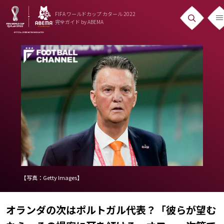
FIFA ワールドカップ カタール 2022
完全ガイド
by ABEMA
ニュース
News
出場国
Teams
日本代表
Team Japan
日程・結果
【写真：Getty Images】
Schedule
オランダの次はポルトガル代表？「彼らが望む
ランキング