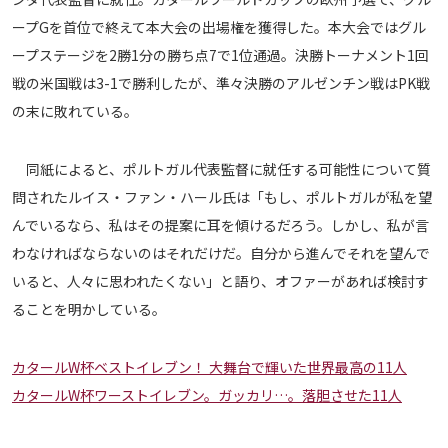
メディアアライアンス
ープGを首位で終えて本大会の出場権を獲得した。本大会ではグル
ープステージを2勝1分の勝ち点7で1位通過。決勝トーナメント1回
戦の米国戦は3-1で勝利したが、準々決勝のアルゼンチン戦はPK戦
の末に敗れている。
同紙によると、ポルトガル代表監督に就任する可能性について質
問されたルイス・ファン・ハール氏は「もし、ポルトガルが私を望
んでいるなら、私はその提案に耳を傾けるだろう。しかし、私が言
わなければならないのはそれだけだ。自分から進んでそれを望んで
いると、人々に思われたくない」と語り、オファーがあれば検討す
ることを明かしている。
カタールW杯ベストイレブン！ 大舞台で輝いた世界最高の11人
カタールW杯ワーストイレブン。ガッカリ…。落胆させた11人