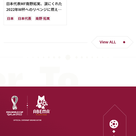
日本代表MF南野拓実、涙にくれた
2022年W杯へのリベンジに燃える
「絶対にリベンジしたい」「サッカ
日本
日本代表
南野 拓実
ー人生をかけた戦い」
クロアチア
長友 佑都
ドイツ
スペイン
川島 永嗣
谷 晃生
吉田 麻也
谷口 彰悟
伊東 純也
View ALL