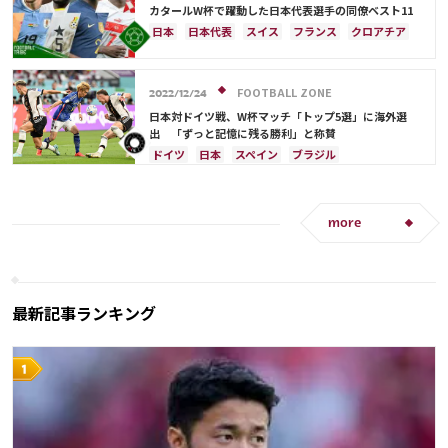
ガーナ
モロッコ
リオネル・メッシ
カタールW杯で躍動した日本代表選手の同僚ベスト11
ジャック・グリーリッシュ
イングランド
日本
日本代表
スイス
フランス
クロアチア
アクラフ・ハキミ
カタール
イラン
イングランド
アルゼンチン
エクアドル
ポルトガル
韓国
リシャルリソン
ドイツ
ウルグアイ
ガーナ
オーストラリア
板倉 滉
日本
C・ロナウド
FOOTBALL ZONE
カタール
オランダ
ポルトガル
カメルーン
2022/12/24
韓国
三笘 薫
キリアン・ムバッペ
前田 大然
日本対ドイツ戦、W杯マッチ「トップ5選」に海外選
出 「ずっと記憶に残る勝利」と称賛
冨安 健洋
ドイツ
セルビア
ブラジル
ドイツ
日本
スペイン
ブラジル
南野 拓実
守田 英正
リオネル・メッシ
アルゼンチン
セルビア
フランス
クロアチア
オランダ
ポルトガル
ガーナ
カメルーン
オーストラリア
コスタリカ
日本代表
more
権田 修一
浅野 拓磨
堂安 律
最新記事ランキング