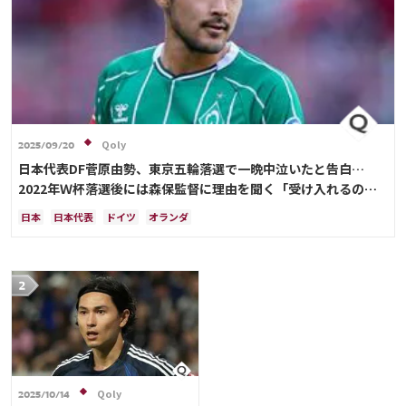
Qoly
2025/09/20
日本代表DF菅原由勢、東京五輪落選で一晩中泣いたと告白…
2022年Ｗ杯落選後には森保監督に理由を聞く「受け入れるのは
難しかった」
日本
日本代表
ドイツ
オランダ
Qoly
2025/10/14