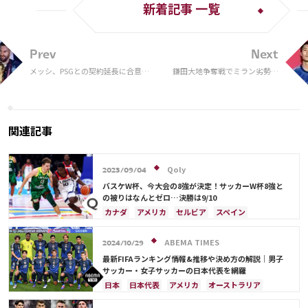
新着記事 一覧
Prev
Next
メッシ、PSGとの契約延長に合意？
鎌田大地争奪戦でミラン劣勢？
ただ「交渉はまだやってない」か
バルセロナ・ドルトムント移籍
報道に現地見解
関連記事
Qoly
2023/09/04
バスケW杯、今大会の8強が決定！サッカーW杯8強と
の被りはなんとゼロ…決勝は9/10
カナダ
アメリカ
セルビア
スペイン
ブラジル
日本
ドイツ
フランス
アルゼンチン
サウジアラビア
クロアチア
ABEMA TIMES
2024/10/29
イングランド
オランダ
ポルトガル
モロッコ
最新FIFAランキング情報&推移や決め方の解説｜男子
サッカー・女子サッカーの日本代表を網羅
日本
日本代表
アメリカ
オーストラリア
サウジアラビア
ブラジル
アルゼンチン