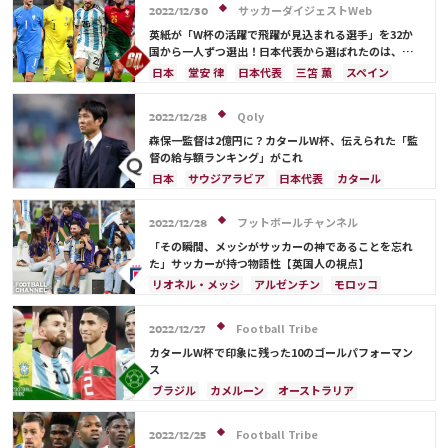
カタール
イラン
韓国
ドイツ
スペイン
サッカーダイジェストWeb
2022/12/30
フランス
ベルギー
スイス
イングランド
英紙が「W杯の活躍で飛躍が見込まれる選手」を32か
オランダ
ポルトガル
デンマーク
セルビア
国から一人ずつ選出！日本代表から選ばれたのは、堂
安や三笘ではなく…
クロアチア
ポーランド
エクアドル
日本
堂安 律
日本代表
三笘 薫
スペイン
ウルグアイ
カナダ
メキシコ
ガーナ
田中 碧
ドイツ
カタール
クロアチア
イラン
セネガル
カメルーン
モロッコ
ウェールズ
サウジアラビア
デンマーク
セルビア
Qoly
2022/12/28
コスタリカ
フランス
ベルギー
スイス
イングランド
森保一監督は2億円に？カタールW杯、伝えられた「監
オランダ
ポーランド
ポルトガル
ブラジル
督の給与額ランキング」がこれ
アルゼンチン
エクアドル
ウルグアイ
カナダ
日本
サウジアラビア
日本代表
カタール
メキシコ
ガーナ
セネガル
カメルーン
イラン
ドイツ
デンマーク
セルビア
モロッコ
韓国
アメリカ
ウェールズ
スペイン
フランス
ベルギー
クロアチア
フットボールチャンネル
2022/12/28
オーストラリア
コスタリカ
ケイラー・ナバス
スイス
イングランド
オランダ
ポーランド
「その瞬間、メッシがサッカーの神であることを忘れ
サルダル・アズムン
ポルトガル
ブラジル
アルゼンチン
た」サッカーが持つ物語性【英国人の視点】
エクアドル
ウルグアイ
カナダ
メキシコ
リオネル・メッシ
アルゼンチン
モロッコ
ガーナ
セネガル
カメルーン
モロッコ
韓国
スペイン
フランス
オランダ
カタール
アメリカ
ウェールズ
オーストラリア
サウジアラビア
ドイツ
ポルトガル
ブラジル
Football Tribe
2022/12/27
コスタリカ
カメルーン
アメリカ
日本
日本代表
カタールW杯で印象に残った10のゴールパフォーマン
ス
ブラジル
カメルーン
オーストラリア
キリアン・ムバッペ
スイス
アルゼンチン
スペイン
フランス
オランダ
エクアドル
Football Tribe
2022/12/25