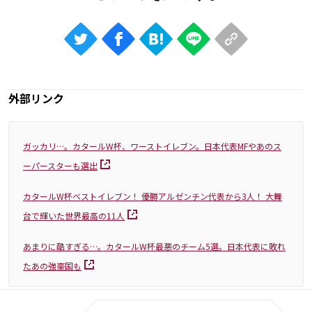
外部リンク
ガッカリ…。カタールW杯、ワーストイレブン。日本代表MFやあのス
ーパースターも選出
カタールW杯ベストイレブン！ 優勝アルゼンチン代表から3人！ 大舞
台で輝いた世界最高の11人
あまりに酷すぎる…。カタールW杯最悪のチーム5選。日本代表に敗れ
たあの強豪国も