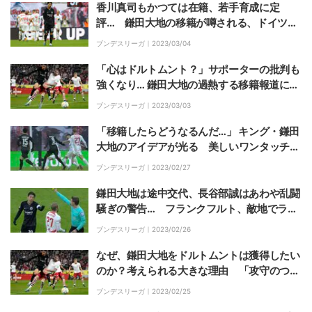
香川真司もかつては在籍、若手育成に定
評… 鎌田大地の移籍が噂される、ドイツを
代表するビッグクラブ「ドルトムント」はど
ブンデスリーガ｜
2023/03/04
のようなチームか？
「心はドルトムント？」サポーターの批判も
強くなり… 鎌田大地の過熱する移籍報道に揺
れる フランクフルトにとっても厳しい1カ
ブンデスリーガ｜
2023/03/03
月
「移籍したらどうなるんだ…」 キング・鎌田
大地のアイデアが光る 美しいワンタッチパ
スから決定機を演出
ブンデスリーガ｜
2023/02/27
鎌田大地は途中交代、長谷部誠はあわや乱闘
騒ぎの警告… フランクフルト、敵地でライ
プツィヒに手痛い敗戦
ブンデスリーガ｜
2023/02/26
なぜ、鎌田大地をドルトムントは獲得したい
のか？考えられる大きな理由 「攻守のつな
ぎ役」として中盤を操れるか
ブンデスリーガ｜
2023/02/25