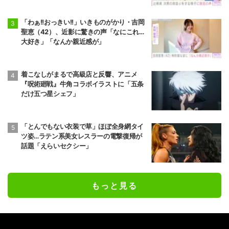
「わぁ!!おっきい!!」いきものがかり・吉岡
聖恵（42）、近影に驚きの声「なにこれ…
大好き」「なんか親近感が」
着こなしがまるで高級店と反響、アニメ
『呪術廻戦』牛角コラボイラストに「五条
だけ五つ星シェフ」
「とんでもない衣装で草」ほぼ全身網タイ
ツ姿…ラテン系美女レスラーの電撃復帰が
話題「えらいセクシー」
もっと見る