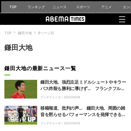
TOP
ランキング
ニュース
スポーツ
アニメ
エン
TOP
鎌田大地
8ページ目
鎌田大地
鎌田大地の最新ニュース一覧
鎌田大地、強烈左足ミドルシュートやキラー
パス炸裂も勝利に導けず… フランクフル
ト、決着つかないまま痛み分けドロー
ブンデスリーガ｜
2023/03/06
移籍報道、批判の声… 鎌田大地、周囲の雑
音を黙らせるパフォーマンスを発揮できる
か？ 欧州カップ戦出場権をめぐって大事
ブンデスリーガ｜
2023/03/05
な“シックスポインター”