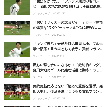
「魔法をかけた」「ブンデス屈指の名コン
ビ」 鎌田大地の絶妙な飛び出し→百戦錬磨の
ドイツ代表MFゲッツェが美しすぎるレイン
ブンデスリーガ｜
2023/02/20
ボーパス
「おい！サッカーの試合だぞ！」カード覚悟
の悪質な“ラグビータックル” 仏代表FWコ
ロ・ムアニがブチギレ
ブンデスリーガ｜
2023/02/19
「キング復活」去就注目の鎌田大地、フル出
場で活躍！司令塔として攻守に貢献 フランク
フルトが完勝
ブンデスリーガ｜
2023/02/19
激しい撃ち合いになるか？「絶対的キング」
鎌田大地のゴールに絡む活躍に期待！ フラン
クフルト、CL出場権争いを繰り広げる4位フ
ブンデスリーガ｜
2023/02/18
ライブルクと勝ち点2差
契約更新に応じない「極めて重要な選手」鎌
田大地と、復活を遂げつつある古豪フランク
ルト ともに重要なシーズン後半戦がはじまっ
ブンデスリーガ｜
2023/02/17
た