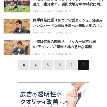
生で一生分稼ぐ」 鎌田大地が中学時代に両親
と交わした約束
FIFAワールドカップ ｜
2022/09/16
両手両足に重りをつけて坂ダッシュ… 漫画み
たいなハードな毎日を送った鎌田大地のサッ
カー人生
FIFAワールドカップ ｜
2022/09/14
「僕は代表の問題児」サッカー日本代表
の“アイスマン”鎌田大地の意外な素顔
FIFAワールドカップ ｜
2022/09/14
4
5
6
7
8