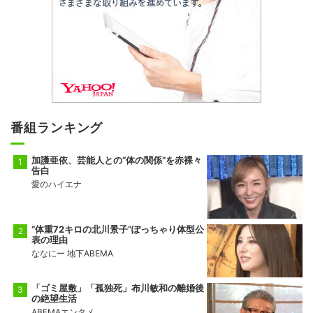
番組ランキング
加護亜依、芸能人との“体の関係”を赤裸々
告白
愛のハイエナ
“体重72キロの北川景子”ぽっちゃり体型公
表の理由
ななにー 地下ABEMA
「ゴミ屋敷」「孤独死」布川敏和の離婚後
の絶望生活
ABEMAエンタメ