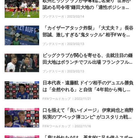
欧州ビッグクラブが争奪戦に名乗り “世界が
認める司令塔”鎌田大地の「適性ポジショ
ン」は一体、どこなのだろうか？
ブンデスリーガ｜
2023/02/14
「カイザーアタック炸裂」「大丈夫？」 長谷
部誠、激しすぎる“鬼タックル” 相手FWを看
板の向こう側まで吹き飛ばしてしまう
ブンデスリーガ｜
2023/02/13
ビッグクラブが関心を寄せる、去就注目の鎌
田大地はボランチでフル出場 フランクフル
ト、好調ケルンに3失点完敗で8試合ぶり黒
ブンデスリーガ｜
2023/02/13
星
日本代表・遠藤航 ドイツ相手のデュエル勝負
は「全然やれる」と自信「4年前から悔しさ
を忘れずにやってきた」
FIFAワールドカップ ｜
2022/11/21
口を揃えて「良いイメージ」 伊東純也と南野
拓実の”アベック弾コンビ” がコスタリカ戦に
自信「いい準備をして臨みたい」
FIFAワールドカップ ｜
2022/11/16
「肩は外れただけ。基本的に足を使うスポー