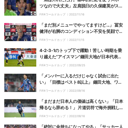
ツなので大丈夫」左肩脱臼の久保建英がスペ
イン戦に意気込み「真正面からぶつかってい
FIFAワールドカップ ｜
2022/11/16
く」
「まだ別メニューでやってますけど...」 冨安
健洋が右脚のコンディション不安を笑顔で一
蹴「思い切ってやりたい」
FIFAワールドカップ ｜
2022/11/15
4-2-3-1のトップ下で躍動！苦しい時期を乗
り越えた“アイスマン”鎌田大地が日本代表を
アツくする
FIFAワールドカップ ｜
2022/09/25
「メンバーに入るだけじゃなく試合に出た
い」「目標はベスト8以上」 鎌田大地、ワー
ルドカップへ熱すぎる覚悟
FIFAワールドカップ ｜
2022/09/16
「まだまだ日本人の価値は高くない」「日本
帰るなら辞める！」 片道切符で海外挑戦した
鎌田大地が語る、厳しい現実
FIFAワールドカップ ｜
2022/09/16
「絶対に金持ちになってやる」「サッカー人