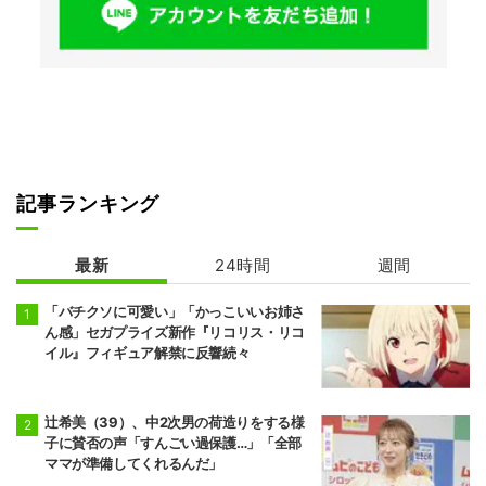
記事ランキング
最新
24時間
週間
「バチクソに可愛い」「かっこいいお姉さ
ん感」セガプライズ新作『リコリス・リコ
イル』フィギュア解禁に反響続々
辻希美（39）、中2次男の荷造りをする様
子に賛否の声「すんごい過保護…」「全部
ママが準備してくれるんだ」