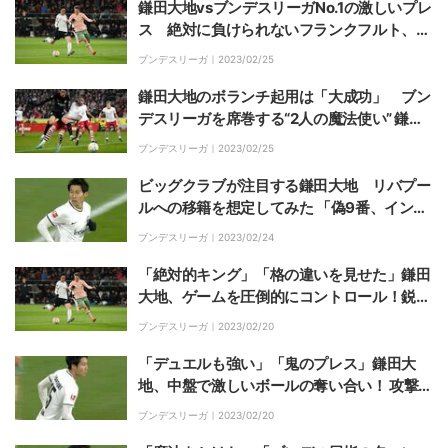
鎌田大地vsブンデスリーガNo.1の激しいプレ
ス 絶対に負けられないフランクフルト、2
年連続CL出場に向けてライプツィヒと重要
ブンデスリーガ｜
2023/02/25
な一戦
鎌田大地のボランチ起用は「大成功」 ブン
デスリーガを席巻する“2人の魔法使い” 鎌田
とゲッツェ、共存して生まれる強さとは？
ブンデスリーガ｜
2023/02/25
ビッグクラブが注目する鎌田大地 リバプー
ルへの移籍を想定してみた 「偽9番、インサ
イドハーフ、アンカー」で起用か？
ブンデスリーガ｜
2023/02/24
「絶対的キング」「格の違いを見せた」鎌田
大地、ゲームを圧倒的にコントロール！鋭い
縦パスや神トラップを連発
ブンデスリーガ｜
2023/02/20
「デュエルも強い」「鬼のプレス」鎌田大
地、中盤で激しいボールの奪い合い！ 攻撃だ
けじゃない、闘志溢れるディフェンスも話題
ブンデスリーガ｜
2023/02/20
に