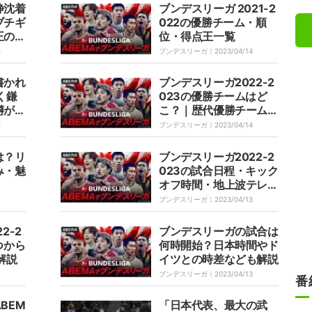
け”選手とのフィジカル
静沈着
ブンデスリーガ 2021-2
勝負
ブチギ
022の優勝チーム・順
王のエ
位・得点王一覧
イ
4
ブンデスリーガ｜
2023/04/14
書かれ
ブンデスリーガ2022-2
く鎌
023の優勝チームはど
噂が錯
こ？｜歴代優勝チーム一
0億円
覧・優勝チーム予想・ブ
5
ブンデスリーガ｜
2023/04/14
うな
ックメーカーによるオッ
ズ
は？リ
ブンデスリーガ2022-2
み・魅
023の試合日程・キック
オフ時間・地上波テレビ
放送・ネット配信情報
ブンデスリーガ｜
2023/04/13
2-2
ブンデスリーガの試合は
つから
何時開始？日本時間やド
解説
イツとの時差なども解説
ブンデスリーガ｜
2023/04/13
番
BEM
「日本代表、最大の武