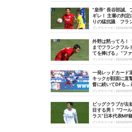
視聴者が称賛の嵐 
回コースがスゴす
“皇帝” 長谷部誠、
「読めても止めら
ギレ！ 主審の判定
い」
りの猛抗議 フラ
ルト陣営に不利な
ブンデスリーガ｜
2023/05/0
続く 「1ミリ残っ
た？」「ライン割
外野は黙ってろ！
しょ」
までフランクフル
てを捧げる」 “フ
ー” 鎌田大地の闘
ブンデスリーガ｜
2023/05/0
るプレーに称賛の
一発レッドカード
キックが顔面に直
督に続いてDFも… 
状態の主審に総ツ
ブンデスリーガ｜
2023/05/0
「今さらバランス
来ても…」「帳尻
ビッグクラブが去
きた」
目する男！ “ワー
ラス”日本代表MF
地、キレッキレの
ブンデスリーガ｜
2023/05/01
ルで相手DFを“完