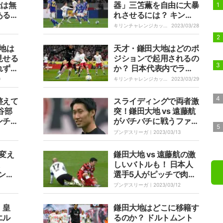
金は無
器」三笘薫を自由に大暴
ある？
れさせるには？ キン
グ・鎌田大地と“最強ホ
キリンチャレンジカップ
2023/03/28
｜
ットライン”形成なるか
地は
天才・鎌田大地はどのポ
見せる
ジションで起用されるの
きれず
か？ 日本代表内でライ
トがリ
バルは誰だ 「新生・森
0
キリンチャレンジカップ
2023/03/29
｜
保ジャパン」で熾烈なサ
バイバル勃発！
整えて
スライディングで両者激
谷部
突！鎌田大地 vs 遠藤航
ンチを
がバチバチに戦うファイ
 39
トシーン 球際でのエグ
ブンデスリーガ｜
2023/03/13
光るワ
いバトルにサポーターが
沸く
変え
鎌田大地 vs 遠藤航の激
しいバトルも！ 日本人
ーン
選手5人がピッチで肉弾
で決定
戦 残留争いのシュトゥ
ブンデスリーガ｜
2023/03/12
レすぎ
ットガルトが上位フラン
クフルトから勝ち点1を
、皇
鎌田大地はどこに移籍す
もぎ取る
エル
るのか？ ドルトムント