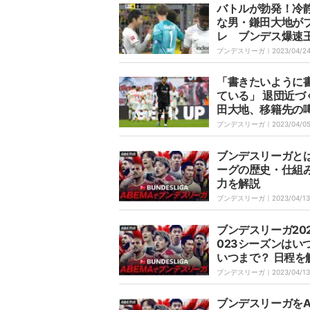
去り”
バトルが勃発！冷
な男・鎌田大地が
レ ブンデス爆速
リア内の“疑惑のダ
ブンデスリーガ｜
2023/04/2
ブ”に怒りに猛抗議
「書きたいように
ている」 退団近づ
田大地、移籍先の
綜中 市場価値“4
ブンデスリーガ｜
2023/04/0
超の男”の去就はど
るのか？
ブンデスリーガと
ーグの歴史・仕組
力を解説
ブンデスリーガ｜
2023/04/13
ブンデスリーガ202
023シーズンはい
いつまで？ 日程を
ブンデスリーガ｜
2023/04/13
ブンデスリーガをA