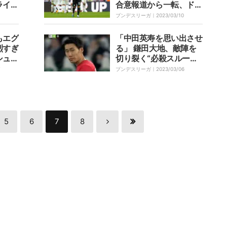
ライ戦
合意報道から一転、ドイ
で激突
ツ国外でプレー希望…
ブンデスリーガ｜
2023/03/10
でバチ
興味を示すビッグクラブ
が勃発
とは
もエグ
「中田英寿を思い出させ
烈すぎ
る」 鎌田大地、敵陣を
シュー
切り裂く“必殺スルーパ
トを僅
ス” ゴールの起点とな
7
ブンデスリーガ｜
2023/03/06
クに直
るも惜しくもオフサイド
に…！
5
6
7
8