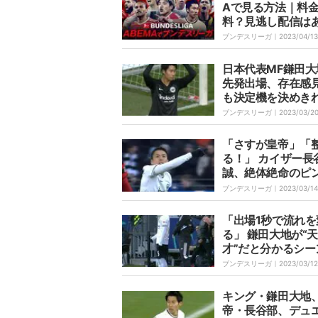
Aで見る方法｜料
料？見逃し配信は
視聴方法まとめ
ブンデスリーガ｜
2023/04/13
日本代表MF鎌田大
先発出場、存在感
も決定機を決め
泥沼フランクフル
ブンデスリーガ｜
2023/03/2
ーグ戦4戦未勝利
「さすが皇帝」「
る！」 カイザー長
誠、絶体絶命のピ
1人で止めてしまう
ブンデスリーガ｜
2023/03/14
歳ベテランの技が
ンシーン
「出場1秒で流れを
る」 鎌田大地が“天
才”だと分かるシ
ファーストプレー
ブンデスリーガ｜
2023/03/12
機を演出、オシャ
るワンタッチパス
キング・鎌田大地
帝・長谷部、デュ