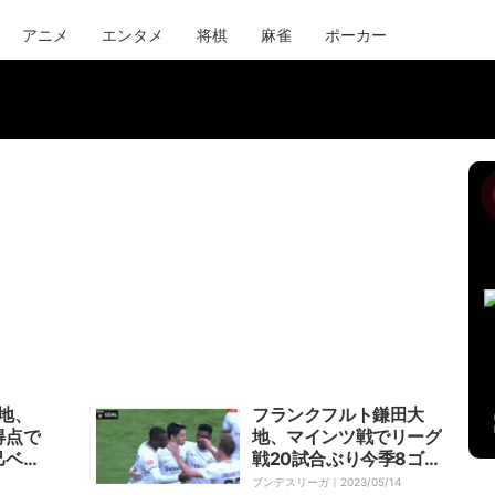
アニメ
エンタメ
将棋
麻雀
ポーカー
地、
フランクフルト鎌田大
得点で
地、マインツ戦でリーグ
己ベス
戦20試合ぶり今季8ゴー
K弾に
ル目をマーク！ ボック
ブンデスリーガ｜
2023/05/14