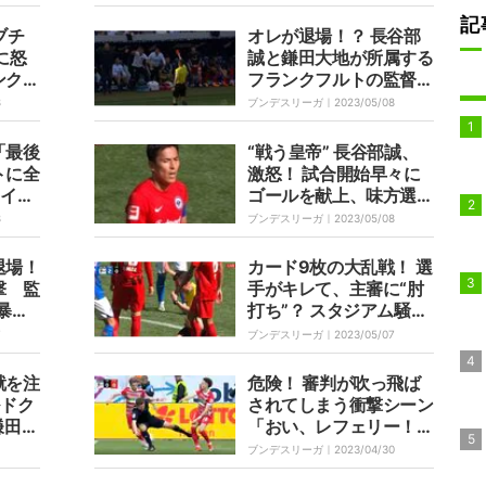
「毎
ス内で倒されてPKを獲
記
ぎる」
得、ゴール右隅を狙いG
ブチ
オレが退場！？ 長谷部
れな
Kの手をかすめてゴール
に怒
誠と鎌田大地が所属する
ネットを揺らす
ンクフ
フランクフルトの監督に
判定が
レッドカード！ ヒジ打
8
ブンデスリーガ｜
2023/05/08
て
ちを受けた主審がブチギ
ったで
レた？ スタジアムが騒
「最後
“戦う皇帝” 長谷部誠、
然
トに全
激怒！ 試合開始早々に
ァイタ
ゴールを献上、味方選手
志溢れ
を一喝して鼓舞 「お
8
ブンデスリーガ｜
2023/05/08
嵐
い、何やってんだよ」
「これはダメなやられ
退場！
カード9枚の大乱戦！ 選
方」
撃 監
手がキレて、主審に“肘
暴走
打ち”？ スタジアム騒然
ッコミ
の衝撃シーン 「荒れた
7
ブンデスリーガ｜
2023/05/07
取りに
試合の報復か？」「わざ
レッド
とならスゴい」
就を注
危険！ 審判が吹っ飛ば
ルドク
されてしまう衝撃シーン
鎌田大
「おい、レフェリー！」
ドリブ
視聴者が総ツッコ
ブンデスリーガ｜
2023/04/30
全置き
ミ “ディフェンス顔負