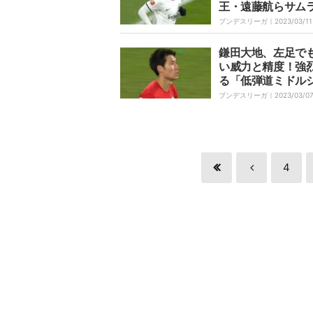
王・遠藤航らサム
士たちがドイツ
ブンデスリーガ｜
2023/03/11
5人全員先発出場
バチの日本人対決
鎌田大地、左足で
か？
い威力と精度！強
る「低弾道ミドル
ト」 ゴールポス
ブンデスリーガ｜
2023/03/0
かにかすめてマイ
撃
4