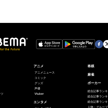
Face
Twi
book
er
アニメ
将棋
アニメニュース
麻雀
コミック
ポーカー
グッズ
声優
総合記事ランキ
ーツ
Vtuber
総合記事ランキ
エンタメ
総合記事ランキ
人物・グループ