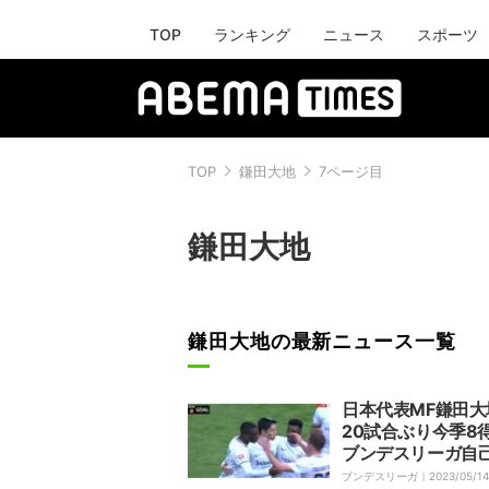
TOP
ランキング
ニュース
スポーツ
TOP
鎌田大地
7ページ目
鎌田大地
鎌田大地の最新ニュース一覧
日本代表MF鎌田大
20試合ぶり今季8
ブンデスリーガ自
ト更新！ 冷静なP
ブンデスリーガ｜
2023/05/14