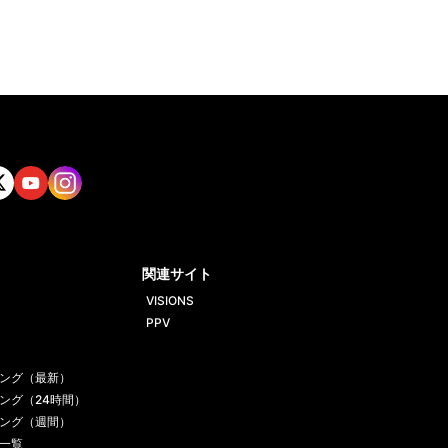
tt
Yout
Insta
ube
gram
関連サイト
VISIONS
PPV
ング（最新）
ング（24時間）
ング（週間）
一覧