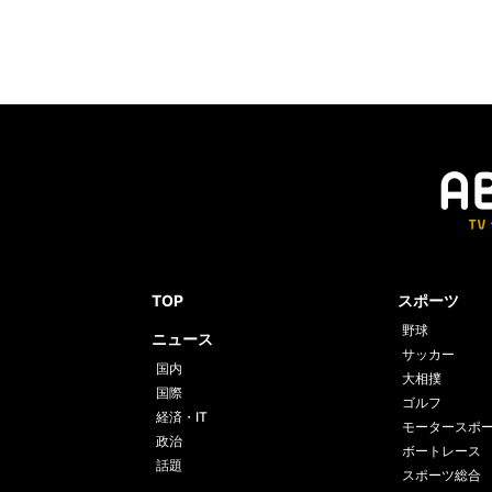
TOP
スポーツ
野球
ニュース
サッカー
国内
大相撲
国際
ゴルフ
経済・IT
モータースポ
政治
ボートレース
話題
スポーツ総合