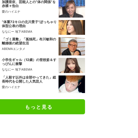
加護亜依、芸能人との“体の関係”を
赤裸々告白
愛のハイエナ
“体重72キロの北川景子”ぽっちゃり
体型公表の理由
ななにー 地下ABEMA
「ゴミ屋敷」「孤独死」布川敏和の
離婚後の絶望生活
ABEMAエンタメ
小学生ギャル（12歳）の登校姿＆す
っぴんに衝撃
ななにー 地下ABEMA
「人殺す以外は全部やってきた」総
長時代を公開した人気芸人
愛のハイエナ
もっと見る