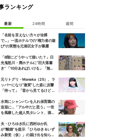
事ランキング
最新
24時間
週間
「名前を言えない方々が全裸
で…」一流ホテルでの"権力者の遊
び"の実態を元港区女子が暴露
「8階にどうやって描いた？」日
光鬼怒川・廃ホテルに“巨大落書
き” 「10分あればいける」「無許
可で描かれた可能性」現役アーテ
ィストらが見解
元リトグリ・Manaka（25）、ラ
ッパーになり“激変”した姿に反響
「待って」「昔から見てるけど 最
近ずっと可愛くなってる」
水筒にシャンパンを入れ保育園の
送迎に…「アル中だと思う」一世
を風靡した超人気タレント、酒漬
けだった日々を告白
夫・ひろゆき氏に西村ゆか氏
が“離婚”を提示 「ひろゆき＆いず
み新党（仮）」の届け出を知らさ