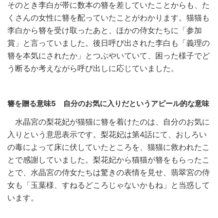
そのとき李白が帯に数本の簪を差していたことからも、た
くさんの女性に簪を配っていたことがわかります。猫猫も
李白から簪を受け取ったあと、ほかの侍女たちに「参加
賞」と言っていました。後日呼び出された李白も「義理の
簪を本気にされたか」とつぶやいていて、困った様子でど
う断るか考えながら呼び出しに応じていました。
簪を贈る意味5 自分のお気に入りだというアピール的な意味
水晶宮の梨花妃が猫猫に簪を着けたのは、自分のお気に
入りという意思表示です。梨花妃は第4話にて、おしろい
の毒によって床に伏していたところを、猫猫に救われたこ
とで感謝していました。梨花妃から猫猫が簪をもらったこ
とで、水晶宮の侍女たちは驚きの表情を見せ、翡翠宮の侍
女も「玉葉様、すねるどころじゃないかもね」と当惑して
います。