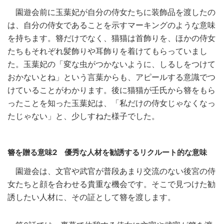
園遊会前に玉葉妃が自分の侍女たちに装飾品を渡したの
は、自分の侍女であることを示すマーキングのような意味
を持ちます。簪だけでなく、猫猫は首飾りを、ほかの侍女
たちもそれぞれ髪飾りや耳飾りを着けてもらっていまし
た。玉葉妃の「変な虫がつかないように、しるしをつけて
おかないとね」という言葉からも、アピールする意識でつ
けていることがわかります。後に猫猫が壬氏から簪をもら
ったことを知った玉葉妃は、「私だけの侍女じゃなくなっ
たじゃない」と、少しすねた様子でした。
簪を贈る意味2 優秀な人材を勧誘するリクルート的な意味
園遊会は、文官や武官が普段あまり交流のない後宮の侍
女たちと顔を合わせる貴重な機会です。そこで見つけた勧
誘したい人材に、その証として簪を渡します。