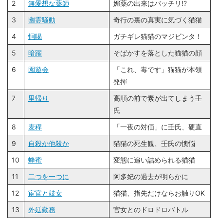
2
無愛想な薬師
媚薬の出来はバッチリ!?
3
幽霊騒動
奇行の裏の真実に気づく猫猫
4
恫喝
ガチギレ猫猫のマジビンタ！
5
暗躍
そばかすを落とした猫猫の顔
6
園遊会
「これ、毒です」猫猫が本領
発揮
7
里帰り
高順の前で素が出てしまう壬
氏
8
麦稈
「一夜の対価」に壬氏、硬直
9
自殺か他殺か
猫猫の死生観、壬氏の懊悩
10
蜂蜜
変態に追い詰められる猫猫
11
二つを一つに
阿多妃の過去が明らかに
12
宦官と妓女
猫猫、指先だけならお触りOK
13
外廷勤務
官女とのドロドロバトル