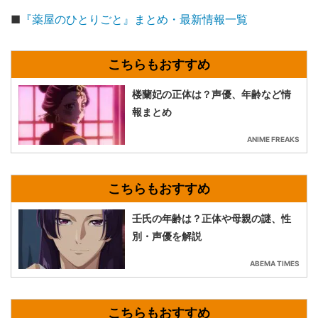
■
『薬屋のひとりごと』まとめ・最新情報一覧
楼蘭妃の正体は？声優、年齢など情
報まとめ
ANIME FREAKS
壬氏の年齢は？正体や母親の謎、性
別・声優を解説
ABEMA TIMES