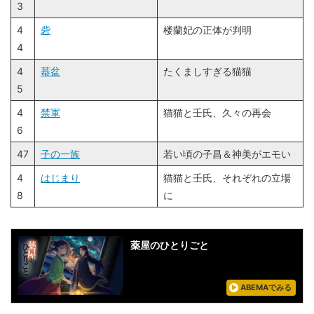
3
4
砦
楼蘭妃の正体が判明
4
4
蟇盆
たくましすぎる猫猫
5
4
禁軍
猫猫と壬氏、久々の再会
6
47
子の一族
若い頃の子昌＆神美がエモい
4
はじまり
猫猫と壬氏、それぞれの立場
8
に
薬屋のひとりごと
ABEMAでみる