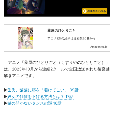
ABEMAでみる
薬屋のひとりごと
アニメ2期の続きは漫画第20巻から
Amazon.co.jp
アニメ「薬屋のひとりごと（くすりやのひとりごと）」
は、2023年10月から連続2クールで全国放送された後宮謎
解きアニメです。
▶
壬氏、猫猫に簪を「着けてこい」 39話
▶
妓女の価値を下げる方法とは？ 17話
▶
鍵の開かないタンスの謎 16話