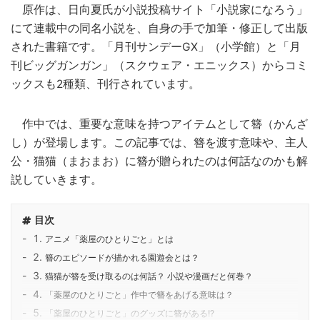
原作は、日向夏氏が小説投稿サイト「小説家になろう」
にて連載中の同名小説を、自身の手で加筆・修正して出版
された書籍です。「月刊サンデーGX」（小学館）と「月
刊ビッグガンガン」（スクウェア・エニックス）からコミ
ックスも2種類、刊行されています。
作中では、重要な意味を持つアイテムとして簪（かんざ
し）が登場します。この記事では、簪を渡す意味や、主人
公・猫猫（まおまお）に簪が贈られたのは何話なのかも解
説していきます。
目次
アニメ「薬屋のひとりごと」とは
簪のエピソードが描かれる園遊会とは？
猫猫が簪を受け取るのは何話？ 小説や漫画だと何巻？
「薬屋のひとりごと」作中で簪をあげる意味は？
「薬屋のひとりごと」のグッズに簪がある!?