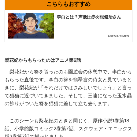
李白とは？声優は赤羽根健治さん
ABEMA TIMES
梨花妃からもらったのはアニメ第6話
梨花妃から簪を貰ったのも園遊会の休憩中で、李白から
もらった直後です。李白の簪を翡翠宮の侍女と見ていると
きに、梨花妃が「それだけではさみしいでしょう」と言っ
て猫猫に近づいてきました。そして、三連になった玉水晶
の飾りがついた簪を猫猫に差して立ち去ります。
このシーンも梨花妃のときと同じく、原作小説1巻第18
話、小学館版コミック2巻第7話、スクウェア・エニックス
版2巻第7話で描かれました。