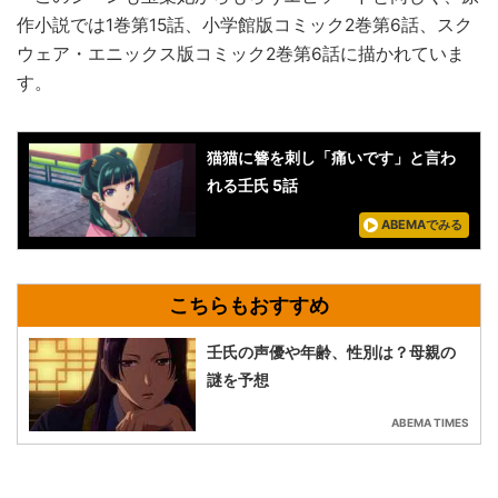
作小説では1巻第15話、小学館版コミック2巻第6話、スク
ウェア・エニックス版コミック2巻第6話に描かれていま
す。
猫猫に簪を刺し「痛いです」と言わ
れる壬氏 5話
ABEMAでみる
壬氏の声優や年齢、性別は？母親の
謎を予想
ABEMA TIMES