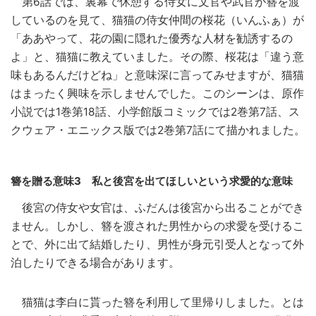
第6話では、裏幕で休憩する侍女に文官や武官が簪を渡
しているのを見て、猫猫の侍女仲間の桜花（いんふぁ）が
「ああやって、花の園に隠れた優秀な人材を勧誘するの
よ」と、猫猫に教えていました。その際、桜花は「違う意
味もあるんだけどね」と意味深に言ってみせますが、猫猫
はまったく興味を示しませんでした。このシーンは、原作
小説では1巻第18話、小学館版コミックでは2巻第7話、ス
クウェア・エニックス版では2巻第7話にて描かれました。
簪を贈る意味3 私と後宮を出てほしいという求愛的な意味
後宮の侍女や女官は、ふだんは後宮から出ることができ
ません。しかし、簪を渡された男性からの求愛を受けるこ
とで、外に出て結婚したり、男性が身元引受人となって外
泊したりできる場合があります。
猫猫は李白に貰った簪を利用して里帰りしました。とは