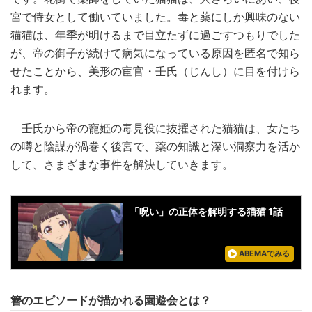
宮で侍女として働いていました。毒と薬にしか興味のない
猫猫は、年季が明けるまで目立たずに過ごすつもりでした
が、帝の御子が続けて病気になっている原因を匿名で知ら
せたことから、美形の宦官・壬氏（じんし）に目を付けら
れます。
壬氏から帝の寵姫の毒見役に抜擢された猫猫は、女たち
の噂と陰謀が渦巻く後宮で、薬の知識と深い洞察力を活か
して、さまざまな事件を解決していきます。
「呪い」の正体を解明する猫猫 1話
ABEMAでみる
簪のエピソードが描かれる園遊会とは？