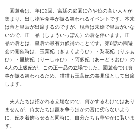
園遊会は、年に2回、宮廷の庭園に帝や位の高い人々が
集まり、出し物や食事が振る舞われるイベントです。本来
は帝と皇后が出席するのですが、現帝は未婚で皇后がいな
いので、正一品（しょういっぽん）の后を伴います。正一
品の后とは、皇后の最有力候補のことです。第6話の園遊
会の開催時は、玉葉妃（ぎょくようひ）・梨花妃（りふぁ
ひ）・里樹妃（りーしゅひ）・阿多妃（あーどぅおひ）の
4人の上級妃が、この正一品の立場でした。園遊会では食
事が振る舞われるため、猫猫も玉葉妃の毒見役として出席
します。
夫人たちは招かれる立場なので、何かするわけではあり
ませんが、侍女たちは寵を争うほかの宮に劣らないよう
に、妃を着飾らせると同時に、自分たちも華やかに装いま
す。