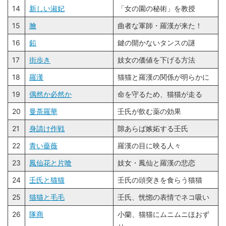
14
新しい淑妃
「女の園の秘術」を教授
15
膾
曲者な軍師・羅漢が来た！
16
鉛
鍵の開かないタンスの謎
17
街歩き
妓女の価値を下げる方法
18
羅漢
猫猫と羅漢の関係が明らかに
19
偶然か必然か
命を守るため、猫猫が走る
20
曼荼羅華
壬氏が飲む薬の効果
21
身請け作戦
隙あらば嫉妬する壬氏
22
青い薔薇
羅漢の目に映る人々
23
鳳仙花と片喰
妓女・鳳仙と羅漢の悲恋
24
壬氏と猫猫
壬氏の頭突きを食らう猫猫
25
猫猫と毛毛
壬氏、恍惚の表情でネコ吸い
26
隊商
小蘭、猫猫にムニムニほおず