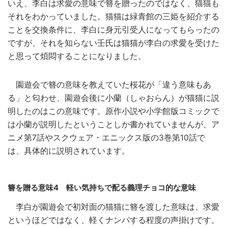
いえ、李白は求愛の意味で簪を贈ったのではなく、猫猫も
それをわかっていました。猫猫は緑青館の三姫を紹介する
ことを交換条件に、李白に身元引受人になってもらったの
ですが、それを知らない壬氏は猫猫が李白の求愛を受けた
と思って煩悶することになりました。
園遊会で簪の意味を教えていた桜花が「違う意味もあ
る」と匂わせ、園遊会後に小蘭（しゃおらん）が猫猫に説
明したのはこの意味です。原作小説や小学館版コミックで
は小蘭が説明したということしか書かれていませんが、ア
ニメ第7話やスクウェア・エニックス版の3巻第10話で
は、具体的に説明されています。
簪を贈る意味4 軽い気持ちで配る義理チョコ的な意味
李白が園遊会で初対面の猫猫に簪を渡した意味は、求愛
というほどではなく、軽くナンパする程度の声掛けです。