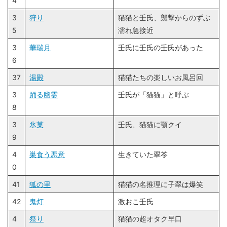
4
3
狩り
猫猫と壬氏、襲撃からのずぶ
5
濡れ急接近
3
華瑞月
壬氏に壬氏の壬氏があった
6
37
湯殿
猫猫たちの楽しいお風呂回
3
踊る幽霊
壬氏が「猫猫」と呼ぶ
8
3
氷菓
壬氏、猫猫に顎クイ
9
4
巣食う悪意
生きていた翠苓
0
41
狐の里
猫猫の名推理に子翠は爆笑
42
鬼灯
激おこ壬氏
4
祭り
猫猫の超オタク早口