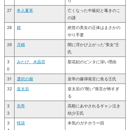
り
27
冬人夏草
亡くなった中級妃と毒きのこ
の謎
28
鏡
絶世の美女の正体はまさかの
やり手婆
29
月精
闇に浮かび上がった“美女”壬
氏
3
みたび、水晶宮
梨花妃のビンタに深い理由
0
31
選択の廟
皇帝の爆弾発言に焦る壬氏
32
皇太后
皇太后の“呪い”発言が怖すぎ
る
3
先帝
高順にあやされるギャン泣き
3
幼少壬氏
3
怪談
本気のガチホラー回