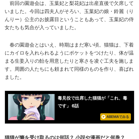
前回の園遊会は、玉葉妃と梨花妃は出産直後で欠席して
いました。今回は四夫人がそろい、玉葉妃の娘・鈴麗（り
んりー）公主のお披露目ということもあって、玉葉妃の侍
女たちも気合が入っていました。
春の園遊会とはいえ、時期はまだ寒い頃。猫猫は、下着
にカイロを入れられるようにポケットをつけたり、体が温
まる生姜入りの飴を用意したりと寒さを凌ぐ工夫を施しま
す。周囲の人たちにも頼まれて同様のものを作り、喜ばれ
ました。
毒見役で出席した猫猫が「これ、毒
です」 6話
ABEMAでみる
猫猫が簪を受け取るのは何話？ 小説や漫画だと何巻？