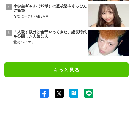
小学生ギャル（12歳）の登校姿＆すっぴん
に衝撃
ななにー 地下ABEMA
「人殺す以外は全部やってきた」総長時代
を公開した人気芸人
愛のハイエナ
もっと見る
Twit
ter