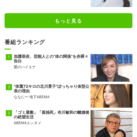
公開
もっと見る
番組ランキング
加護亜依、芸能人との“体の関係”を赤裸々
告白
愛のハイエナ
“体重72キロの北川景子”ぽっちゃり体型公
表の理由
ななにー 地下ABEMA
「ゴミ屋敷」「孤独死」布川敏和の離婚後
の絶望生活
ABEMAエンタメ