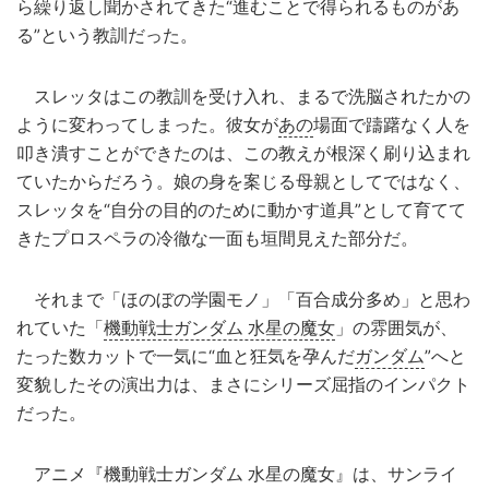
ら繰り返し聞かされてきた“進むことで得られるものがあ
る”という教訓だった。
スレッタはこの教訓を受け入れ、まるで洗脳されたかの
ように変わってしまった。彼女が
あの
場面で躊躇なく人を
叩き潰すことができたのは、この教えが根深く刷り込まれ
ていたからだろう。娘の身を案じる母親としてではなく、
スレッタを“自分の目的のために動かす道具”として育てて
きたプロスペラの冷徹な一面も垣間見えた部分だ。
それまで「ほのぼの学園モノ」「百合成分多め」と思わ
れていた「
機動戦士ガンダム 水星の魔女
」の雰囲気が、
たった数カットで一気に“血と狂気を孕んだ
ガンダム
”へと
変貌したその演出力は、まさにシリーズ屈指のインパクト
だった。
アニメ『機動戦士ガンダム 水星の魔女』は、サンライ