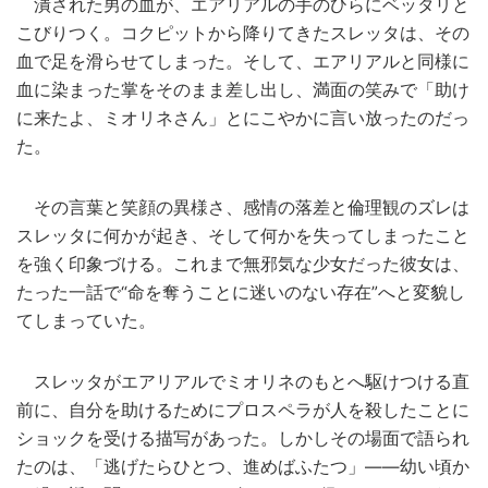
潰された男の血が、エアリアルの手のひらにベッタリと
こびりつく。コクピットから降りてきたスレッタは、その
血で足を滑らせてしまった。そして、エアリアルと同様に
血に染まった掌をそのまま差し出し、満面の笑みで「助け
に来たよ、ミオリネさん」とにこやかに言い放ったのだっ
た。
その言葉と笑顔の異様さ、感情の落差と倫理観のズレは
スレッタに何かが起き、そして何かを失ってしまったこと
を強く印象づける。これまで無邪気な少女だった彼女は、
たった一話で“命を奪うことに迷いのない存在”へと変貌し
てしまっていた。
スレッタがエアリアルでミオリネのもとへ駆けつける直
前に、自分を助けるためにプロスペラが人を殺したことに
ショックを受ける描写があった。しかしその場面で語られ
たのは、「逃げたらひとつ、進めばふたつ」――幼い頃か