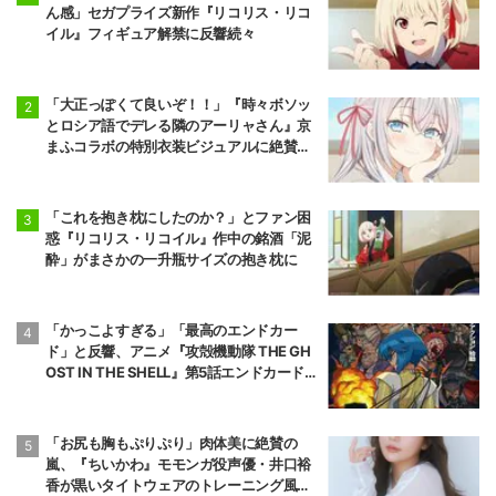
ん感」セガプライズ新作『リコリス・リコ
イル』フィギュア解禁に反響続々
「大正っぽくて良いぞ！！」『時々ボソッ
とロシア語でデレる隣のアーリャさん』京
まふコラボの特別衣装ビジュアルに絶賛の
声
「これを抱き枕にしたのか？」とファン困
惑『リコリス・リコイル』作中の銘酒「泥
酔」がまさかの一升瓶サイズの抱き枕に
「かっこよすぎる」「最高のエンドカー
ド」と反響、アニメ『攻殻機動隊 THE GH
OST IN THE SHELL』第5話エンドカード公
開
「お尻も胸もぷりぷり」肉体美に絶賛の
嵐、『ちいかわ』モモンガ役声優・井口裕
香が黒いタイトウェアのトレーニング風景