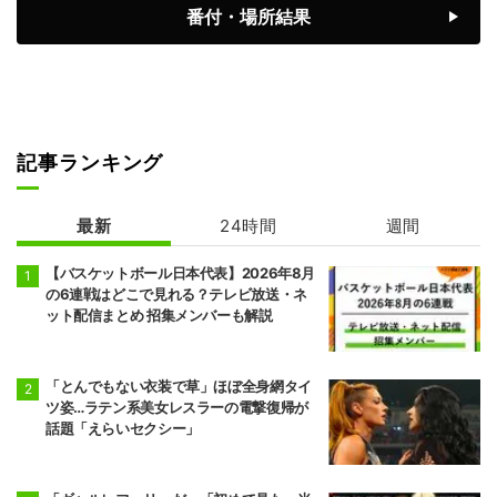
番付・場所結果
前頭2
前頭1
◯
引っ掛け
●
美ノ海
隆の勝
7勝8敗
6勝9敗
前頭2
前頭3
◯
押し出し
●
豪ノ山
平戸海
7勝8敗
4勝11敗
記事ランキング
前頭9
前頭4
●
突き出し
◯
翔猿
一山本
最新
24時間
週間
5勝10敗
6勝9敗
【バスケットボール日本代表】2026年8月
前頭5
前頭12
●
突き出し
◯
の6連戦はどこで見れる？テレビ放送・ネ
宇良
阿炎
ット配信まとめ 招集メンバーも解説
5勝10敗
7勝8敗
前頭15
前頭5
●
押し出し
◯
阿武剋
欧勝馬
「とんでもない衣装で草」ほぼ全身網タイ
4勝11敗
7勝8敗
ツ姿…ラテン系美女レスラーの電撃復帰が
話題「えらいセクシー」
前頭6
前頭16
◯
寄り切り
●
正代
大青山
5勝10敗
6勝9敗