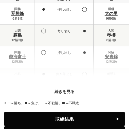
関脇
横綱
●
押し倒し
◯
琴勝峰
大の里
6勝9敗
9勝6敗
大関
大関
◯
寄り切り
●
霧島
琴櫻
12勝3敗
8勝7敗
関脇
関脇
◯
押し出し
●
熱海富士
安青錦
12勝3敗
12勝3敗
小結
前頭4
●
突き落とし
◯
義ノ富士
大栄翔
6勝9敗
10勝5敗
続きを見る
前頭3
小結
◯
寄り倒し
●
伯乃富士
王鵬
※ ○＝勝ち、●＝負け、□＝不戦勝、■＝不戦敗
9勝6敗
2勝13敗
前頭1
前頭6
◯
寄り切り
●
取組結果
藤ノ川
藤青雲
8勝7敗
7勝8敗