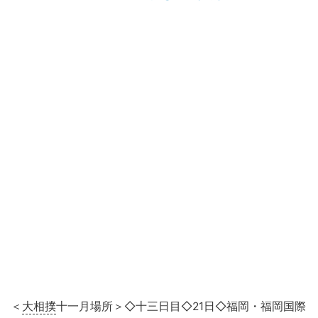
＜
大相撲
十一月場所＞◇十三日目◇21日◇福岡・福岡国際