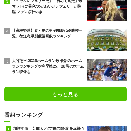
「ギャルレフェリーだ」「初めて見た」米
マットに“異色”のかわいいレフェリーが降
前頭7
前頭13
◯
押し出し
●
臨 ファンざわめき
琴栄峰
尊富士
11勝4敗
10勝5敗
【高校野球】春・夏の甲子園歴代優勝校一
前頭10
前頭7
●
押し出し
◯
覧、都道府県別優勝回数ランキング
朝乃山
高安
9勝6敗
11勝4敗
前頭8
前頭12
●
寄り切り
◯
若元春
朝白龍
大谷翔平 2026ホームラン数 最新のホーム
6勝9敗
7勝8敗
ランランキングや今季第25、26号のホーム
ラン映像も
前頭14
前頭8
●
寄り倒し
◯
獅司
狼雅
10勝5敗
9勝6敗
もっと見る
前頭9
前頭16
●
送り出し
◯
藤凌駕
朝紅龍
10勝5敗
9勝6敗
番組ランキング
前頭13
前頭10
◯
押し出し
●
錦富士
千代翔馬
加護亜依、芸能人との“体の関係”を赤裸々
10勝5敗
5勝10敗