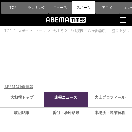
TOP
ランキング
ニュース
スポーツ
アニメ
エン
TOP
スポーツニュース
大相撲
「相撲界イチの僧帽筋」「盛り上がって
ABEMA独自情報
大相撲トップ
速報ニュース
力士プロフィール
取組結果
番付・場所結果
本場所・巡業日程