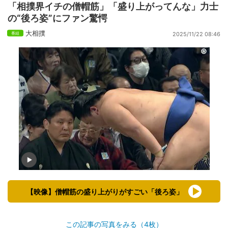
「相撲界イチの僧帽筋」「盛り上がってんな」力士
の“後ろ姿”にファン驚愕
大相撲
2025/11/22 08:46
【映像】僧帽筋の盛り上がりがすごい「後ろ姿」
この記事の写真をみる（4枚）