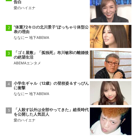
告白
愛のハイエナ
前頭14
前頭11
◯
寄り切り
●
金峰山
御嶽海
9勝6敗
2勝13敗
“体重72キロの北川景子”ぽっちゃり体型公
表の理由
十両2
前頭15
●
押し出し
◯
ななにー 地下ABEMA
佐田の海
一意
5勝10敗
5勝10敗
「ゴミ屋敷」「孤独死」布川敏和の離婚後
の絶望生活
ABEMAエンタメ
小学生ギャル（12歳）の登校姿＆すっぴん
に衝撃
ななにー 地下ABEMA
「人殺す以外は全部やってきた」総長時代
を公開した人気芸人
愛のハイエナ