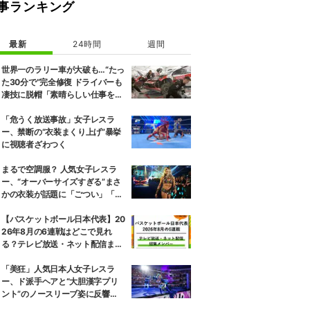
事ランキング
最新
24時間
週間
世界一のラリー車が大破も…“たっ
た30分で”完全修復 ドライバーも
凄技に脱帽「素晴らしい仕事をし
てくれた」
「危うく放送事故」女子レスラ
ー、禁断の“衣装まくり上げ”暴挙
に視聴者ざわつく
まるで空調服？ 人気女子レスラ
ー、“オーバーサイズすぎる”まさ
かの衣装が話題に「ごつい」「肩
幅パッドすご」
【バスケットボール日本代表】20
26年8月の6連戦はどこで見れ
る？テレビ放送・ネット配信まと
め 招集メンバーも解説
「美狂」人気日本人女子レスラ
ー、ド派手ヘアと“大胆漢字プリ
ント”のノースリーブ姿に反響
「えらいカジュアルやな」