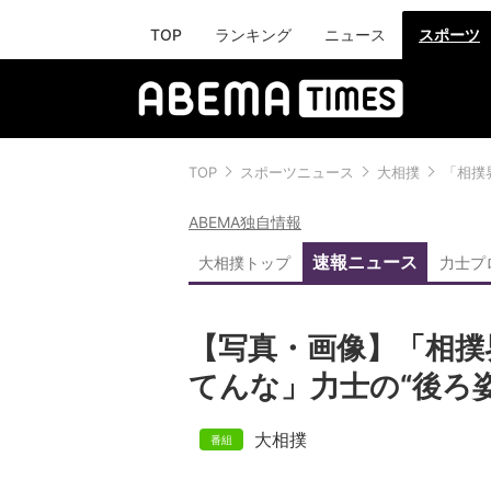
TOP
ランキング
ニュース
スポーツ
TOP
スポーツニュース
大相撲
「相撲
ABEMA独自情報
速報ニュース
大相撲トップ
力士プ
【写真・画像】「相撲
てんな」力士の“後ろ姿
大相撲