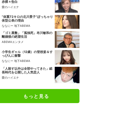
赤裸々告白
愛のハイエナ
“体重72キロの北川景子”ぽっちゃり
体型公表の理由
ななにー 地下ABEMA
「ゴミ屋敷」「孤独死」布川敏和の
離婚後の絶望生活
ABEMAエンタメ
小学生ギャル（12歳）の登校姿＆す
っぴんに衝撃
ななにー 地下ABEMA
「人殺す以外は全部やってきた」総
長時代を公開した人気芸人
愛のハイエナ
もっと見る