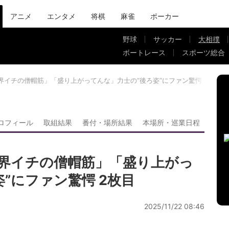
アニメ
エンタメ
将棋
麻雀
ポーカー
野球
サッカー
大相撲
ボートレース
スポーツ総合
界イチの僧帽筋」「盛り上がってんな」力士の“後ろ姿”にファン驚愕
ロフィール
取組結果
番付・場所結果
本場所・巡業日程
界イチの僧帽筋」「盛り上がっ
”にファン驚愕 2枚目
2025/11/22 08:46