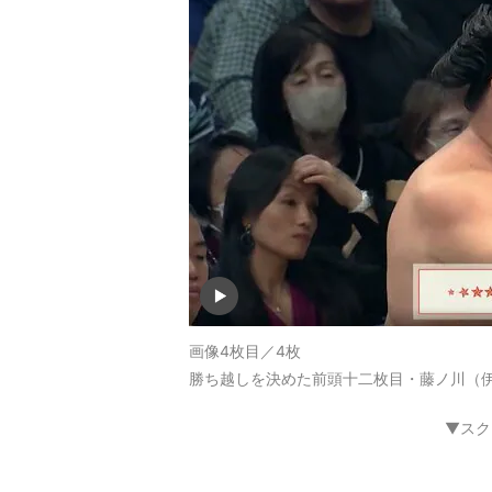
画像4枚目／4枚
勝ち越しを決めた前頭十二枚目・藤ノ川（
▼スク