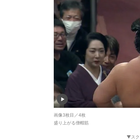
画像3枚目／4枚
盛り上がる僧帽筋
▼スク