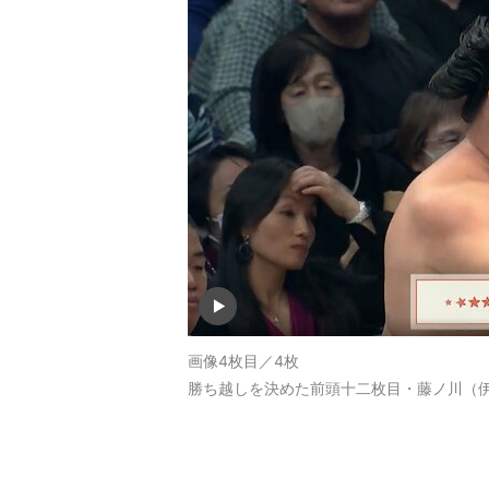
画像4枚目／4枚
勝ち越しを決めた前頭十二枚目・藤ノ川（