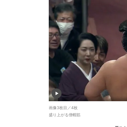
画像3枚目／4枚
盛り上がる僧帽筋