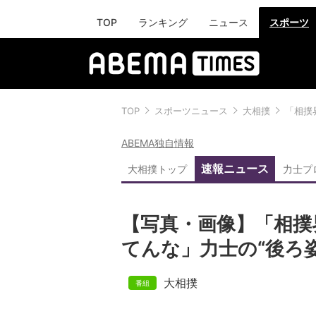
TOP
ランキング
ニュース
スポーツ
TOP
スポーツニュース
大相撲
「相撲
ABEMA独自情報
速報ニュース
大相撲トップ
力士プ
【写真・画像】「相撲
てんな」力士の“後ろ姿
大相撲