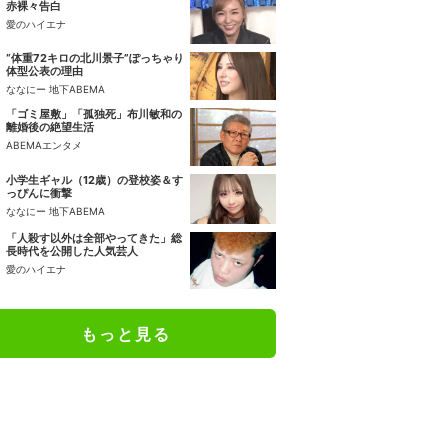
赤裸々告白
愛のハイエナ
“体重72キロの北川景子”ぽっちゃり
体型公表の理由
ななにー 地下ABEMA
「ゴミ屋敷」「孤独死」布川敏和の
離婚後の絶望生活
ABEMAエンタメ
小学生ギャル（12歳）の登校姿＆す
っぴんに衝撃
ななにー 地下ABEMA
「人殺す以外は全部やってきた」総
長時代を公開した人気芸人
愛のハイエナ
もっと見る