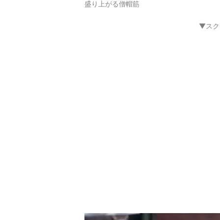
盛り上がる僧帽筋
▼スク