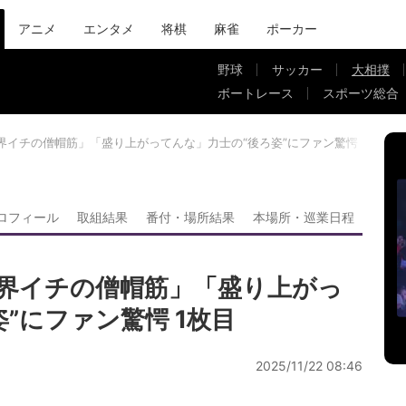
アニメ
エンタメ
将棋
麻雀
ポーカー
野球
サッカー
大相撲
ボートレース
スポーツ総合
界イチの僧帽筋」「盛り上がってんな」力士の“後ろ姿”にファン驚愕
ロフィール
取組結果
番付・場所結果
本場所・巡業日程
界イチの僧帽筋」「盛り上がっ
”にファン驚愕 1枚目
2025/11/22 08:46