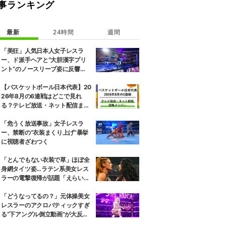
事ランキング
最新
24時間
週間
「美狂」人気日本人女子レスラ
ー、ド派手ヘアと“大胆漢字プリ
ント”のノースリーブ姿に反響
「えらいカジュアルやな」
【バスケットボール日本代表】20
26年8月の6連戦はどこで見れ
る？テレビ放送・ネット配信まと
め 招集メンバーも解説
「危うく放送事故」女子レスラ
ー、禁断の“衣装まくり上げ”暴挙
に視聴者ざわつく
「とんでもない衣装で草」ほぼ全
身網タイツ姿…ラテン系美女レス
ラーの電撃復帰が話題「えらいセ
クシー」
「どうなってるの？」元体操美女
レスラーのアクロバティックすぎ
る“下アングル倒立動画”が大反響
「空を飛んでいるみたい」