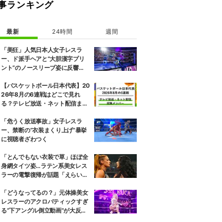
事ランキング
最新
24時間
週間
「美狂」人気日本人女子レスラ
ー、ド派手ヘアと“大胆漢字プリ
ント”のノースリーブ姿に反響
「えらいカジュアルやな」
【バスケットボール日本代表】20
26年8月の6連戦はどこで見れ
る？テレビ放送・ネット配信まと
め 招集メンバーも解説
「危うく放送事故」女子レスラ
ー、禁断の“衣装まくり上げ”暴挙
に視聴者ざわつく
「とんでもない衣装で草」ほぼ全
身網タイツ姿…ラテン系美女レス
ラーの電撃復帰が話題「えらいセ
クシー」
「どうなってるの？」元体操美女
レスラーのアクロバティックすぎ
る“下アングル倒立動画”が大反響
「空を飛んでいるみたい」