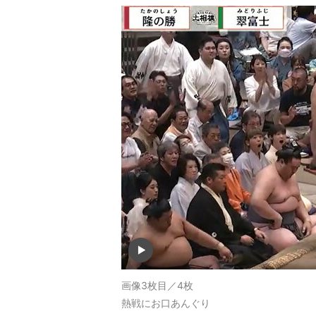
画像3枚目／4枚
熱戦にお口あんぐり