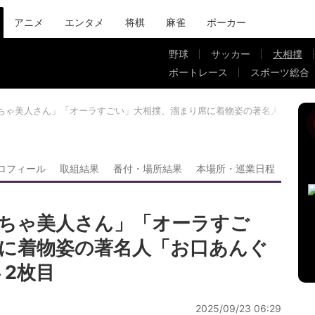
アニメ
エンタメ
将棋
麻雀
ポーカー
野球
サッカー
大相撲
ボートレース
スポーツ総合
ちゃ美人さん」「オーラすごい」大相撲、溜まり席に着物姿の著名人「お口
ロフィール
取組結果
番付・場所結果
本場所・巡業日程
ちゃ美人さん」「オーラすご
に着物姿の著名人「お口あんぐ
 2枚目
2025/09/23 06:29