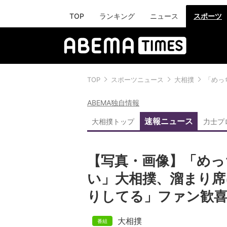
TOP
ランキング
ニュース
スポーツ
TOP
スポーツニュース
大相撲
「めっ
ABEMA独自情報
速報ニュース
大相撲トップ
力士プ
【写真・画像】「めっ
い」大相撲、溜まり席
りしてる」ファン歓喜
大相撲