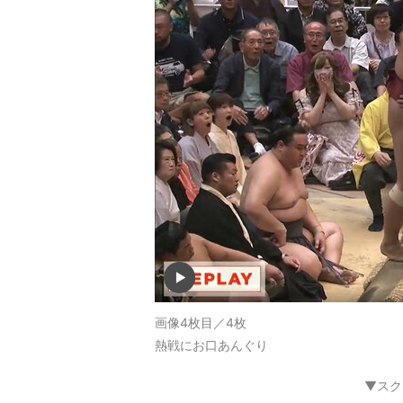
画像4枚目／4枚
熱戦にお口あんぐり
▼スク