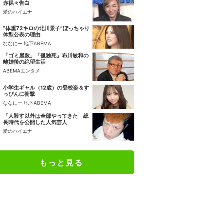
赤裸々告白
愛のハイエナ
“体重72キロの北川景子”ぽっちゃり
体型公表の理由
ななにー 地下ABEMA
「ゴミ屋敷」「孤独死」布川敏和の
離婚後の絶望生活
ABEMAエンタメ
小学生ギャル（12歳）の登校姿＆す
っぴんに衝撃
ななにー 地下ABEMA
「人殺す以外は全部やってきた」総
長時代を公開した人気芸人
愛のハイエナ
もっと見る