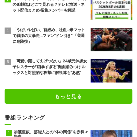
の6連戦はどこで見れる？テレビ放送・ネ
前頭8
前頭12
●
寄り切り
◯
ット配信まとめ 招集メンバーも解説
若元春
朝白龍
6勝9敗
7勝8敗
前頭14
前頭8
●
寄り倒し
◯
「やばいやばい」首絞め、吐血…米マット
獅司
狼雅
で戦慄の大暴走…ファン“ドン引き” 「普通
10勝5敗
9勝6敗
に危険技」
前頭9
前頭16
●
送り出し
◯
藤凌駕
朝紅龍
「可愛い顔してえげつない」24歳元体操女
10勝5敗
9勝6敗
子レスラーが“凶暴すぎる”顔面踏みつけ ル
ックスと対照的な攻撃に解説陣も“あ然”
前頭13
前頭10
◯
押し出し
●
錦富士
千代翔馬
10勝5敗
5勝10敗
もっと見る
前頭14
前頭11
◯
寄り切り
●
金峰山
御嶽海
9勝6敗
2勝13敗
番組ランキング
十両2
前頭15
●
押し出し
◯
佐田の海
一意
5勝10敗
5勝10敗
加護亜依、芸能人との“体の関係”を赤裸々
告白