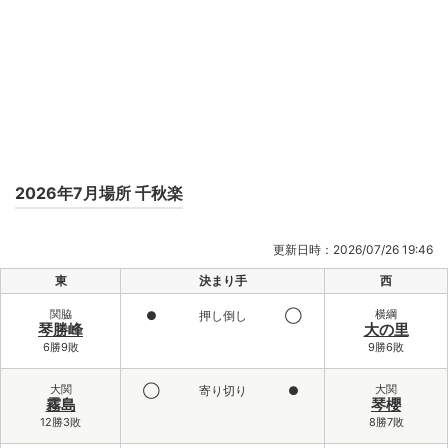
2026年7月場所 千秋楽
更新日時：2026/07/26 19:46
東
決まり手
西
関脇
横綱
●
押し倒し
◯
琴勝峰
大の里
6勝9敗
9勝6敗
大関
大関
◯
寄り切り
●
霧島
琴櫻
12勝3敗
8勝7敗