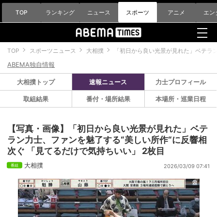
TOP
ランキング
ニュース
スポーツ
アニメ
エン
TOP
スポーツニュース
大相撲
「初日から良い光景が見れた」ベテラン
ABEMA独自情報
大相撲トップ
速報ニュース
力士プロフィール
取組結果
番付・場所結果
本場所・巡業日程
【写真・画像】「初日から良い光景が見れた」ベテ
ラン力士、ファンを魅了する“美しい所作“に反響相
次ぐ 「見てるだけで気持ちいい」 2枚目
大相撲
2026/03/09 07:41