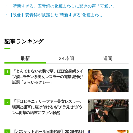
「斬新すぎる」安青錦の化粧まわしに驚きの声「可愛い」
前頭9
前頭4
●
突き出し
◯
翔猿
一山本
【映像】安青錦が披露した“斬新すぎる”化粧まわし
5勝10敗
6勝9敗
前頭5
前頭12
●
突き出し
◯
宇良
阿炎
5勝10敗
7勝8敗
記事ランキング
前頭15
前頭5
●
押し出し
◯
阿武剋
欧勝馬
最新
24時間
週間
4勝11敗
7勝8敗
「とんでもない衣装で草」ほぼ全身網タイ
前頭6
前頭16
◯
寄り切り
●
正代
大青山
ツ姿…ラテン系美女レスラーの電撃復帰が
5勝10敗
話題「えらいセクシー」
6勝9敗
前頭7
前頭13
◯
押し出し
●
琴栄峰
尊富士
「下はビキニ」サーファー美女レスラー、
11勝4敗
10勝5敗
颯爽と援軍に駆け付けるも“チラ見せ”ダウ
ン…衝撃の結末にファン騒然
前頭10
前頭7
●
押し出し
◯
朝乃山
高安
9勝6敗
11勝4敗
【バスケットボール日本代表】2026年8月