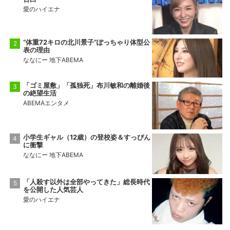
愛のハイエナ
“体重72キロの北川景子”ぽっちゃり体型公
表の理由
ななにー 地下ABEMA
「ゴミ屋敷」「孤独死」布川敏和の離婚後
の絶望生活
ABEMAエンタメ
小学生ギャル（12歳）の登校姿＆すっぴん
に衝撃
ななにー 地下ABEMA
「人殺す以外は全部やってきた」総長時代
を公開した人気芸人
愛のハイエナ