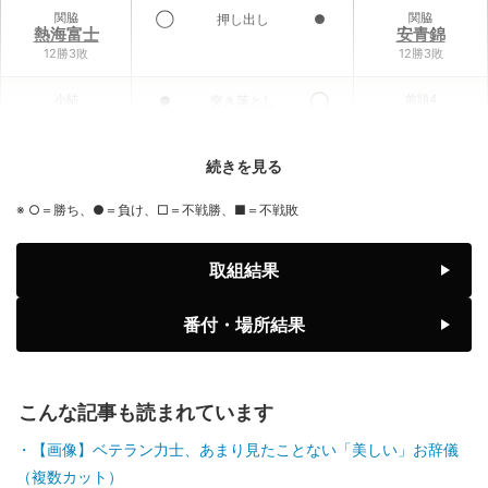
関脇
関脇
◯
押し出し
●
熱海富士
安青錦
12勝3敗
12勝3敗
小結
前頭4
●
突き落とし
◯
義ノ富士
大栄翔
6勝9敗
10勝5敗
続きを見る
前頭3
小結
◯
寄り倒し
●
伯乃富士
王鵬
※ ○＝勝ち、●＝負け、□＝不戦勝、■＝不戦敗
9勝6敗
2勝13敗
前頭1
前頭6
◯
寄り切り
●
取組結果
藤ノ川
藤青雲
8勝7敗
7勝8敗
番付・場所結果
前頭2
前頭1
◯
引っ掛け
●
美ノ海
隆の勝
7勝8敗
6勝9敗
こんな記事も読まれています
前頭2
前頭3
◯
押し出し
●
豪ノ山
平戸海
【画像】ベテラン力士、あまり見たことない「美しい」お辞儀
7勝8敗
4勝11敗
（複数カット）