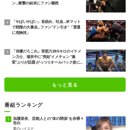
ン…衝撃の結末にファン騒然
前頭8
前頭12
●
寄り切り
◯
若元春
朝白龍
6勝9敗
7勝8敗
「やばいやばい」首絞め、吐血…米マット
で戦慄の大暴走…ファン“ドン引き” 「普通
前頭14
前頭8
●
寄り倒し
◯
獅司
狼雅
に危険技」
10勝5敗
9勝6敗
前頭9
前頭16
●
送り出し
◯
「俳優だろこれ」背筋力265キロのイケメ
藤凌駕
朝紅龍
ン力士、場所中に“突如”イメチェン “激
10勝5敗
9勝6敗
変”ぶりが話題 がっつりオールバック姿に
「似合ってるね」
前頭13
前頭10
◯
押し出し
●
錦富士
千代翔馬
10勝5敗
5勝10敗
もっと見る
前頭14
前頭11
◯
寄り切り
●
金峰山
御嶽海
9勝6敗
2勝13敗
番組ランキング
十両2
前頭15
●
押し出し
◯
加護亜依、芸能人との“体の関係”を赤裸々
佐田の海
一意
告白
5勝10敗
5勝10敗
愛のハイエナ