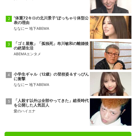
“体重72キロの北川景子”ぽっちゃり体型公
表の理由
ななにー 地下ABEMA
「ゴミ屋敷」「孤独死」布川敏和の離婚後
の絶望生活
ABEMAエンタメ
小学生ギャル（12歳）の登校姿＆すっぴん
に衝撃
ななにー 地下ABEMA
「人殺す以外は全部やってきた」総長時代
を公開した人気芸人
愛のハイエナ