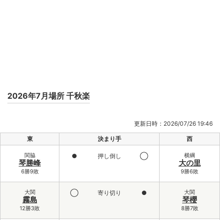
2026年7月場所 千秋楽
更新日時：2026/07/26 19:46
東
決まり手
西
関脇
横綱
●
押し倒し
◯
琴勝峰
大の里
6勝9敗
9勝6敗
大関
大関
◯
寄り切り
●
霧島
琴櫻
12勝3敗
8勝7敗