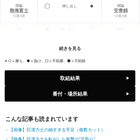
関脇
関脇
◯
押し出し
●
熱海富士
安青錦
12勝3敗
12勝3敗
小結
前頭4
●
突き落とし
◯
義ノ富士
大栄翔
6勝9敗
10勝5敗
続きを見る
前頭3
小結
◯
寄り倒し
●
伯乃富士
王鵬
※ ○＝勝ち、●＝負け、□＝不戦勝、■＝不戦敗
9勝6敗
2勝13敗
前頭1
前頭6
◯
寄り切り
●
取組結果
藤ノ川
藤青雲
8勝7敗
7勝8敗
番付・場所結果
前頭2
前頭1
◯
引っ掛け
●
美ノ海
隆の勝
7勝8敗
6勝9敗
こんな記事も読まれています
前頭2
前頭3
◯
押し出し
●
豪ノ山
平戸海
【画像】巨漢力士の細すぎる手足（複数カット）
7勝8敗
4勝11敗
【映像】巨漢力士を転がした衝撃の“足取り”