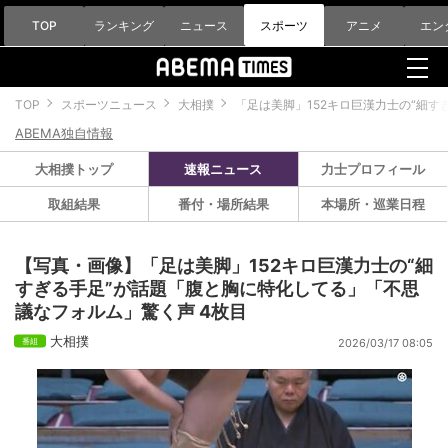
TOP
ランキング
ニュース
スポーツ
アニメ
エン
TOP
スポーツニュース
大相撲
「足は美脚」152キロ巨漢力士の“細
ABEMA独自情報
大相撲トップ
速報ニュース
力士プロフィール
取組結果
番付・場所結果
本場所・巡業日程
【写真・画像】「足は美脚」152キロ巨漢力士の“細
すぎる手足”が話題「腹と胸に特化してる」「不思
議なフォルム」驚く声 4枚目
大相撲
2026/03/17 08:05