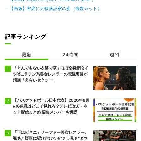
前頭9
前頭4
●
突き出し
◯
【画像】客席に大物落語家の姿（複数カット）
翔猿
一山本
5勝10敗
6勝9敗
前頭5
前頭12
●
突き出し
◯
宇良
阿炎
記事ランキング
5勝10敗
7勝8敗
前頭15
前頭5
最新
●
24時間
押し出し
◯
週間
阿武剋
欧勝馬
4勝11敗
7勝8敗
「とんでもない衣装で草」ほぼ全身網タイ
ツ姿…ラテン系美女レスラーの電撃復帰が
前頭6
前頭16
◯
寄り切り
●
話題「えらいセクシー」
正代
大青山
5勝10敗
6勝9敗
【バスケットボール日本代表】2026年8月
前頭7
前頭13
◯
押し出し
●
琴栄峰
尊富士
の6連戦はどこで見れる？テレビ放送・ネ
11勝4敗
10勝5敗
ット配信まとめ 招集メンバーも解説
前頭10
前頭7
●
押し出し
◯
朝乃山
高安
「下はビキニ」サーファー美女レスラー、
9勝6敗
11勝4敗
颯爽と援軍に駆け付けるも“チラ見せ”ダウ