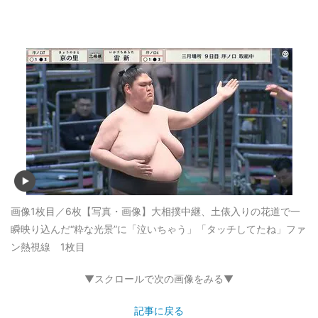
画像1枚目／6枚
【写真・画像】大相撲中継、土俵入りの花道で一
瞬映り込んだ“粋な光景”に「泣いちゃう」「タッチしてたね」ファ
ン熱視線 1枚目
▼スクロールで次の画像をみる▼
記事に戻る