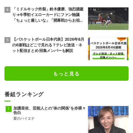
6勝9敗
7勝8敗
「ミドルキック炸裂」鈴木優磨、強烈腹蹴
り→今季初イエローカードにファン物議
前頭14
前頭8
●
寄り倒し
◯
獅司
狼雅
「ちょっと厳しいな」「開幕戦からお祖母
10勝5敗
9勝6敗
様に怒られる」
前頭9
前頭16
●
送り出し
◯
【バスケットボール日本代表】2026年8月
藤凌駕
朝紅龍
の6連戦はどこで見れる？テレビ放送・ネ
10勝5敗
9勝6敗
ット配信まとめ 招集メンバーも解説
前頭13
前頭10
◯
押し出し
●
錦富士
千代翔馬
10勝5敗
5勝10敗
もっと見る
前頭14
前頭11
◯
寄り切り
●
金峰山
御嶽海
9勝6敗
2勝13敗
番組ランキング
十両2
前頭15
●
押し出し
◯
加護亜依、芸能人との“体の関係”を赤裸々
佐田の海
一意
告白
5勝10敗
5勝10敗
愛のハイエナ