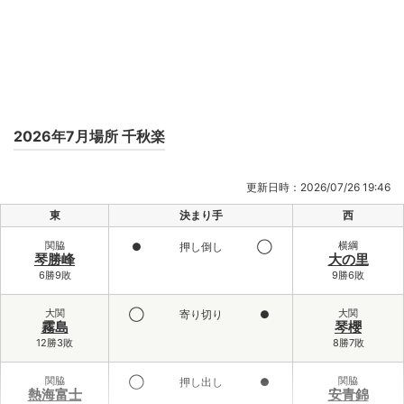
2026年7月場所 千秋楽
更新日時：2026/07/26 19:46
東
決まり手
西
関脇
横綱
●
押し倒し
◯
琴勝峰
大の里
6勝9敗
9勝6敗
大関
大関
◯
寄り切り
●
霧島
琴櫻
12勝3敗
8勝7敗
関脇
関脇
◯
押し出し
●
熱海富士
安青錦