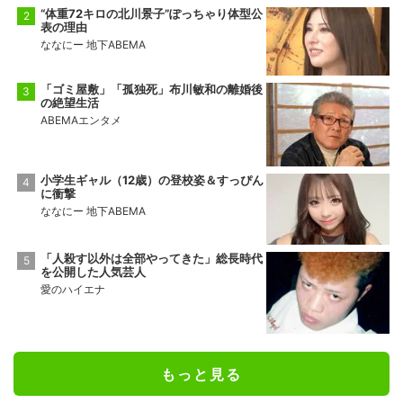
“体重72キロの北川景子”ぽっちゃり体型公
表の理由
ななにー 地下ABEMA
「ゴミ屋敷」「孤独死」布川敏和の離婚後
の絶望生活
ABEMAエンタメ
小学生ギャル（12歳）の登校姿＆すっぴん
に衝撃
ななにー 地下ABEMA
「人殺す以外は全部やってきた」総長時代
を公開した人気芸人
愛のハイエナ
もっと見る