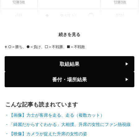
12勝3敗
12勝3敗
小結
前頭4
●
突き落とし
◯
義ノ富士
大栄翔
6勝9敗
10勝5敗
続きを見る
前頭3
小結
◯
寄り倒し
●
伯乃富士
王鵬
※ ○＝勝ち、●＝負け、□＝不戦勝、■＝不戦敗
9勝6敗
2勝13敗
前頭1
前頭6
◯
寄り切り
●
取組結果
藤ノ川
藤青雲
8勝7敗
7勝8敗
番付・場所結果
前頭2
前頭1
◯
引っ掛け
●
美ノ海
隆の勝
7勝8敗
6勝9敗
こんな記事も読まれています
前頭2
前頭3
◯
押し出し
●
豪ノ山
平戸海
【画像】力士が客席を走る、走る（複数カット）
7勝8敗
4勝11敗
「綺麗だからすぐわかる」大相撲、升席の女性にファン熱視線
前頭9
前頭4
●
突き出し
◯
【映像】カメラが捉えた升席の女性の姿
翔猿
一山本