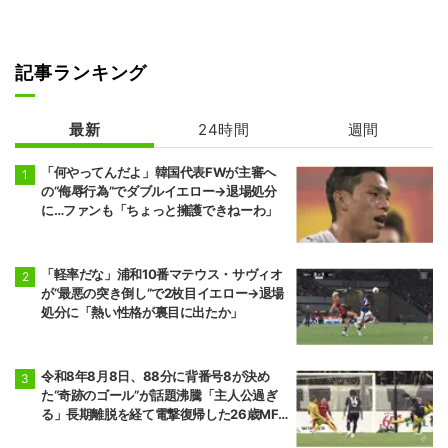
5勝10敗
6勝9敗
前頭5
前頭12
●
突き出し
◯
宇良
阿炎
記事ランキング
5勝10敗
7勝8敗
前頭15
前頭5
最新
●
24時間
押し出し
◯
週間
阿武剋
欧勝馬
4勝11敗
7勝8敗
「何やってんだよ」韓国代表FWが主審へ
の“侮辱行為”でダブルイエロー→退場処分
前頭6
前頭16
◯
寄り切り
●
に…ファンも「ちょっと擁護できねーわ」
正代
大青山
5勝10敗
6勝9敗
「軽率だな」浦和10番マテウス・サヴィオ
前頭7
前頭13
◯
押し出し
●
琴栄峰
尊富士
が“最悪の突き倒し”で2枚目イエロー→退場
11勝4敗
10勝5敗
処分に「熱い性格が裏目に出たか」
前頭10
前頭7
●
押し出し
◯
朝乃山
高安
令和8年8月8日、88分に背番号8が決め
9勝6敗
11勝4敗
た“奇跡のゴール”が話題沸騰「主人公過ぎ
る」長期離脱を経て電撃復帰した26歳MF
前頭8
前頭12
●
寄り切り
◯
の鮮烈弾に「涙出てきた」
若元春
朝白龍