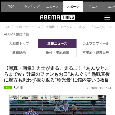
TOP
ランキング
ニュース
スポーツ
アニメ
エン
TOP
スポーツニュース
大相撲
力士が走る、走る…！「あんなところま
ABEMA独自情報
大相撲トップ
速報ニュース
力士プロフィール
取組結果
番付・場所結果
本場所・巡業日程
【写真・画像】力士が走る、走る…！「あんなとこ
ろまでw」升席のファンもお口“あんぐり” 熱戦直後
に親方も思わず振り返る“珍光景”に館内笑い 3枚目
大相撲
2026/03/18 07:24