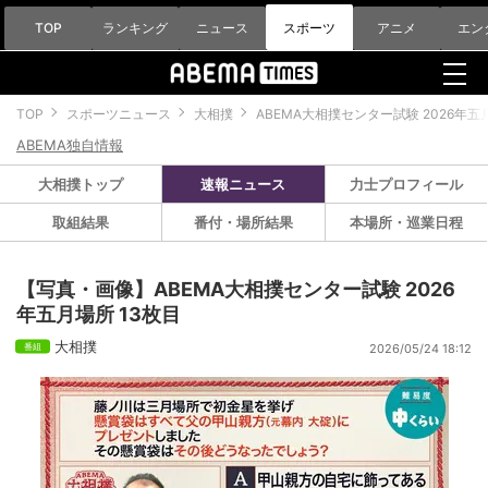
TOP
ランキング
ニュース
スポーツ
アニメ
エン
TOP
スポーツニュース
大相撲
ABEMA大相撲センター試験 2026年五
ABEMA独自情報
大相撲トップ
速報ニュース
力士プロフィール
取組結果
番付・場所結果
本場所・巡業日程
【写真・画像】ABEMA大相撲センター試験 2026
年五月場所 13枚目
大相撲
2026/05/24 18:12