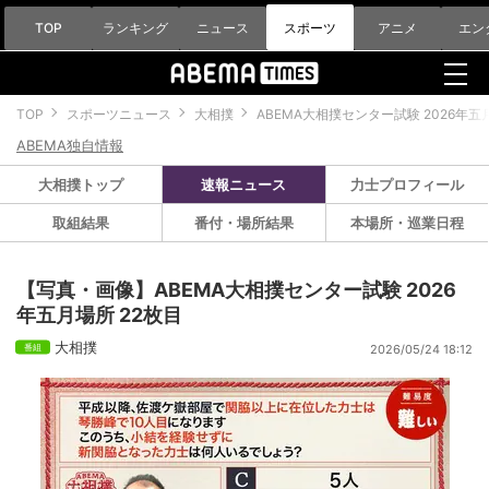
TOP
ランキング
ニュース
スポーツ
アニメ
エン
TOP
スポーツニュース
大相撲
ABEMA大相撲センター試験 2026年五
ABEMA独自情報
大相撲トップ
速報ニュース
力士プロフィール
取組結果
番付・場所結果
本場所・巡業日程
【写真・画像】ABEMA大相撲センター試験 2026
年五月場所 22枚目
大相撲
2026/05/24 18:12