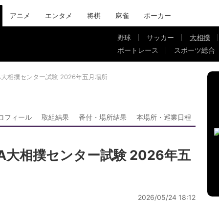
アニメ
エンタメ
将棋
麻雀
ポーカー
野球
サッカー
大相撲
ボートレース
スポーツ総合
A大相撲センター試験 2026年五月場所
ロフィール
取組結果
番付・場所結果
本場所・巡業日程
A大相撲センター試験 2026年五
2026/05/24 18:12