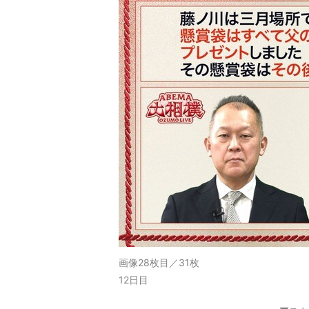
画像28枚目／31枚
12日目