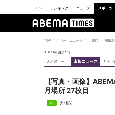
TOP
ランキング
ニュース
スポーツ
TOP
スポーツニュース
大相撲
ABEM
ABEMA独自情報
速報ニュース
大相撲トップ
力士プ
【写真・画像】ABEM
月場所 27枚目
大相撲