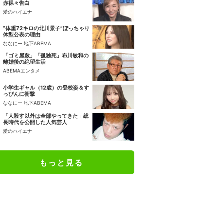
赤裸々告白
愛のハイエナ
“体重72キロの北川景子”ぽっちゃり
体型公表の理由
ななにー 地下ABEMA
「ゴミ屋敷」「孤独死」布川敏和の
離婚後の絶望生活
ABEMAエンタメ
小学生ギャル（12歳）の登校姿＆す
っぴんに衝撃
ななにー 地下ABEMA
「人殺す以外は全部やってきた」総
長時代を公開した人気芸人
愛のハイエナ
もっと見る