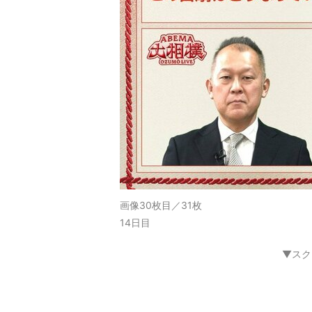
画像30枚目／31枚
14日目
▼スク