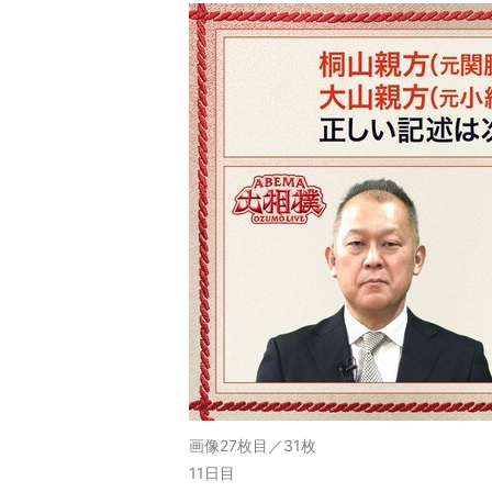
画像27枚目／31枚
11日目