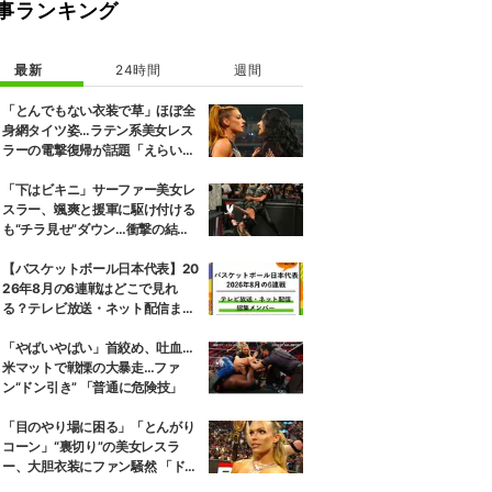
事ランキング
最新
24時間
週間
「とんでもない衣装で草」ほぼ全
身網タイツ姿…ラテン系美女レス
ラーの電撃復帰が話題「えらいセ
クシー」
「下はビキニ」サーファー美女レ
スラー、颯爽と援軍に駆け付ける
も“チラ見せ”ダウン…衝撃の結末
にファン騒然
【バスケットボール日本代表】20
26年8月の6連戦はどこで見れ
る？テレビ放送・ネット配信まと
め 招集メンバーも解説
「やばいやばい」首絞め、吐血…
米マットで戦慄の大暴走…ファ
ン“ドン引き” 「普通に危険技」
「目のやり場に困る」「とんがり
コーン」“裏切り”の美女レスラ
ー、大胆衣装にファン騒然 「ドロ
ンジョみたいな恰好」