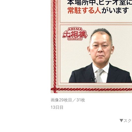
画像29枚目／31枚
13日目
▼スク