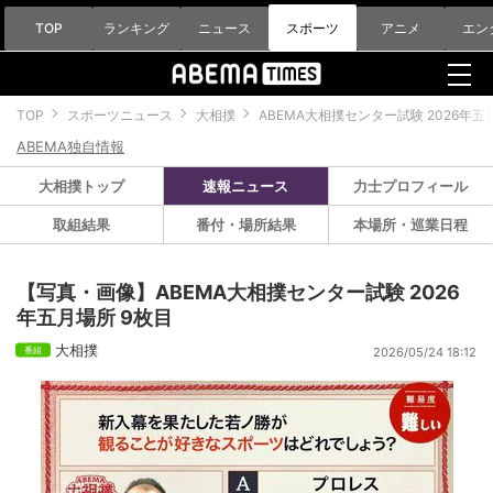
TOP
ランキング
ニュース
スポーツ
アニメ
エン
TOP
スポーツニュース
大相撲
ABEMA大相撲センター試験 2026年五
ABEMA独自情報
大相撲トップ
速報ニュース
力士プロフィール
取組結果
番付・場所結果
本場所・巡業日程
【写真・画像】ABEMA大相撲センター試験 2026
年五月場所 9枚目
大相撲
2026/05/24 18:12