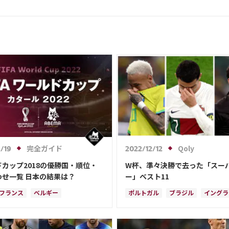
完全ガイド
Qoly
/19
2022/12/12
カップ2018の優勝国・順位・
W杯、準々決勝で去った「スー
わせ一覧 日本の結果は？
ー」ベスト11
フランス
ベルギー
ポルトガル
ブラジル
イングラ
チア
イングランド
セネガル
ジョアン・カンセロ
クロアチア
ル
ポーランド
アルゼンチン
オランダ
C・ロナウド