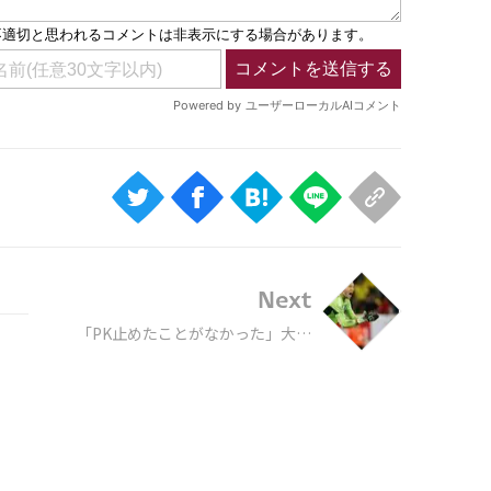
Next
「PK止めたことがなかった」大型
GKシュミット、赤丸急上昇でW杯
を掴み取れ！