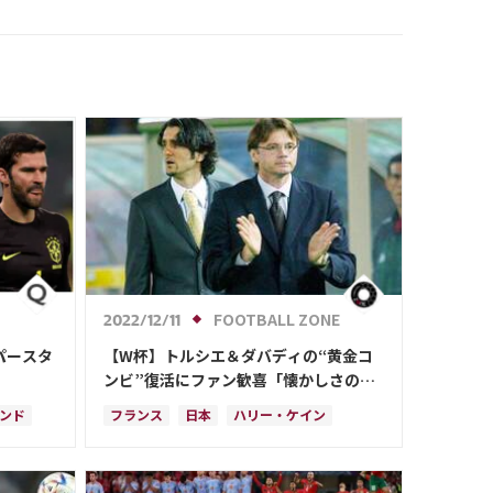
FOOTBALL ZONE
2022/12/11
パースタ
【W杯】トルシエ＆ダバディの“黄金コ
ンビ”復活にファン歓喜「懐かしさの極
み」「イケオジすぎて目が幸せ」
ンド
フランス
日本
ハリー・ケイン
イングランド
ブラジル
日本代表