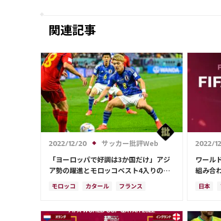
関連記事
サッカー批評Web
2022/12/20
2022/12
「ヨーロッパで好調は3か国だけ」アジ
ワールド
ア勢の躍進とモロッコベスト4入りの深
組み合
層【カタールW杯「勢力図の異変」の理
モロッコ
カタール
フランス
日本
由】(2)
アルゼンチン
日本
イラン
クロア
イングランド
アメリカ
ブラジ