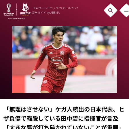
FIFA ワールドカップ カタール 2022
完全ガイド
by ABEMA
ニュース
News
出場国
Teams
日本代表
Team Japan
日程・結果
「無理はさせない」ケガ人続出の日本代表、ヒ
Schedule
ザ負傷で離脱している田中碧に指揮官が言及
ランキング
「大きな夢が打ち砕かれていないことが重要」