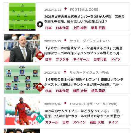
FOOTBALL ZONE
2022/12/22
2026年W杯の日本代表メンバーをOBが大予想 若返り
を図る守備陣、軸が欲しいFWの顔ぶれは？
日本
日本代表
上田 綺世
酒井 宏樹
冨安 健洋
ドイツ
スペイン
川島 永嗣
権田 修一
シュミット・ダニエル
谷 晃生
サッカーダイジェストWeb
2022/12/19
板倉 滉
前田 大然
遠藤 航
大迫 勇也
「まさか日本が危険なプレーを連発するとは」元鹿島
クロアチア
オランダ
カナダ
メキシコ
指揮官ザーゴは森保ジャパンのブラジル戦をどう見
た？「最も印象に残った選手が…」【2022総集編】
アメリカ
コスタリカ
長友 佑都
吉田 麻也
日本
ブラジル
ネイマール
日本代表
ドイツ
谷口 彰悟
山根 視来
中山 雄太
伊東 純也
スペイン
権田 修一
長友 佑都
中山 雄太
浅野 拓磨
守田 英正
三笘 薫
田中 碧
伊東 純也
南野 拓実
田中 碧
カゼミーロ
サッカーダイジェストWeb
2022/12/17
久保 建英
鎌田 大地
堂安 律
伊藤 洋輝
ダニエウ・アウベス
ラファエル・バラン
遠藤 航
【４年後の日本代表“理想イレブン”】鎌田はボランチ
町野 修斗
がベスト。相棒はポテンシャルが随一の藤田。“左
SB”相馬も面白い
日本
日本代表
鎌田 大地
相馬 勇紀
カタール
三笘 薫
久保 建英
板倉 滉
冨安 健洋
ドイツ
堂安 律
前田 大然
theWORLD(ザ・ワールドWeb)
2022/12/16
スペイン
ベルギー
シュミット・ダニエル
2026年のサムライブルーはどうなっている？ “原、
谷 晃生
中山 雄太
林 大地
上田 綺世
田中 碧
菅原、2人の中村”カタールで試されなかった新戦力へ
の期待
ラファエル・バラン
遠藤 航
伊藤 洋輝
カタール
日本
スペイン
前田 大然
ドイツ
町野 修斗
日本代表
浅野 拓磨
酒井 宏樹
クロアチア