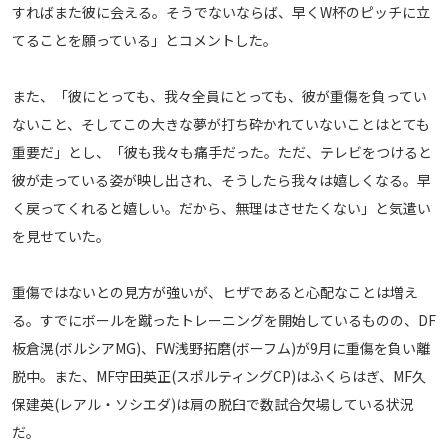
すればまた彼に会える。そうでないならば、早くW杯のピッチに立
運営会社
てることを願っている」とコメントした。
ご利用にあたって
プライバシーポリシー
また、「彼にとっても、我々全員にとっても、彼が重傷を負ってい
お問い合わせ
ないこと、そしてこの大きな夢が打ち砕かれていないことはとても
重要だ」とし、「彼も我々も痛手だった。ただ、テレビをつけると
彼が走っている姿が映し出され、そうしたら我々は嬉しくなる。早
Share
く戻ってくれると嬉しい。だから、無理はさせたくない」と気遣い
© AbemaTV. Inc. All Rights Reserved.
を見せていた。
重傷ではないとの見方が強いが、ヒザであると心配なことは増え
る。すでにボールを蹴ったトレーニングを開始しているものの、DF
板倉滉(ボルシアMG)、FW浅野拓磨(ボーフム)が9月に重傷を負い離
脱中。また、MF守田英正(スポルティングCP)はふくらはぎ、MF久
保建英(レアル・ソシエダ)は肩の脱臼で数試合欠場している状況
だ。