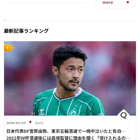
マヌエル・ノイアー
酒井 宏樹
板倉 滉
伊藤 洋輝
日本代表
長友 佑都
南野 拓実
more
冨安 健洋
遠藤 航
相馬 勇紀
伊藤 洋輝
久保 建英
鎌田 大地
板倉 滉
フランス
町野 修斗
ベルギー
プレーオフ
ブラジル
メキシコ
アメリカ
谷 晃生
谷口 彰悟
中山 雄太
原口 元気
守田 英正
ルカ・モドリッチ
最新記事ランキング
マルコ・アセンシオ
アンス・ファティ
酒井 宏樹
大迫 勇也
Qoly
2025/09/20
日本代表DF菅原由勢、東京五輪落選で一晩中泣いたと告白…
2022年Ｗ杯落選後には森保監督に理由を聞く「受け入れるのは