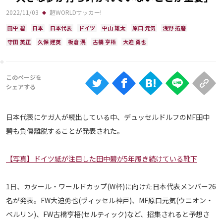
Ranking
2022/11/03
超WORLDサッカー!
大会について
田中 碧
日本
日本代表
ドイツ
中山 雄太
原口 元気
浅野 拓磨
守田 英正
久保 建英
板倉 滉
古橋 亨梧
大迫 勇也
About
視聴方法
iOS Apps
日本代表にケガ人が続出している中、デュッセルドルフのMF田中
碧も負傷離脱することが発表された。
Android
【写真】ドイツ紙が注目した田中碧が5年履き続けている靴下
Web
ABEMAの視聴について
1日、カタール・ワールドカップ(W杯)に向けた日本代表メンバー26
TV
名が発表。FW大迫勇也(ヴィッセル神戸)、MF原口元気(ウニオン・
ベルリン)、FW古橋亨梧(セルティック)など、招集されると予想さ