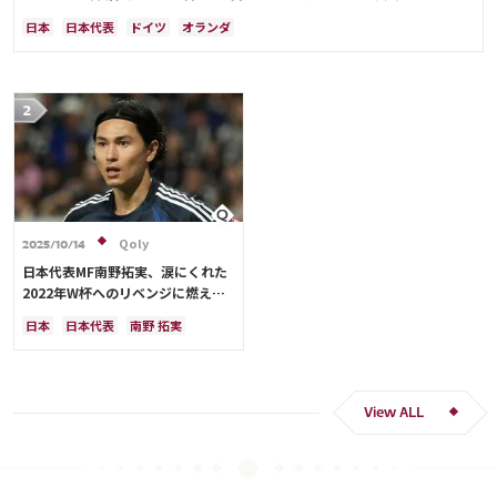
難しかった」
日本
日本代表
ドイツ
オランダ
Qoly
2025/10/14
日本代表MF南野拓実、涙にくれた
2022年W杯へのリベンジに燃える
「絶対にリベンジしたい」「サッカ
日本
日本代表
南野 拓実
ー人生をかけた戦い」
クロアチア
長友 佑都
ドイツ
スペイン
川島 永嗣
谷 晃生
吉田 麻也
谷口 彰悟
伊東 純也
View ALL