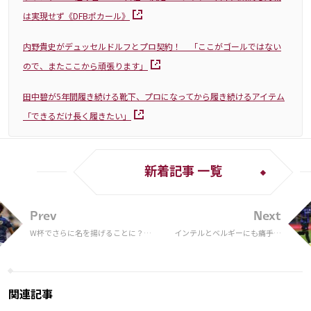
は実現せず《DFBポカール》
内野貴史がデュッセルドルフとプロ契約！ 「ここがゴールではない
ので、またここから頑張ります」
田中碧が5年間履き続ける靴下、プロになってから履き続けるアイテム
「できるだけ長く履きたい」
新着記事 一覧
Prev
Next
W杯でさらに名を揚げることに？
インテルとベルギーにも痛手
三笘薫の成長が欧州でも止まらない
ルカクが負傷でW杯出場にも黄
理由とは
色信号か
関連記事