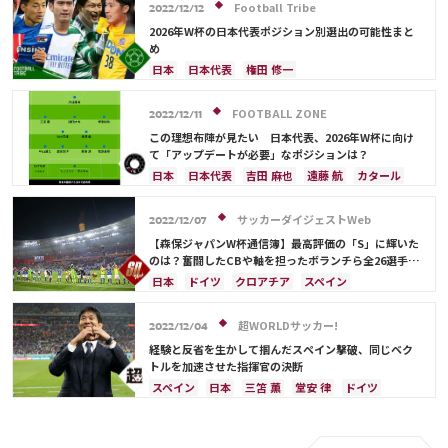
オランダ
ポルトガル
権田 修一
Football Tribe
2022/12/12
シュミット・ダニエル
長友 佑都
中山 雄太
2026年W杯の日本代表ポジション別選出の可能性まと
伊東 純也
守田 英正
三笘 薫
上田 綺世
め
田中 碧
堂安 律
遠藤 航
伊藤 洋輝
町野 修斗
日本
日本代表
権田 修一
シュミット・ダニエル
大迫 勇也
谷 晃生
ドイツ
川島 永嗣
浅野 拓磨
フランス
FOOTBALL ZONE
2022/12/11
クロアチア
長友 佑都
酒井 宏樹
古橋 亨梧
この理想布陣が見たい 日本代表、2026年W杯に向け
堂安 律
前田 大然
スペイン
アルゼンチン
て「アップデートが必要」なポジションは？
モロッコ
吉田 麻也
谷口 彰悟
山根 視来
日本
日本代表
吉田 麻也
遠藤 航
カタール
中山 雄太
伊東 純也
南野 拓実
守田 英正
ドイツ
スペイン
シュミット・ダニエル
三笘 薫
上田 綺世
田中 碧
久保 建英
長友 佑都
酒井 宏樹
クロアチア
イングランド
サッカーダイジェストWeb
2022/12/07
鎌田 大地
板倉 滉
冨安 健洋
遠藤 航
カナダ
メキシコ
アメリカ
川島 永嗣
【森保ジャパンW杯通信簿】最高評価の「S」に輝いた
伊藤 洋輝
町野 修斗
コスタリカ
権田 修一
佐々木 翔
山根 視来
のは？奮闘したCBや軸を担ったボランチら全26選手を
査定
中山 雄太
伊東 純也
守田 英正
三笘 薫
日本
ドイツ
クロアチア
スペイン
上田 綺世
田中 碧
久保 建英
鎌田 大地
コスタリカ
フランス
権田 修一
吉田 麻也
板倉 滉
堂安 律
前田 大然
冨安 健洋
三笘 薫
ベルギー
イングランド
川島 永嗣
超WORLDサッカー!
2022/12/04
伊藤 洋輝
町野 修斗
シュミット・ダニエル
谷 晃生
長友 佑都
経験と反省を生かして掴んだスペイン撃破、同じベク
守田 英正
田中 碧
堂安 律
前田 大然
トルを加速させた指揮官の決断
ポルトガル
日本代表
谷口 彰悟
山根 視来
スペイン
日本
三笘 薫
堂安 律
ドイツ
中山 雄太
柴崎 岳
伊東 純也
浅野 拓磨
クロアチア
コスタリカ
伊東 純也
冨安 健洋
南野 拓実
上田 綺世
久保 建英
鎌田 大地
吉田 麻也
浅野 拓磨
田中 碧
遠藤 航