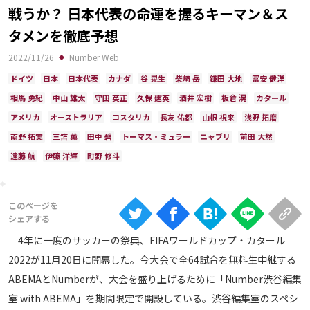
Ranking
戦うか？ 日本代表の命運を握るキーマン＆ス
タメンを徹底予想
大会について
2022/11/26
Number Web
About
ドイツ
日本
日本代表
カナダ
谷 晃生
柴崎 岳
鎌田 大地
冨安 健洋
相馬 勇紀
中山 雄太
守田 英正
久保 建英
酒井 宏樹
板倉 滉
カタール
視聴方法
アメリカ
オーストラリア
コスタリカ
長友 佑都
山根 視来
浅野 拓磨
南野 拓実
三笘 薫
田中 碧
トーマス・ミュラー
ニャブリ
前田 大然
iOS Apps
遠藤 航
伊藤 洋輝
町野 修斗
Android
Web
4年に一度のサッカーの祭典、FIFAワールドカップ・カタール
ABEMAの視聴について
2022が11月20日に開幕した。今大会で全64試合を無料生中継する
TV
ABEMAとNumberが、大会を盛り上げるために「Number渋谷編集
室 with ABEMA」を期間限定で開設している。渋谷編集室のスペシ