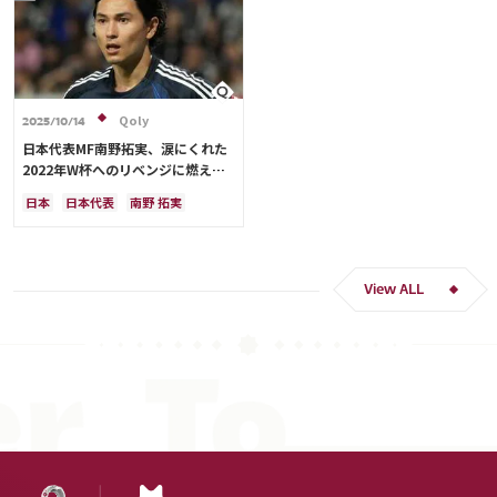
Qoly
2025/10/14
日本代表MF南野拓実、涙にくれた
2022年W杯へのリベンジに燃える
「絶対にリベンジしたい」「サッカ
日本
日本代表
南野 拓実
ー人生をかけた戦い」
クロアチア
長友 佑都
ドイツ
スペイン
川島 永嗣
谷 晃生
吉田 麻也
谷口 彰悟
伊東 純也
View ALL