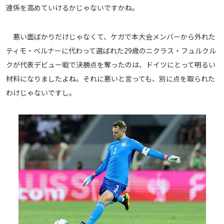
連係を高めていけるかじゃないですかね。
運営会社
ご利用にあたって
悪い面ばかりだけじゃなくて、ケガで本大会メンバーから外れた
プライバシーポリシー
ティモ・ベルナーに代わって選ばれた29歳のニクラス・フュルクル
お問い合わせ
クが代表デビュー戦で決勝点を奪ったのは、ドイツにとって明るい
材料になりましたよね。それに悪いと言っても、別に点を取られた
わけじゃないですし。
Share
© AbemaTV. Inc. All Rights Reserved.