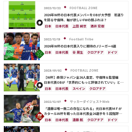
伊東 純也
鎌田 大地
アメリカ
浅野 拓磨
三笘 薫
堂安 律
ブラジル
原口 元気
FOOTBALL ZONE
2022/12/22
相馬 勇紀
サウジアラビア
韓国
田中 碧
2026年W杯の日本代表メンバーをOBが大予想 若返り
古橋 亨梧
町野 修斗
ドイツ
スペイン
を図る守備陣、軸が欲しいFWの顔ぶれは？
クロアチア
エクアドル
ウルグアイ
カナダ
日本
日本代表
上田 綺世
酒井 宏樹
メキシコ
オーストラリア
コスタリカ
冨安 健洋
ドイツ
スペイン
川島 永嗣
吉田 麻也
佐々木 翔
山根 視来
守田 英正
権田 修一
シュミット・ダニエル
谷 晃生
Football Tribe
2022/12/13
前田 大然
遠藤 航
カタール
イラン
板倉 滉
前田 大然
遠藤 航
大迫 勇也
2026年W杯の日本代表入りに期待のJリーガー6選
セルビア
ガーナ
カメルーン
谷 晃生
クロアチア
オランダ
カナダ
メキシコ
日本
日本代表
谷 晃生
クロアチア
ドイツ
長友 佑都
植田 直通
久保 建英
酒井 宏樹
アメリカ
コスタリカ
長友 佑都
吉田 麻也
スペイン
カナダ
メキシコ
アメリカ
板倉 滉
冨安 健洋
谷口 彰悟
山根 視来
中山 雄太
伊東 純也
浅野 拓磨
守田 英正
三笘 薫
田中 碧
FOOTBALL ZONE
2023/01/02
久保 建英
鎌田 大地
堂安 律
伊藤 洋輝
【W杯】森保ジャパン全26人査定、守備陣＆監督編
町野 修斗
日本代表OBが「世界的にもっと評価されていい」と称
えたのは？
日本
日本代表
スペイン
クロアチア
コスタリカ
ドイツ
権田 修一
冨安 健洋
谷 晃生
谷口 彰悟
吉田 麻也
酒井 宏樹
サッカーダイジェストWeb
2022/12/07
シュミット・ダニエル
板倉 滉
長友 佑都
「遠藤は唯一無二の存在になれる」元日本代表ＭＦが
山根 視来
伊藤 洋輝
エクアドル
カナダ
カタールＷ杯を戦った日本代表全26選手を５段階評
価！「ただひとりの“Ｓ”は…」
川島 永嗣
伊東 純也
日本
日本代表
遠藤 航
クロアチア
ドイツ
スペイン
コスタリカ
吉田 麻也
カタール