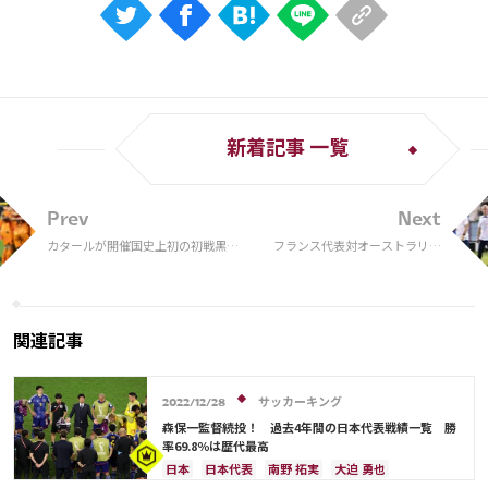
新着記事 一覧
Prev
Next
カタールが開催国史上初の初戦黒
フランス代表対オーストラリア
星…帰ってきた“オレンジ軍団”は勝
代表、予想スタメン＆フォーメ
利で発進！／グループA第1節
ーション。優勝候補の先発は？
関連記事
サッカーキング
2022/12/28
森保一監督続投！ 過去4年間の日本代表戦績一覧 勝
率69.8％は歴代最高
日本
日本代表
南野 拓実
大迫 勇也