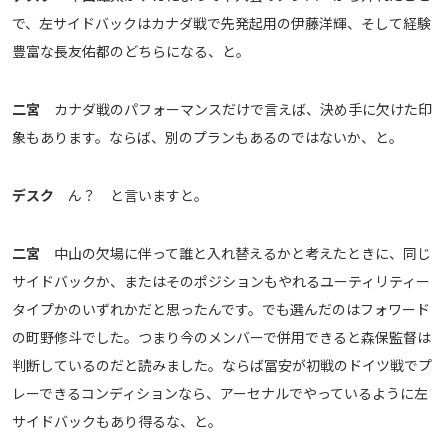
で、左サイドバックはカナダ戦で先発起用の伊藤洋輝、そして経験
豊富な長友佑都のどちらになる、と。
二宮
カナダ戦のパフォーマンスだけで言えば、決め手に欠けた印
象もあります。ならば、別のプランもあるのではないか、と。
デスク
ん？ と言いますと。
二宮
中山の欠場に伴って誰と入れ替えるかと考えたときに、同じ
サイドバックか、またはそのポジションもやれるユーティリティー
タイプかのいずれかだと思ったんです。でも選んだのはフォワード
の町野修斗でした。つまり今のメンバーで併用できると森保監督は
判断しているのだと読みました。ならば冨安が初戦のドイツ戦でプ
レーできるコンディションなら、アーセナルでやっているように左
サイドバックもあり得るな、と。