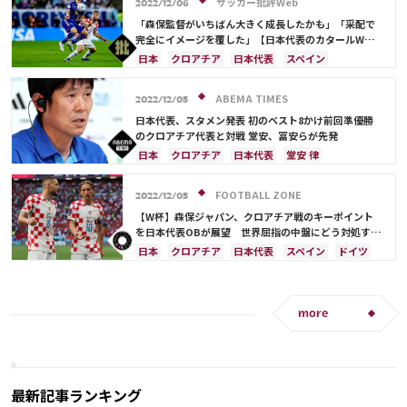
伊東 純也
守田 英正
三笘 薫
酒井 宏樹
サッカー批評Web
2022/12/06
前田 大然
カナダ
川島 永嗣
権田 修一
「森保監督がいちばん大きく成長したかも」「采配で
シュミット・ダニエル
谷 晃生
長友 佑都
完全にイメージを覆した」【日本代表のカタールW杯
「ベスト8の壁」クロアチア戦後、未来への激論】(3)
谷口 彰悟
山根 視来
柴崎 岳
浅野 拓磨
日本
クロアチア
日本代表
スペイン
南野 拓実
上田 綺世
田中 碧
久保 建英
浅野 拓磨
守田 英正
ドイツ
カナダ
板倉 滉
鎌田 大地
板倉 滉
堂安 律
冨安 健洋
冨安 健洋
谷 晃生
谷口 彰悟
久保 建英
ABEMA TIMES
2022/12/05
相馬 勇紀
伊藤 洋輝
町野 修斗
日本代表、スタメン発表 初のベスト8かけ前回準優勝
のクロアチア代表と対戦 堂安、冨安らが先発
日本
クロアチア
日本代表
堂安 律
冨安 健洋
ドイツ
スペイン
イングランド
カタール
ルカ・モドリッチ
フランス
FOOTBALL ZONE
2022/12/05
ベルギー
ポルトガル
カナダ
モロッコ
【W杯】森保ジャパン、クロアチア戦のキーポイント
権田 修一
谷 晃生
長友 佑都
吉田 麻也
を日本代表OBが展望 世界屈指の中盤にどう対処すべ
き？
谷口 彰悟
伊東 純也
守田 英正
三笘 薫
日本
クロアチア
日本代表
スペイン
ドイツ
久保 建英
鎌田 大地
板倉 滉
前田 大然
三笘 薫
谷 晃生
谷口 彰悟
モロッコ
遠藤 航
浅野 拓磨
守田 英正
田中 碧
堂安 律
前田 大然
冨安 健洋
遠藤 航
ベルギー
more
カナダ
アメリカ
久保 建英
ルカ・モドリッチ
板倉 滉
伊藤 洋輝
最新記事ランキング