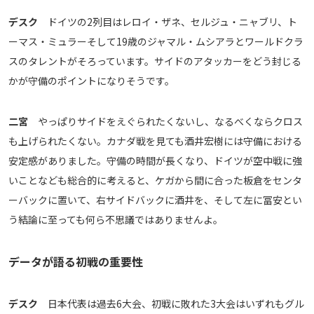
デスク
ドイツの2列目はレロイ・ザネ、セルジュ・ニャブリ、ト
ーマス・ミュラーそして19歳のジャマル・ムシアラとワールドクラ
スのタレントがそろっています。サイドのアタッカーをどう封じる
かが守備のポイントになりそうです。
二宮
やっぱりサイドをえぐられたくないし、なるべくならクロス
も上げられたくない。カナダ戦を見ても酒井宏樹には守備における
安定感がありました。守備の時間が長くなり、ドイツが空中戦に強
いことなども総合的に考えると、ケガから間に合った板倉をセンタ
ーバックに置いて、右サイドバックに酒井を、そして左に冨安とい
う結論に至っても何ら不思議ではありませんよ。
データが語る初戦の重要性
デスク
日本代表は過去6大会、初戦に敗れた3大会はいずれもグル