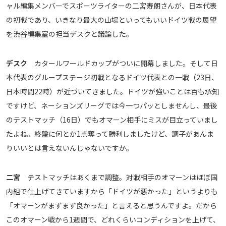
ャル編集メンバーでスポーツライターの二宮寿朗さんが、日本代表
メディアアライアンス
の初戦であり、いきなり最大の山場といってもいいドイツ戦の展望
を渋谷編集室の担当デスクと議論した。
デスク
カタールワールドカップがついに開幕しました。そして日
本代表のグループステージ初戦となるドイツ代表との一戦（23日、
日本時間22時）が近づいてきました。ドイツが強いことは百も承知
ですけど、ネーションズリーグでは今一つパッとしませんし、最後
のテストマッチ（16日）でもオマーン相手にミスが目立っていまし
たよね。終盤に何とか1点奪って勝利しましたけど、調子があんま
りいいとは言えないんじゃないですか。
二宮
テストマッチはあくまで調整。対戦相手のオマーンはほぼ国
内組で仕上げてきていますから「ドイツが悪かった」というよりも
「オマーンがまずまず良かった」と言えると思うんですよ。だから
このオマーン戦から1週間で、どれくらいコンディションを上げて、