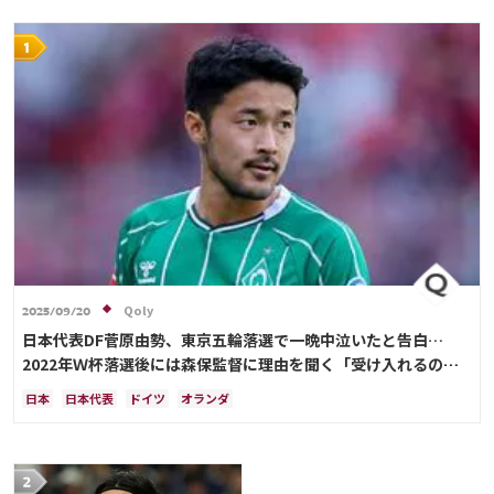
Qoly
2025/09/20
日本代表DF菅原由勢、東京五輪落選で一晩中泣いたと告白…
2022年Ｗ杯落選後には森保監督に理由を聞く「受け入れるのは
難しかった」
日本
日本代表
ドイツ
オランダ