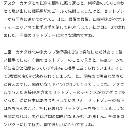
デスク
カナダとの試合を簡単に振り返ると、柴崎岳のパスに合わ
せて飛び出した相馬勇紀のゴールで先制しましたけど、セットプレ
ーから同点に追いつかれて1－1に。最後の最後、山根視来がペナル
ティーエリア内で相手選手を倒してPKを与えて、結局は1－2で敗れ
ました。守備のセットプレーは大きな課題ですね。
二宮
カナダは北中米カリブ海予選を1位で突破しただけあって強
い相手でした。守備のセットプレーのことで言うと、失点シーンの
前に右CKが2度あっていずれも先に相手に当てられています。そし
て3度目の右CKで決められてしまった、と。現時点で明白な弱点だ
と言えますし、間違いなくドイツは狙ってくるでしょうね。ファウ
ルで与えた直接FKを含めてセットプレーのチャンスがカナダには多
かった。逆に日本はあまりもらえていません。セットプレーの修正
はもちろんのこと、押し込まれてセットプレーを多く与えるような
展開になれば、失点は時間の問題になるかもしれません。全体をコ
ンパクトにして極力、前で食い止めたいですよね。