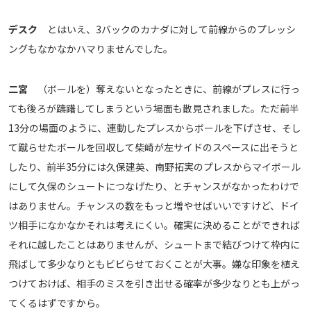
デスク
とはいえ、3バックのカナダに対して前線からのプレッシ
ングもなかなかハマりませんでした。
二宮
（ボールを）奪えないとなったときに、前線がプレスに行っ
ても後ろが躊躇してしまうという場面も散見されました。ただ前半
13分の場面のように、連動したプレスからボールを下げさせ、そし
て蹴らせたボールを回収して柴崎が左サイドのスペースに出そうと
したり、前半35分には久保建英、南野拓実のプレスからマイボール
にして久保のシュートにつなげたり、とチャンスがなかったわけで
はありません。チャンスの数をもっと増やせばいいですけど、ドイ
ツ相手になかなかそれは考えにくい。確実に決めることができれば
それに越したことはありませんが、シュートまで結びつけて枠内に
飛ばして多少なりともビビらせておくことが大事。嫌な印象を植え
つけておけば、相手のミスを引き出せる確率が多少なりとも上がっ
てくるはずですから。