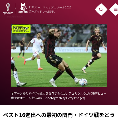
FIFA ワールドカップ カタール 2022
完全ガイド
by ABEMA
ニュース
News
出場国
Teams
日本代表
Team Japan
日程・結果
オマーン戦のドイツも主力を温存するなか、フュルクルクが代表デビュー
戦で決勝ゴールを決めた（photograph by Getty Images)
Schedule
ランキング
ベスト16進出への最初の関門・ドイツ戦をどう