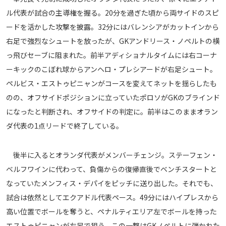
ル代表が試合の主導権を握る。20分を過ぎた頃から両サイドのスピ
運営会社
ードを活かした攻撃を披露。32分にはバレンシアがカットインから
ご利用にあたって
右足で強烈なシュートを放ったが、GKアンドリース・ノペルトの横
プライバシーポリシー
っ飛びセーブに阻まれた。前半アディショナルタイムには右コーナ
お問い合わせ
ーキックのこぼれ球からアンヘロ・プレシアードが右足シュート。
ペルビス・エストゥピニャンがコースを変えてネットを揺らしたも
Share
のの、オフサイドポジションに立っていたポロソがGKのブラインド
になったと判断され、オフサイドの判定に。前半はこのままオラン
© AbemaTV. Inc. All Rights Reserved.
ダ代表の1点リードで終了している。
後半に入るとオランダ代表がメンバーチェンジ。ステーフェン・
ベルフワインに代わって、負傷からの復帰直後でベンチスタートと
なっていたメンフィス・デパイをピッチに送り出した。それでも、
試合は依然としてエクアドル代表ペース。49分にはハイプレスから
高い位置でボールを奪うと、ペナルティエリア左でボールを持った
エストゥピニャンが左足で狙う。この一撃はGKノペルトに弾かれた