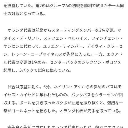
を披露していた。第2節はグループAの初戦を勝利で終えたチーム同
メディアアライアンス
士の対戦となっている。
オランダ代表は前節からスターティングメンバーを3名変更。マ
タイス・デ・リフト、ステフェン・ベルハイス、フィンチェント・
ヤンセンに代わって、ユリエン・ティンバー、デイヴィ・クラーセ
ン、トゥーン・コープマイネルスが先発に入った。一方、エクアド
ル代表の変更は1名のみ。センターバックのジャクソン・ポロソを
起用し、5バックで試合に臨んでいる。
試合は序盤に動く。6分、ネイサン・アケからの斜めのパスはモ
イセス・カイセドに奪われたものの、バックパスをクラーセンが回
収する。ボールを引き取ったガクポが左足を振り抜くと、強烈な一
撃がゴールネットを揺らした。オランダ代表が先手を取っている。
幸先良く先制に成功したオランダ代表だったが、徐々にエクアド