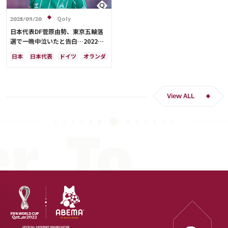
Qoly
2025/09/20
日本代表DF菅原由勢、東京五輪落
選で一晩中泣いたと告白…2022年
Ｗ杯落選後には森保監督に理由を聞
日本
日本代表
ドイツ
オランダ
く「受け入れるのは難しかった」
View ALL