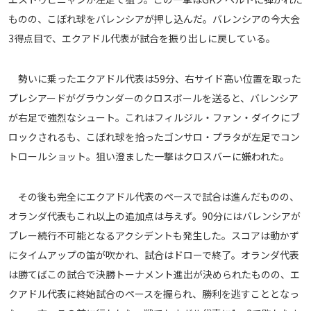
ものの、こぼれ球をバレンシアが押し込んだ。バレンシアの今大会
3得点目で、エクアドル代表が試合を振り出しに戻している。
勢いに乗ったエクアドル代表は59分、右サイド高い位置を取った
プレシアードがグラウンダーのクロスボールを送ると、バレンシア
が右足で強烈なシュート。これはフィルジル・ファン・ダイクにブ
ロックされるも、こぼれ球を拾ったゴンサロ・プラタが左足でコン
トロールショット。狙い澄ました一撃はクロスバーに嫌われた。
その後も完全にエクアドル代表のペースで試合は進んだものの、
オランダ代表もこれ以上の追加点は与えず。90分にはバレンシアが
プレー続行不可能となるアクシデントも発生した。スコアは動かず
にタイムアップの笛が吹かれ、試合はドローで終了。オランダ代表
は勝てばこの試合で決勝トーナメント進出が決められたものの、エ
クアドル代表に終始試合のペースを握られ、勝利を逃すこととなっ